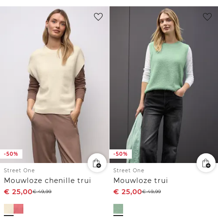
-50%
-50%
Street One
Street One
Mouwloze chenille trui
Mouwloze trui
€
25,00
€
25,00
€
49,99
€
49,99