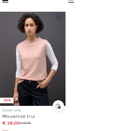
-30%
Street One
Mouwloze trui
€
28,00
€
39,99