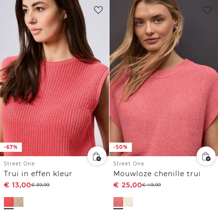
-67%
-50%
Street One
Street One
Trui in effen kleur
Mouwloze chenille trui
€
13,00
€
25,00
€
39,99
€
49,99