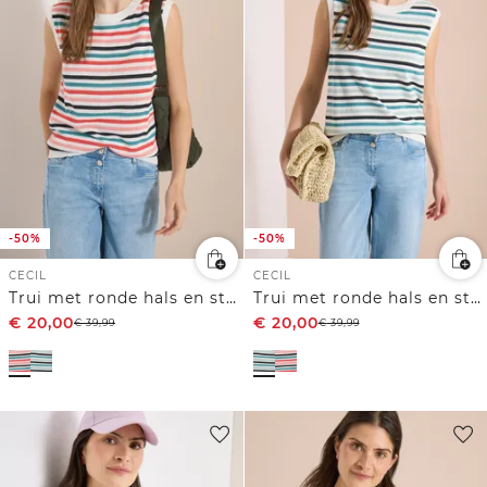
-50%
-50%
CECIL
CECIL
Trui met ronde hals en strepen
Trui met ronde hals en strepen
€
20,00
€
20,00
€
39,99
€
39,99