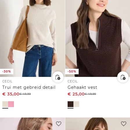
-30%
-50%
CECIL
CECIL
Trui met gebreid detail
Gehaakt vest
€
35,00
€
25,00
€
49,99
€
49,99