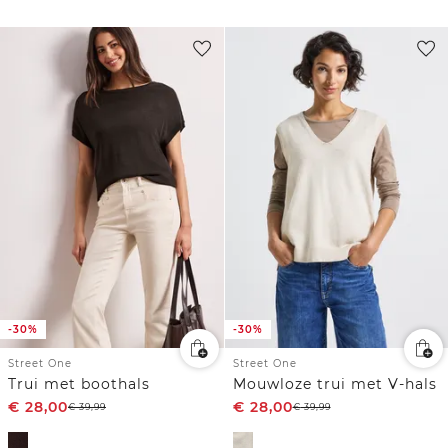
-30%
-30%
Street One
Street One
Trui met boothals
Mouwloze trui met V-hals
€
28,00
€
28,00
€
39,99
€
39,99