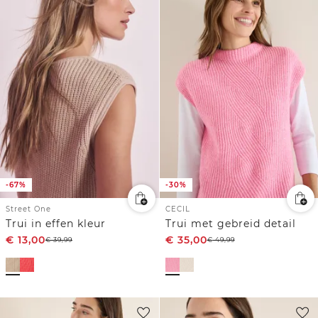
-67%
-30%
Street One
CECIL
Trui in effen kleur
Trui met gebreid detail
€
13,00
€
35,00
€
39,99
€
49,99