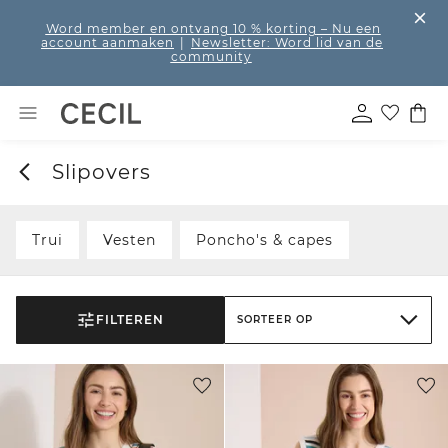
Word member en ontvang 10 % korting
– Nu een
account aanmaken
|
Newsletter: Word lid van de
community
Slipovers
Trui
Vesten
Poncho's & capes
FILTEREN
SORTEER OP