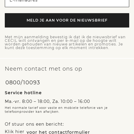
E-mailadres
MELD JE AAN VOOR DE NIEUWSBRIEF
Met mijn aanmelding bevestig ik dat ik de nieuwsbrief van
CECIL wilt ontvangen en per e-mail op de hoogte wilt
worden gehouden van nieuwe artikelen en promoties. Je
kunt deze toestemming op elk moment intrekken.
Neem contact met ons op
0800/10093
Service hotline
Ma.-vr. 8:00 – 18:00, Za. 10:00 – 16:00
Het normale tarief voor vaste en mobiele telefonie van je
telefoonprovider kan afwijken.
Of stuur ons een bericht:
Klik hier
voor het contactformulier