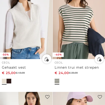
-50%
-40%
CECIL
CECIL
Gehaakt vest
Linnen trui met strepen
€
25,00
€
24,00
€
49,99
€
39,99