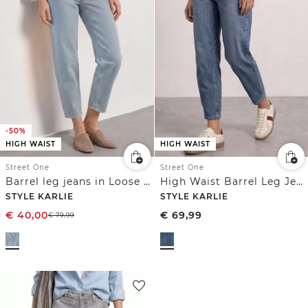
-50%
HIGH WAIST
HIGH WAIST
Street One
Street One
Barrel leg jeans in Loose Fit met strepen
High Waist Barrel Leg Jeans met strepen
STYLE KARLIE
STYLE KARLIE
€
40,00
€
69,99
€
79,99