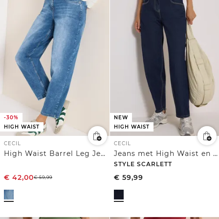
-30%
NEW
HIGH WAIST
HIGH WAIST
CECIL
CECIL
High Waist Barrel Leg Jeans in Loose Fit
Jeans met High Waist en wijd uitlopende pijpen in een Loose Fit pasvorm
STYLE SCARLETT
€
42,00
€
59,99
€
59,99