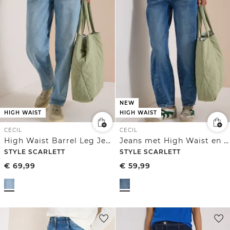
NEW
HIGH WAIST
HIGH WAIST
CECIL
CECIL
High Waist Barrel Leg Jeans in Loose Fit
Jeans met High Waist en wijd uitlopende pijpen in een Loose Fit-pasvorm
STYLE SCARLETT
STYLE SCARLETT
€
69,99
€
59,99