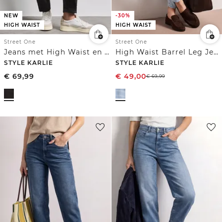
NEW
-30%
HIGH WAIST
HIGH WAIST
Street One
Street One
Jeans met High Waist en wijd uitlopende pijpen in een Loose Fit pasvorm
High Waist Barrel Leg Jeans in Loose Fit
STYLE KARLIE
STYLE KARLIE
€
69,99
€
49,00
€
69,99