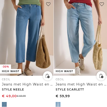
-30%
HIGH WAIST
HIGH WAIST
CECIL
CECIL
Jeans met High Waist en Wide Leg pijpen in een Loose Fit pasvorm
Jeans met High Waist en wijd uitlopende pijpen in een Loose Fit-pasvorm
STYLE NEELE
STYLE SCARLETT
€
49,00
€
59,99
€
69,99