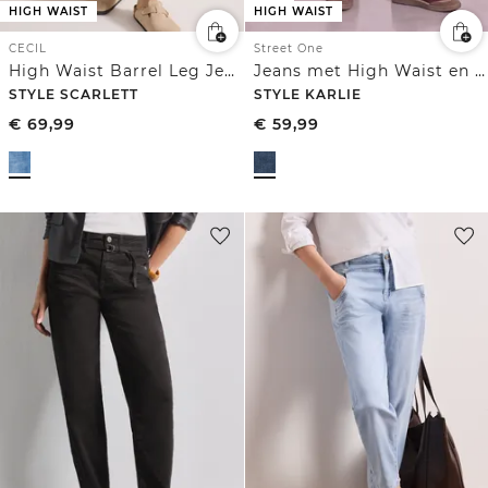
HIGH WAIST
HIGH WAIST
CECIL
Street One
High Waist Barrel Leg Jeans in Loose Fit
Jeans met High Waist en wijd uitlopende pijpen in een Loose Fit pasvorm
STYLE SCARLETT
STYLE KARLIE
€
69,99
€
59,99