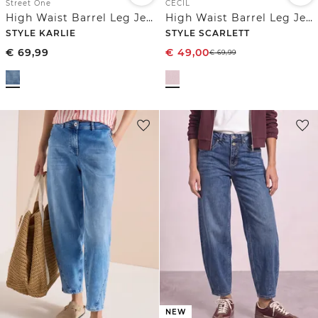
Street One
CECIL
High Waist Barrel Leg Jeans in Loose Fit
High Waist Barrel Leg Jeans in Loose Fit
STYLE KARLIE
STYLE SCARLETT
€
69,99
€
49,00
€
69,99
NEW