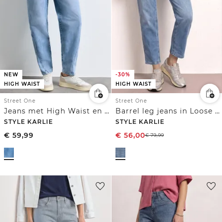
NEW
-30%
HIGH WAIST
HIGH WAIST
Street One
Street One
Jeans met High Waist en wijd uitlopende pijpen in een Loose Fit pasvorm
Barrel leg jeans in Loose Fit
STYLE KARLIE
STYLE KARLIE
€
59,99
€
56,00
€
79,99