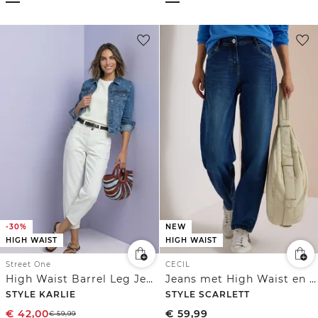
-30%
NEW
HIGH WAIST
HIGH WAIST
Street One
CECIL
High Waist Barrel Leg Jeans in Loose Fit
Jeans met High Waist en wijd uitlopende pijpen in een Loose Fit-pasvorm
STYLE KARLIE
STYLE SCARLETT
€
42,00
€
59,99
€
59,99