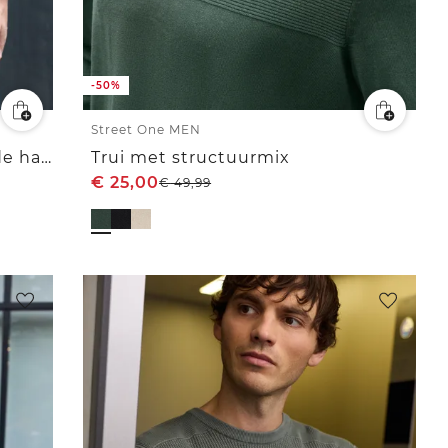
-50%
Street One MEN
Gestructureerde trui met ronde hals
Trui met structuurmix
€
25,00
€
49,99