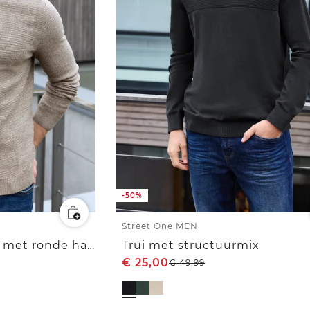
-50%
Street One MEN
Gestructureerde trui met ronde hals
Trui met structuurmix
€
25,00
€
49,99