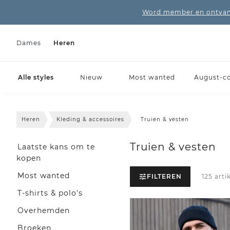
Word member en ontvang
Dames
Heren
Alle styles
Nieuw
Most wanted
August-col
Heren
Kleding & accessoires
Truien & vesten
Truien & vesten
Laatste kans om te
kopen
Most wanted
FILTEREN
125 arti
T-shirts & polo's
Overhemden
Broeken