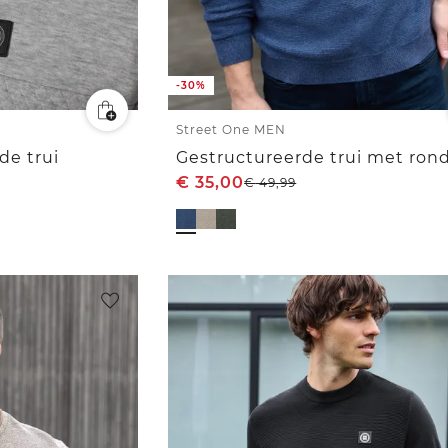
-30%
Street One MEN
de trui
€
35,00
€
49,99