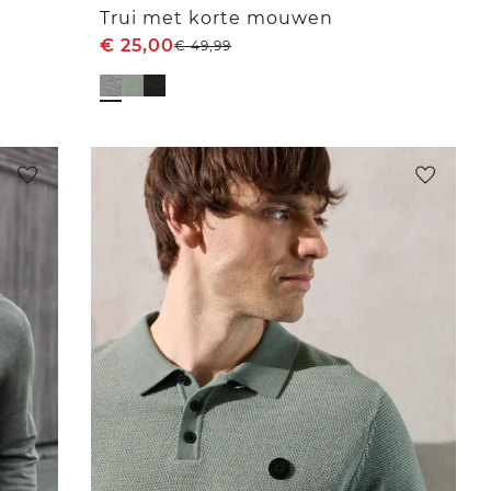
Trui met korte mouwen
€
25,00
€
49,99