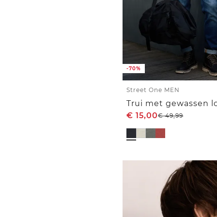
-70%
Street One MEN
Trui met gewassen l
€
15,00
€
49,99