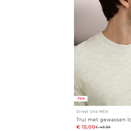
-70%
Street One MEN
Trui met gewassen l
€
15,00
€
49,99