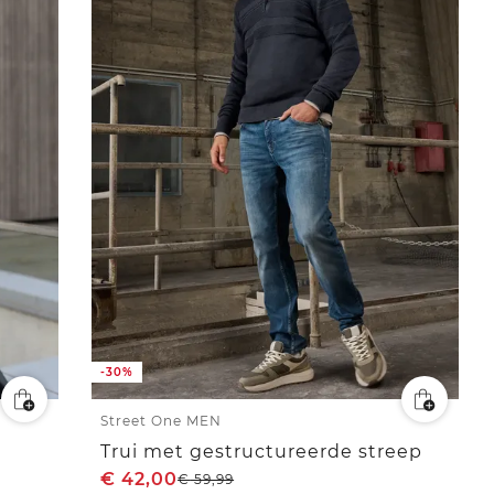
-30%
Street One MEN
Trui met gestructureerde streep
€
42,00
€
59,99