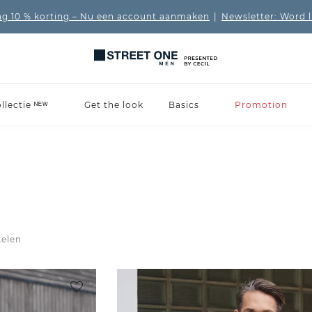
 10 % korting
– Nu een account aanmaken
|
Newsletter: Word 
lectie ᴺᴱᵂ
Get the look
Basics
Promotion
kelen