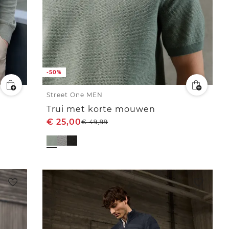
-50%
Street One MEN
Trui met korte mouwen
€
25,00
€
49,99