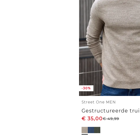
-30%
Street One MEN
€
35,00
€
49,99