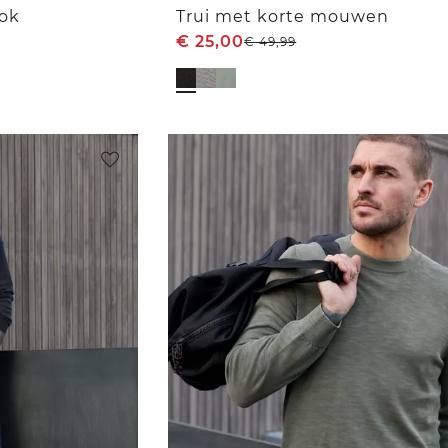
ook
Trui met korte mouwen
€
25,00
€
49,99