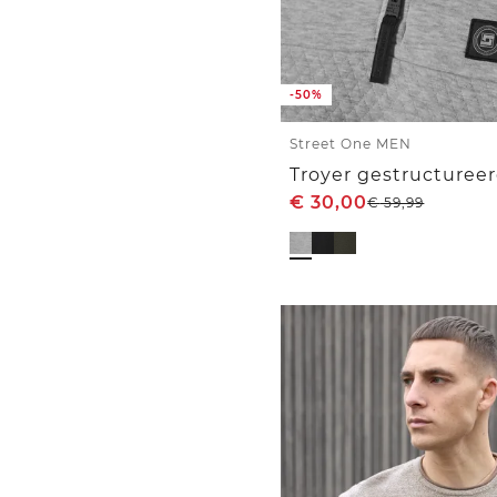
-50%
Street One MEN
Troyer gestructureer
€
30,00
€
59,99