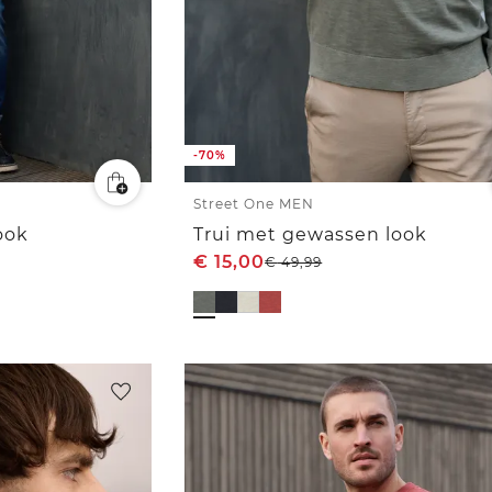
-70%
Street One MEN
ook
Trui met gewassen look
€
15,00
€
49,99