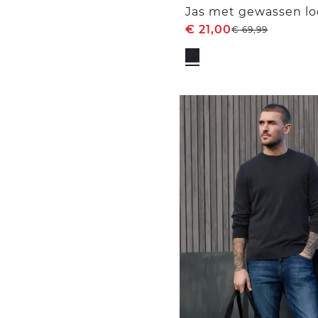
Jas met gewassen l
€
21,00
€
69,99