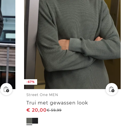
-67%
Street One MEN
Trui met gewassen look
€
20,00
€
59,99