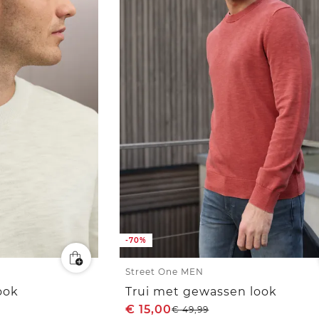
-70%
Street One MEN
ook
Trui met gewassen look
€
15,00
€
49,99