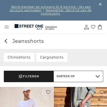
Word member en ontvang 10 % korting
– Nu een
account aanmaken
|
Newsletter: Word lid van de
community
Jeansshorts
Chinoshorts
Cargoshorts
FILTEREN
SORTEER OP