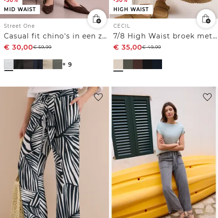
-50%
-30%
MID WAIST
HIGH WAIST
Street One
CECIL
Casual fit chino's in een zachte stof
7/8 High Waist broek met wijde pijpen in Loose Fit
€
30,00
€
35,00
€
59,99
€
49,99
+ 9