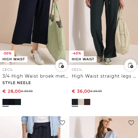
-30%
-40%
HIGH WAIST
HIGH WAIST
CECIL
CECIL
3/4 High Waist broek met wijde pijpen in Loose Fit
High Waist straight legs broek in Loose Fit
STYLE NEELE
€
28,00
€
36,00
€
39,99
€
59,99