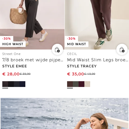
-30%
-30%
HIGH WAIST
MID WAIST
Street One
CECIL
7/8 broek met wijde pijpen in Loose Fit
Mid Waist Slim Legs broek in casual fit
STYLE EMEE
STYLE TRACEY
€
28,00
€
35,00
€
39,99
€
49,99