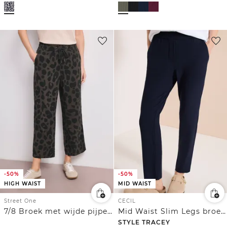
-50%
-50%
HIGH WAIST
MID WAIST
Street One
CECIL
7/8 Broek met wijde pijpen in Loose Fit met print
Mid Waist Slim Legs broek in casual fit
STYLE TRACEY