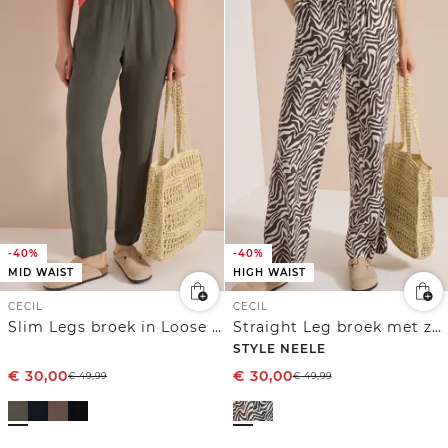
-40%
-40%
MID WAIST
HIGH WAIST
CECIL
CECIL
Slim Legs broek in Loose Fit met structuur
Straight Leg broek met zebraprint
STYLE NEELE
€
30,00
€
30,00
€
49,99
€
49,99