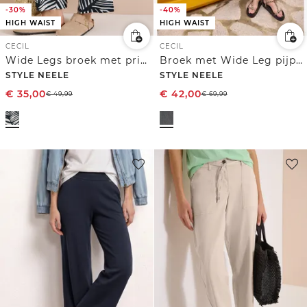
-30%
-40%
HIGH WAIST
HIGH WAIST
CECIL
CECIL
Wide Legs broek met print en riemdetail
Broek met Wide Leg pijpen en een strikriem
STYLE NEELE
STYLE NEELE
€
35,00
€
42,00
€
49,99
€
69,99