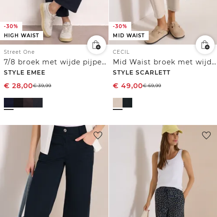
-30%
-30%
HIGH WAIST
MID WAIST
Street One
CECIL
7/8 broek met wijde pijpen in Loose Fit
Mid Waist broek met wijde pijpen in casual pasvorm
STYLE EMEE
STYLE SCARLETT
€
28,00
€
49,00
€
39,99
€
69,99