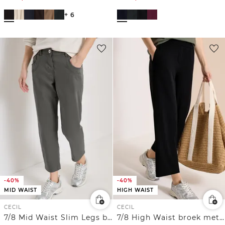
+ 6
-40%
-40%
MID WAIST
HIGH WAIST
CECIL
CECIL
7/8 Mid Waist Slim Legs broek in casual fit
7/8 High Waist broek met wijde pijpen in Loose Fit