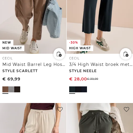
NEW
-30%
MID WAIST
HIGH WAIST
CECIL
CECIL
Mid Waist Barrel Leg Hose im Casual Fit
3/4 High Waist broek met wijde pijpen in Loose Fit
STYLE SCARLETT
STYLE NEELE
€
69,99
€
28,00
€
39,99