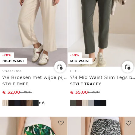
-20%
-30%
HIGH WAIST
MID WAIST
Street One
CECIL
7/8 Broeken met wijde pijpen
7/8 Mid Waist Slim Legs broek in casual fit
STYLE EMEE
STYLE TRACEY
€
32,00
€
35,00
€
39,99
€
49,99
+ 6