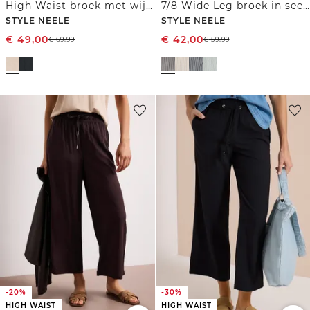
High Waist broek met wijde pijpen in Loose Fit
7/8 Wide Leg broek in seersucker stof
STYLE NEELE
STYLE NEELE
€
49,00
€
42,00
€
69,99
€
59,99
-20%
-30%
HIGH WAIST
HIGH WAIST