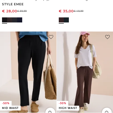
STYLE EMEE
€
28,00
€
35,00
€
39,99
€
49,99
-50%
-30%
MID WAIST
HIGH WAIST