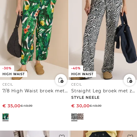
-30%
-40%
HIGH WAIST
HIGH WAIST
CECIL
CECIL
7/8 High Waist broek met wijde pijpen in Loose Fit
Straight Leg broek met zebraprint
STYLE NEELE
€
35,00
€
30,00
€
49,99
€
49,99