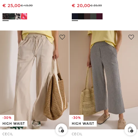
€
25,00
€
20,00
€
49,99
€
39,99
-30%
-30%
HIGH WAIST
HIGH WAIST
CECIL
CECIL