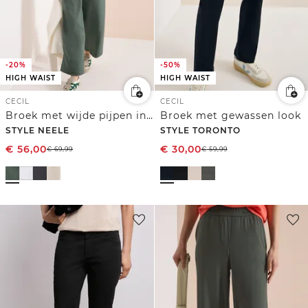
-20%
-50%
HIGH WAIST
HIGH WAIST
CECIL
CECIL
Broek met wijde pijpen in Loose Fit van linnenmix
Broek met gewassen look
STYLE NEELE
STYLE TORONTO
€
56,00
€
30,00
€
69,99
€
59,99