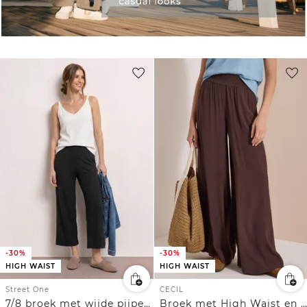
-30%
-30%
HIGH WAIST
HIGH WAIST
Street One
CECIL
7/8 broek met wijde pijpen in Loose Fit
Broek met High Waist en Wide Leg pijpen in een Loose Fit pasvorm