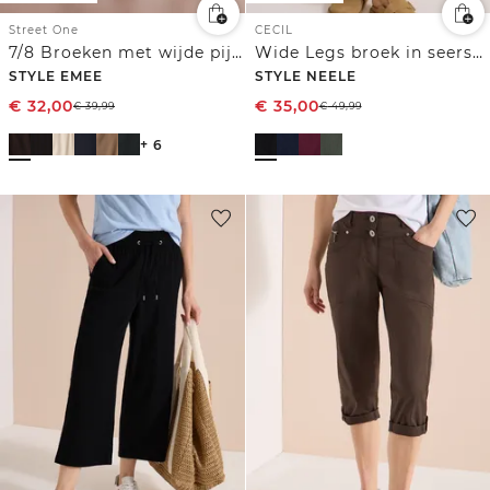
Street One
CECIL
7/8 Broeken met wijde pijpen
Wide Legs broek in seersucker kwaliteit
STYLE EMEE
STYLE NEELE
€
32,00
€
35,00
€
39,99
€
49,99
+ 6