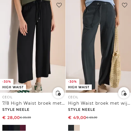
-30%
-30%
HIGH WAIST
HIGH WAIST
CECIL
CECIL
7/8 High Waist broek met wijde pijpen in Loose Fit
High Waist broek met wijde pijpen in Loose Fit
STYLE NEELE
STYLE NEELE
€
28,00
€
49,00
€
39,99
€
69,99