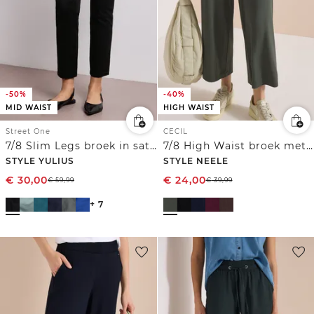
-50%
-40%
MID WAIST
HIGH WAIST
Street One
CECIL
7/8 Slim Legs broek in satijnlook
7/8 High Waist broek met wijde pijpen in Loose Fit
STYLE YULIUS
STYLE NEELE
€
30,00
€
24,00
€
59,99
€
39,99
+ 7