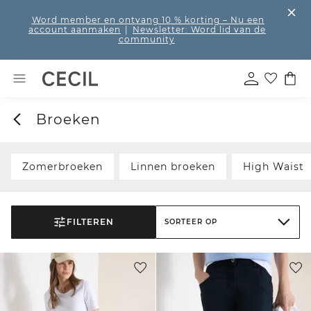
Word member en ontvang 10 % korting
– Nu een
account aanmaken
|
Newsletter: Word lid van de
community
Broeken
Zomerbroeken
Linnen broeken
High Waist
FILTEREN
SORTEER OP