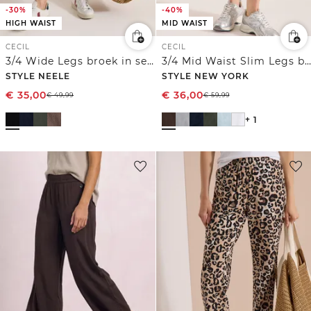
-30%
-40%
HIGH WAIST
MID WAIST
CECIL
CECIL
3/4 Wide Legs broek in seersucker kwaliteit
3/4 Mid Waist Slim Legs broek met omslag
STYLE NEELE
STYLE NEW YORK
€
35,00
€
36,00
€
49,99
€
59,99
+ 1