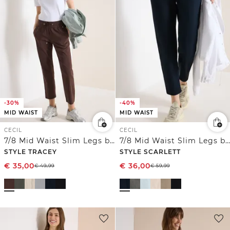
-30%
-40%
MID WAIST
MID WAIST
CECIL
CECIL
7/8 Mid Waist Slim Legs broek in casual fit
7/8 Mid Waist Slim Legs broek in casual fit
STYLE TRACEY
STYLE SCARLETT
€
35,00
€
36,00
€
49,99
€
59,99