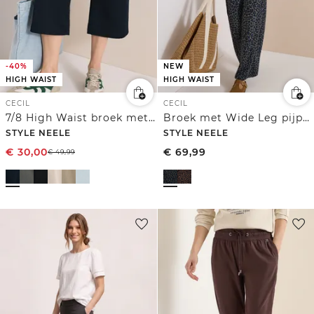
-40%
NEW
HIGH WAIST
HIGH WAIST
CECIL
CECIL
7/8 High Waist broek met uitlopende pijpen in Loose Fit
Broek met Wide Leg pijpen van Silk-Touch-kwaliteit
STYLE NEELE
STYLE NEELE
€
30,00
€
69,99
€
49,99