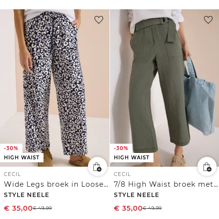
-30%
-30%
HIGH WAIST
HIGH WAIST
CECIL
CECIL
Wide Legs broek in Loose Fit met leoprint
7/8 High Waist broek met wijde pijpen in Loose Fit
STYLE NEELE
STYLE NEELE
€
35,00
€
35,00
€
49,99
€
49,99