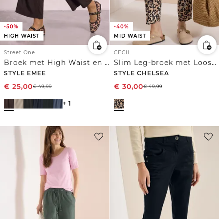
-50%
-40%
HIGH WAIST
MID WAIST
Street One
CECIL
Broek met High Waist en Wide Leg pijpen in een Loose Fit pasvorm
Slim Leg-broek met Loose Fit-pasvorm en luipaardprint
STYLE EMEE
STYLE CHELSEA
€
25,00
€
30,00
€
49,99
€
49,99
+ 1