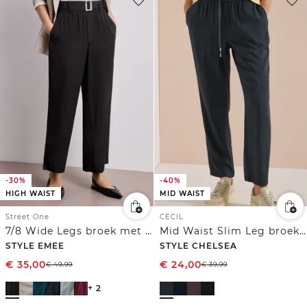
-30%
-40%
HIGH WAIST
MID WAIST
Street One
CECIL
7/8 Wide Legs broek met riem
Mid Waist Slim Leg broek in Loose Fit
STYLE EMEE
STYLE CHELSEA
€
35,00
€
24,00
€
49,99
€
39,99
+ 2