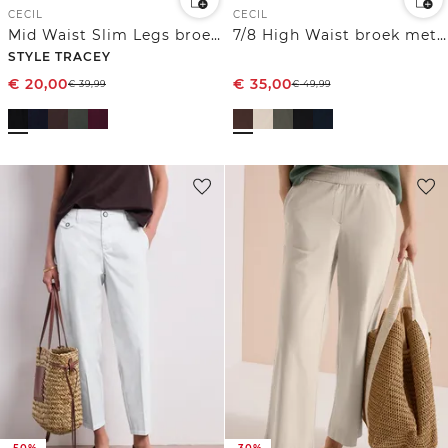
CECIL
CECIL
Mid Waist Slim Legs broek in casual fit
7/8 High Waist broek met wijde pijpen in Loose Fit
STYLE TRACEY
€
20,00
€
35,00
€
39,99
€
49,99