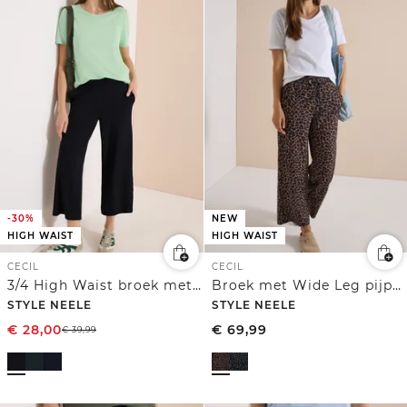
-30%
NEW
HIGH WAIST
HIGH WAIST
CECIL
CECIL
3/4 High Waist broek met wijde pijpen in Loose Fit
Broek met Wide Leg pijpen van Silk-Touch-kwaliteit
STYLE NEELE
STYLE NEELE
€
28,00
€
69,99
€
39,99