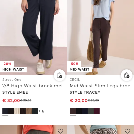
-20%
-50%
HIGH WAIST
MID WAIST
Street One
CECIL
7/8 High Waist broek met wijde pijpen in Loose Fit
Mid Waist Slim Legs broek in casual fit
STYLE EMEE
STYLE TRACEY
€
32,00
€
20,00
€
39,99
€
39,99
+ 6