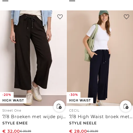
-20%
-30%
HIGH WAIST
HIGH WAIST
Street One
CECIL
7/8 Broeken met wijde pijpen
7/8 High Waist broek met wijde pijpen in Loose Fit
STYLE EMEE
STYLE NEELE
€
32,00
€
28,00
€
39,99
€
39,99