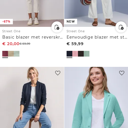
-67%
NEW
Street One
Street One
Basic blazer met reverskraag
Eenvoudige blazer met structuur
€
20,00
€
59,99
€
59,99