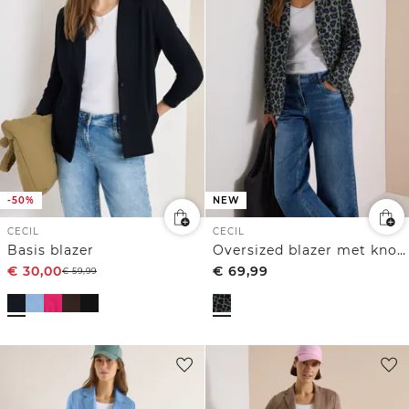
-50%
NEW
CECIL
CECIL
Basis blazer
Oversized blazer met knopen en print
€
30,00
€
69,99
€
59,99