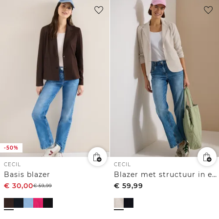
-50%
CECIL
CECIL
Basis blazer
Blazer met structuur in effen kleur
€
30,00
€
59,99
€
59,99