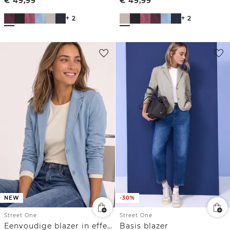
€
49,99
€
49,99
+ 2
+ 2
NEW
-30%
Street One
Street One
Eenvoudige blazer in effen kleur
Basis blazer