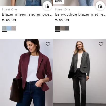
NEW
Street One
Street One
Blazer in een lang en open model
Eenvoudige blazer met reverskraag en patroon
€
69,99
€
59,99