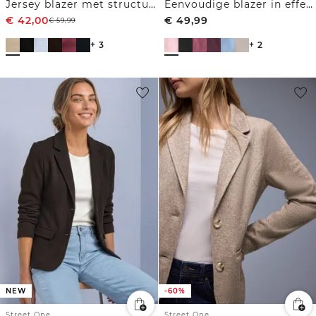
Jersey blazer met structuur
Eenvoudige blazer in effen kleur
€
42,00
€
49,99
€
59,99
+ 3
+ 2
NEW
-60%
Street One
Street One