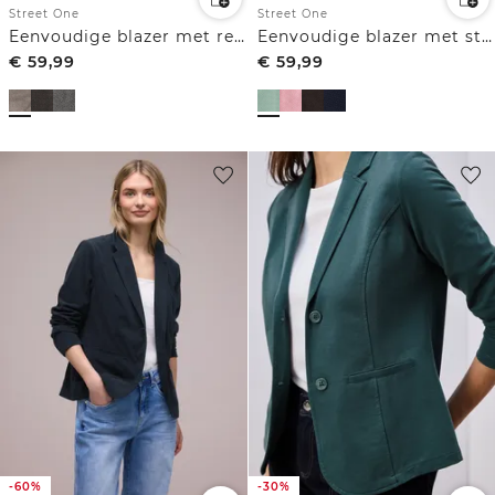
Street One
Street One
Eenvoudige blazer met reverskraag en patroon
Eenvoudige blazer met structuur
€
59,99
€
59,99
-60%
-30%