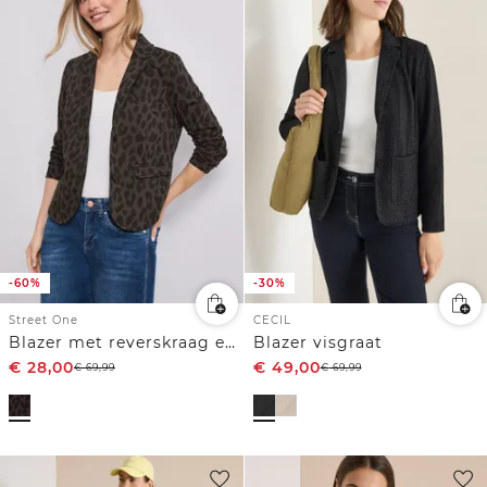
-60%
-30%
Street One
CECIL
Blazer met reverskraag en leopatroon
Blazer visgraat
€
28,00
€
49,00
€
69,99
€
69,99