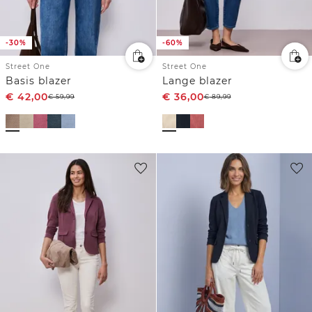
-30%
-60%
Street One
Street One
Basis blazer
Lange blazer
€
42,00
€
36,00
€
59,99
€
89,99