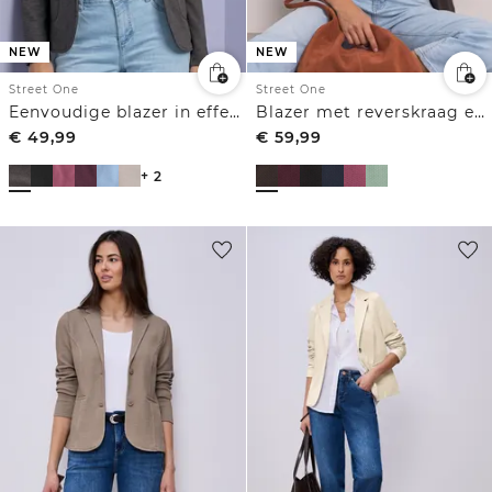
NEW
NEW
Street One
Street One
Eenvoudige blazer in effen kleur
Blazer met reverskraag en structuur
€
49,99
€
59,99
+ 2