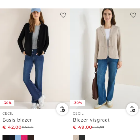
-30%
-30%
CECIL
CECIL
Basis blazer
Blazer visgraat
€
42,00
€
49,00
€
59,99
€
69,99