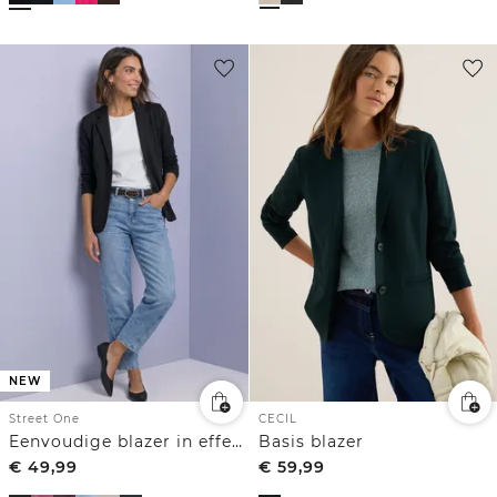
NEW
Street One
CECIL
Eenvoudige blazer in effen kleur
Basis blazer
€
49,99
€
59,99