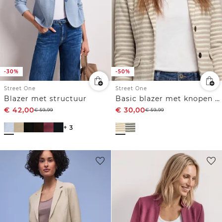
-30%
-50%
Street One
Street One
Blazer met structuur
Basic blazer met knopen en strepen
€
42,00
€
30,00
€
59,99
€
59,99
+ 3