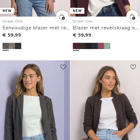
NEW
NEW
Street One
Street One
Eenvoudige blazer met reverskraag en patroon
Blazer met reverskraag en structuur
€
59,99
€
59,99