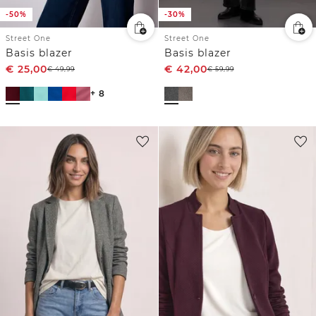
-50%
-30%
Street One
Street One
Basis blazer
Basis blazer
€
25,00
€
42,00
€
49,99
€
59,99
+ 8