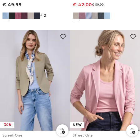
€
49,99
€
42,00
€
59,99
+ 2
-30%
NEW
Street One
Street One