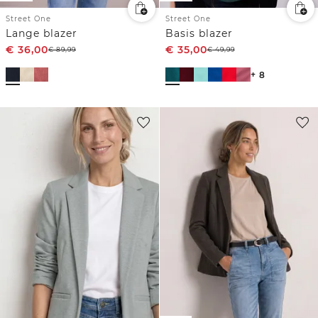
Street One
Street One
Lange blazer
Basis blazer
€
36,00
€
35,00
€
89,99
€
49,99
+ 8