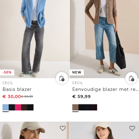
-50%
NEW
CECIL
CECIL
Basis blazer
Eenvoudige blazer met reverskraag en knopen
€
30,00
€
59,99
€
59,99