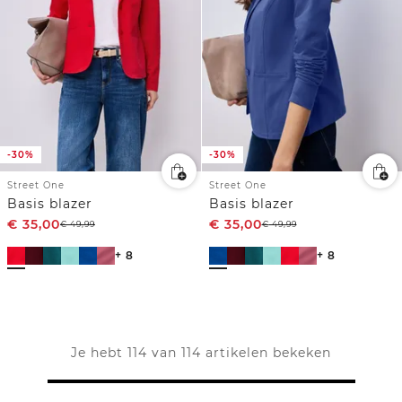
-30%
-30%
Street One
Street One
Basis blazer
Basis blazer
€
35,00
€
35,00
€
49,99
€
49,99
+ 8
+ 8
Je hebt 114 van 114 artikelen bekeken