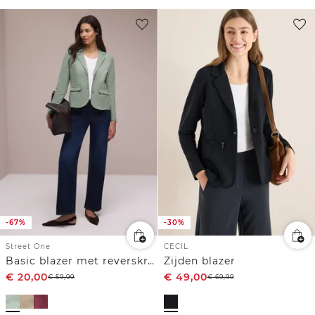
-67%
-30%
Street One
CECIL
Basic blazer met reverskraag
Zijden blazer
€
20,00
€
49,00
€
59,99
€
69,99