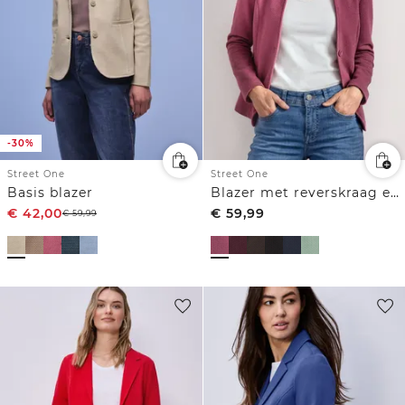
-30%
Street One
Street One
Basis blazer
Blazer met reverskraag en structuur
€
42,00
€
59,99
€
59,99