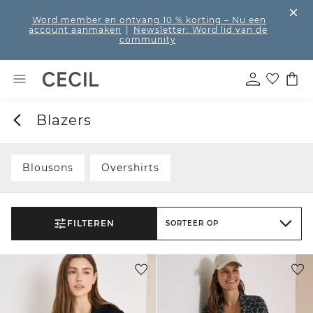
Word member en ontvang 10 % korting
– Nu een
account aanmaken
|
Newsletter: Word lid van de
community
Blazers
Blousons
Overshirts
FILTEREN
SORTEER OP