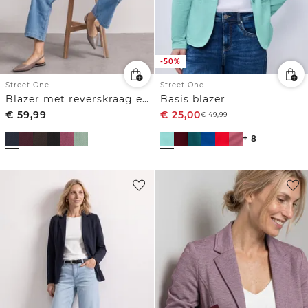
-50%
Street One
Street One
Blazer met reverskraag en structuur
Basis blazer
€
59,99
€
25,00
€
49,99
+ 8