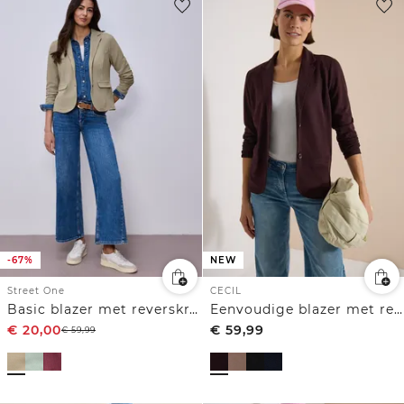
-67%
NEW
Street One
CECIL
Basic blazer met reverskraag
Eenvoudige blazer met reverskraag en knopen
€
20,00
€
59,99
€
59,99