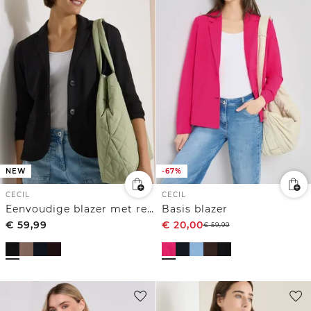
NEW
-67%
CECIL
CECIL
Eenvoudige blazer met reverskraag en knopen
Basis blazer
€
59,99
€
20,00
€
59,99