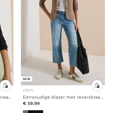
NEW
CECIL
Eenvoudige blazer met reverskraag en knopen
Eenvoudige blazer met reverskraag en knopen
€
59,99