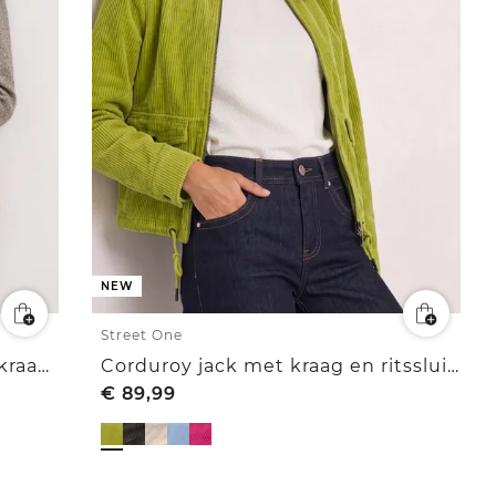
NEW
Street One
Eenvoudige blazer met reverskraag en patroon
Corduroy jack met kraag en ritssluiting
€
89,99