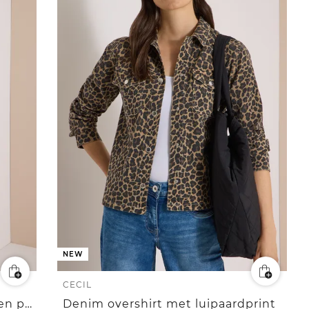
NEW
CECIL
Oversized blazer met knopen en print
Denim overshirt met luipaardprint