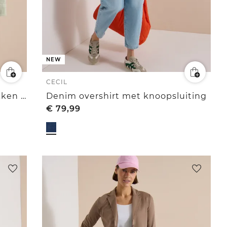
NEW
CECIL
Jas met 3/4-mouwen, borstzakken en ritssluiting
Denim overshirt met knoopsluiting
€
79,99