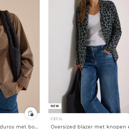
NEW
CECIL
Overshirt van fijn corduroy met borstzakken