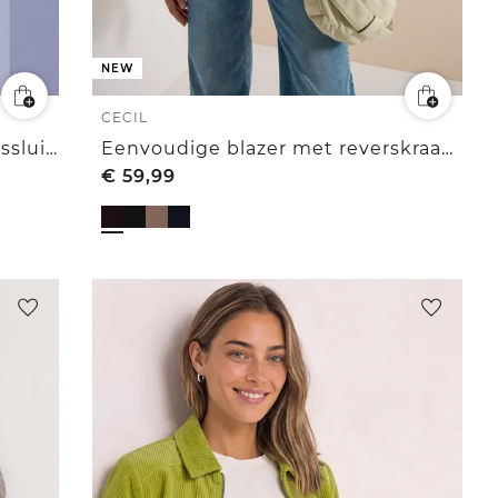
NEW
CECIL
Corduroy jack met kraag en ritssluiting
Eenvoudige blazer met reverskraag en knopen
€
59,99