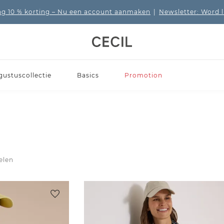
 10 % korting
– Nu een account aanmaken
|
Newsletter: Word 
gustuscollectie
Basics
Promotion
kelen