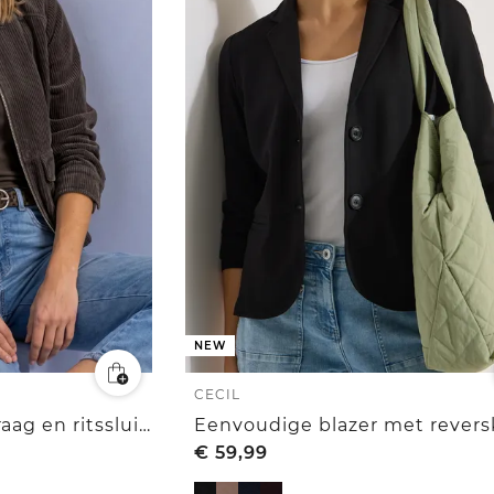
NEW
CECIL
Corduroy jack met kraag en ritssluiting
€
59,99