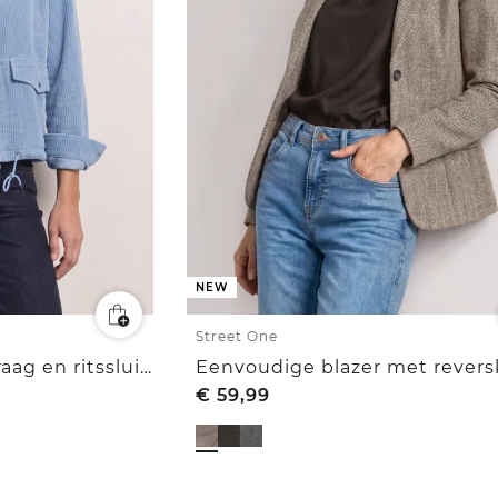
NEW
Street One
Corduroy jack met kraag en ritssluiting
€
59,99