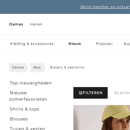
Word member en ontvang
Dames
Heren
Kleding & accessoires
Nieuw
Populair
Au
Dames
New
Blazers & overshirts
Top nieuwigheden
Nieuwe
FILTEREN
34 arti
zomerfavorieten
Shirts & tops
Blouses
Truien & vesten