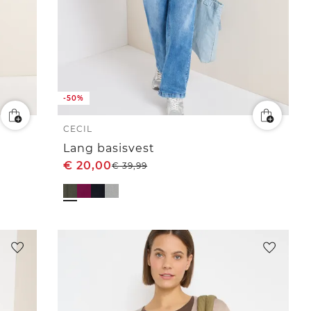
-50%
CECIL
Lang basisvest
€
20,00
€
39,99