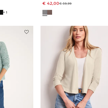
€
42,00
€
59,99
+ 1