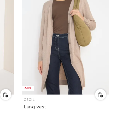
-50%
CECIL
Lang vest