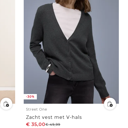
-30%
Street One
Zacht vest met V-hals
€
35,00
€
49,99