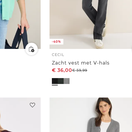
-40%
CECIL
Zacht vest met V-hals
€
36,00
€
59,99