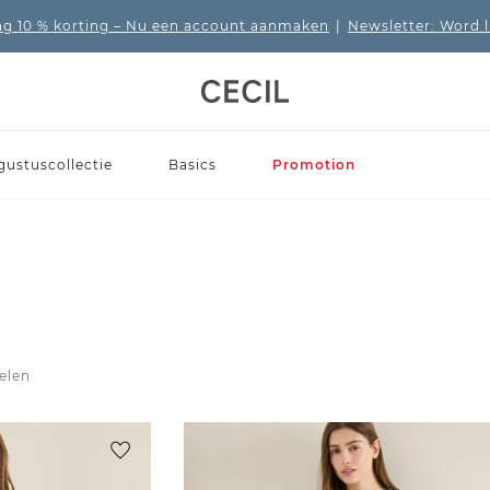
 10 % korting
– Nu een account aanmaken
|
Newsletter: Word 
gustuscollectie
Basics
Promotion
kelen