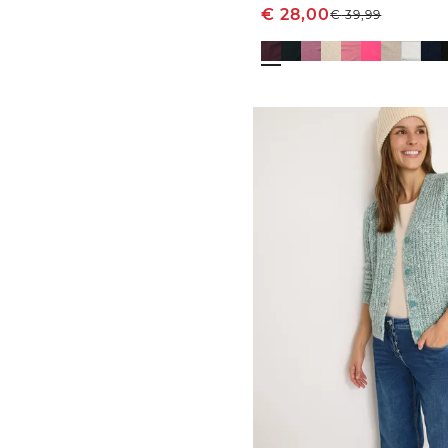
€
28,00
€
39,99