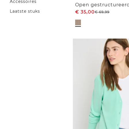
Accessoires
Open gestructureerd
Laatste stuks
€
35,00
€
69,99