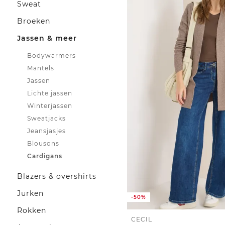
Sweat
Broeken
Jassen & meer
Bodywarmers
Mantels
Jassen
Lichte jassen
Winterjassen
Sweatjacks
Jeansjasjes
Blousons
Cardigans
Blazers & overshirts
Jurken
-50%
Rokken
CECIL