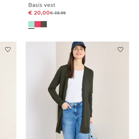
Basis vest
€
20,00
€
39,99