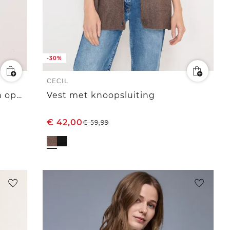
-30%
CECIL
Jas met lange mouwen en een open pasvorm
Vest met knoopsluiting
€
42,00
€
59,99