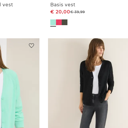
 vest
Basis vest
€
20,00
€
39,99