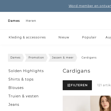
Word member en ontvang
Dames
Heren
Kleding & accessoires
Nieuw
Populair
Au
Dames
Promotion
Jassen & meer
Cardigans
Cardigans
Solden Highlights
Shirts & tops
FILTEREN
121 arti
Blouses
Truien & vesten
Jeans