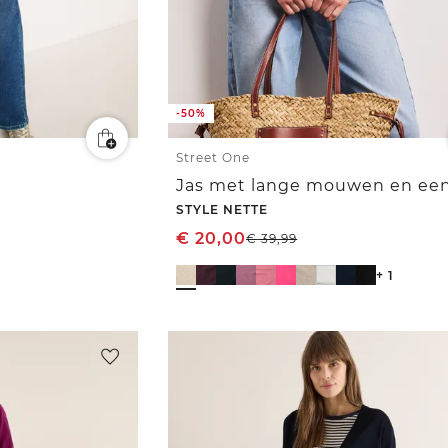
-50%
Street One
STYLE NETTE
€
20,00
€
39,99
+ 1