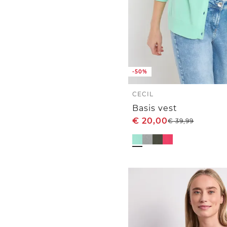
-50%
CECIL
Basis vest
€
20,00
€
39,99