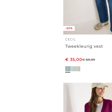
-50%
CECIL
Tweekleurig vest
€
35,00
€
69,99