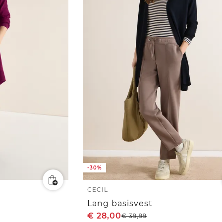
-30%
CECIL
Lang basisvest
€
28,00
€
39,99