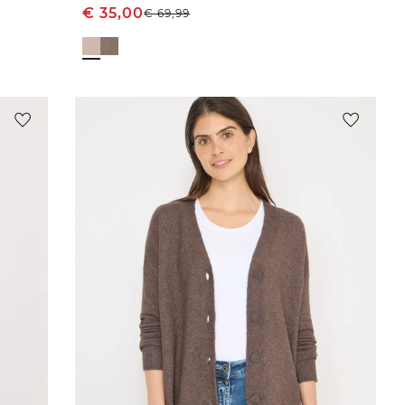
€
35,00
€
69,99