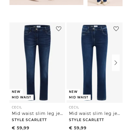
NEW
NEW
MID WAIST
MID WAIST
CECIL
CECIL
CE
Mid waist slim leg jeans in een casual fit
Mid waist slim leg jeans in een casual fit
STYLE SCARLETT
STYLE SCARLETT
ST
€
59,99
€
59,99
€