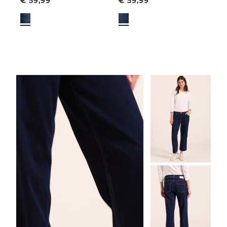
€
59,99
€
59,99
€