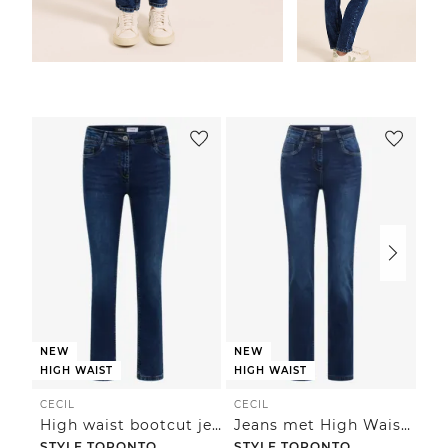
NEW
NEW
HIGH WAIST
HIGH WAIST
CECIL
CECIL
CE
High waist bootcut jeans in een slim fit
Jeans met High Waist en smalle pijpen in Slim Fit
STYLE TORONTO
STYLE TORONTO