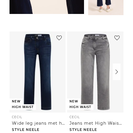
NEW
NEW
HIGH WAIST
HIGH WAIST
CECIL
CECIL
CE
Wide leg jeans met hoge taille en loose fit
Jeans met High Waist en Wide Leg pijpen in een Loose Fit pasvorm
STYLE NEELE
STYLE NEELE
ST