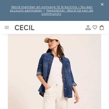
Word member en ontvang 10 % korting
– Nu een
account aanmaken
|
Newsletter: Word lid van de
community