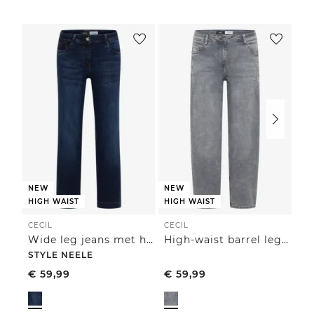
NEW
NEW
HIGH WAIST
HIGH WAIST
CECIL
CECIL
CE
Wide leg jeans met hoge taille en loose fit
High-waist barrel leg jeans in een losse pasvorm
STYLE NEELE
ST
€
59,99
€
59,99
€