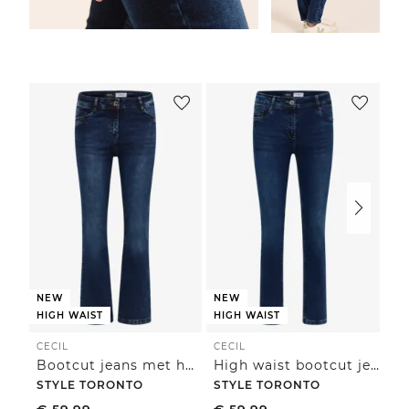
NEW
NEW
HIGH WAIST
HIGH WAIST
CECIL
CECIL
CE
Bootcut jeans met hoge taille en slim fit
High waist bootcut jeans in een slim fit
STYLE TORONTO
STYLE TORONTO