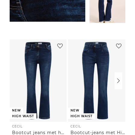
NEW
NEW
HIGH WAIST
HIGH WAIST
CECIL
CECIL
CE
Bootcut jeans met hoge taille en slim fit
Bootcut-jeans met High Waist in Slim Fit