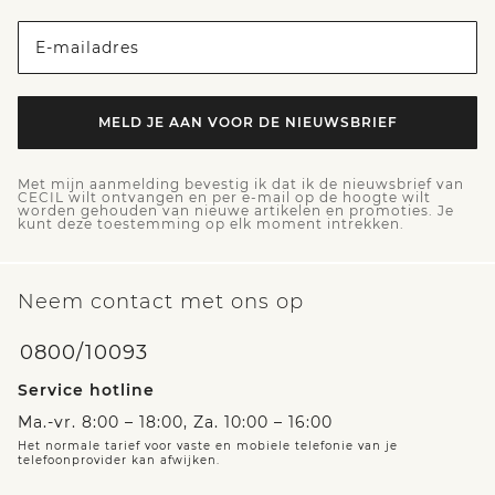
E-mailadres
MELD JE AAN VOOR DE NIEUWSBRIEF
Met mijn aanmelding bevestig ik dat ik de nieuwsbrief van
CECIL wilt ontvangen en per e-mail op de hoogte wilt
worden gehouden van nieuwe artikelen en promoties. Je
kunt deze toestemming op elk moment intrekken.
Neem contact met ons op
0800/10093
Service hotline
Ma.-vr. 8:00 – 18:00, Za. 10:00 – 16:00
Het normale tarief voor vaste en mobiele telefonie van je
telefoonprovider kan afwijken.