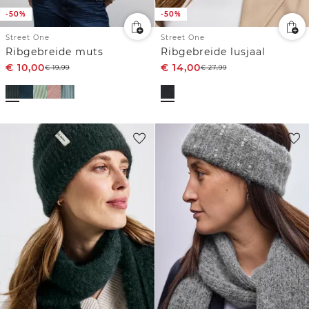
-50%
-50%
Street One
Street One
Ribgebreide muts
Ribgebreide lusjaal
€
10,00
€
14,00
€
19,99
€
27,99