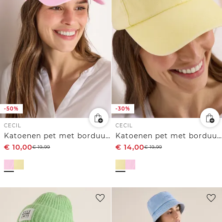
-50%
-30%
CECIL
CECIL
Katoenen pet met borduursel
Katoenen pet met borduursel
€
10,00
€
14,00
€
19,99
€
19,99