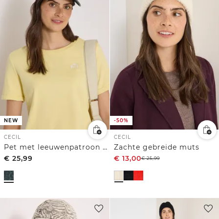
NEW
-50%
CECIL
CECIL
Pet met leeuwenpatroon en slogan
Zachte gebreide muts
€
25,99
€
13,00
€
25,99