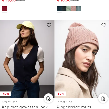
€
18,00
€
10,00
€
22,99
€
19,99
-60%
-50%
Street One
Street One
Kap met gewassen look
Ribgebreide muts