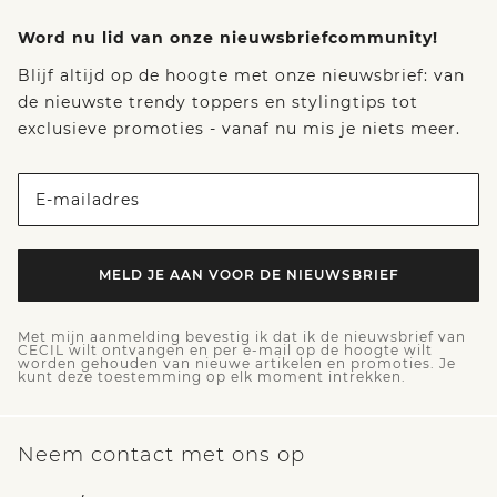
Word nu lid van onze nieuwsbriefcommunity!
Blijf altijd op de hoogte met onze nieuwsbrief: van
de nieuwste trendy toppers en stylingtips tot
exclusieve promoties - vanaf nu mis je niets meer.
E-mailadres
MELD JE AAN VOOR DE NIEUWSBRIEF
Met mijn aanmelding bevestig ik dat ik de nieuwsbrief van
CECIL wilt ontvangen en per e-mail op de hoogte wilt
worden gehouden van nieuwe artikelen en promoties. Je
kunt deze toestemming op elk moment intrekken.
Neem contact met ons op