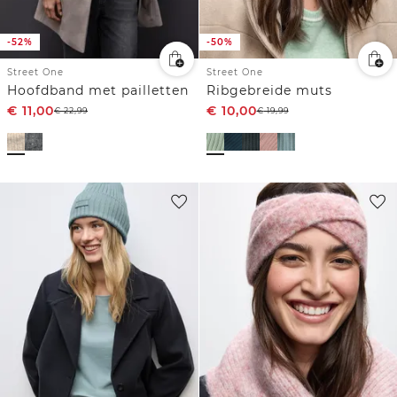
-52%
-50%
Street One
Street One
Hoofdband met pailletten
Ribgebreide muts
€
11,00
€
10,00
€
22,99
€
19,99