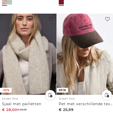
-30%
NEW
Street One
Street One
Sjaal met pailletten
Pet met verschillende texturen en slogan
€
28,00
€
25,99
€
39,99