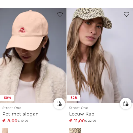
-60%
-52%
Street One
Street One
Pet met slogan
Leeuw Kap
€
8,00
€
11,00
€
19,99
€
22,99