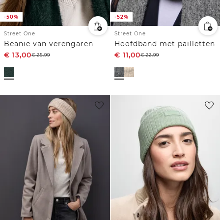
-50%
-52%
Street One
Street One
Beanie van verengaren
Hoofdband met pailletten
€
13,00
€
11,00
€
25,99
€
22,99