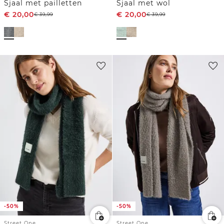
Sjaal met pailletten
Sjaal met wol
€
20,00
€
20,00
€
39,99
€
39,99
-50%
-50%
Street One
Street One