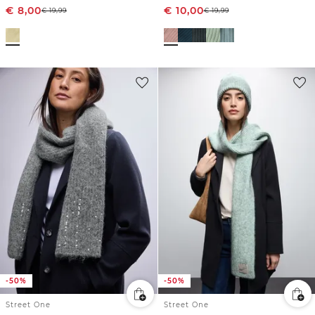
€
8,00
€
10,00
€
19,99
€
19,99
-50%
-50%
Street One
Street One