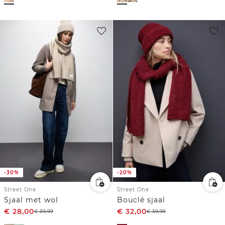
-30%
-20%
Street One
Street One
Sjaal met wol
Bouclé sjaal
€
28,00
€
32,00
€
39,99
€
39,99