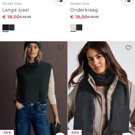
Street One
Street One
Lange sjaal
Onderkraag
€
18,00
€
18,00
€
35,99
€
35,99
-50%
-50%