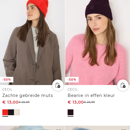
-50%
-50%
CECIL
CECIL
Zachte gebreide muts
Beanie in effen kleur
€
13,00
€
13,00
€
25,99
€
25,99