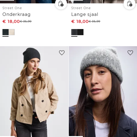
Street One
Street One
Onderkraag
Lange sjaal
€
18,00
€
18,00
€
35,99
€
35,99