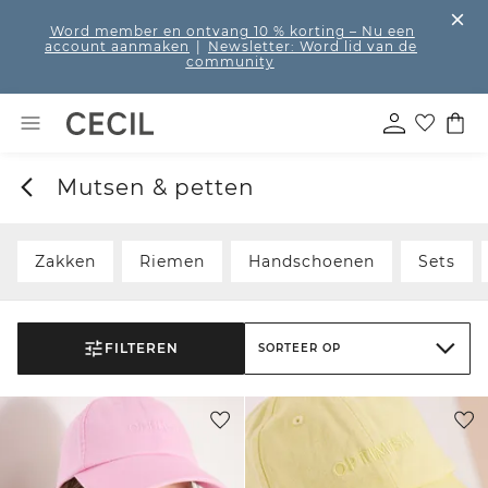
Word member en ontvang 10 % korting
– Nu een
account aanmaken
|
Newsletter: Word lid van de
community
Mutsen & petten
Zakken
Riemen
Handschoenen
Sets
FILTEREN
SORTEER OP