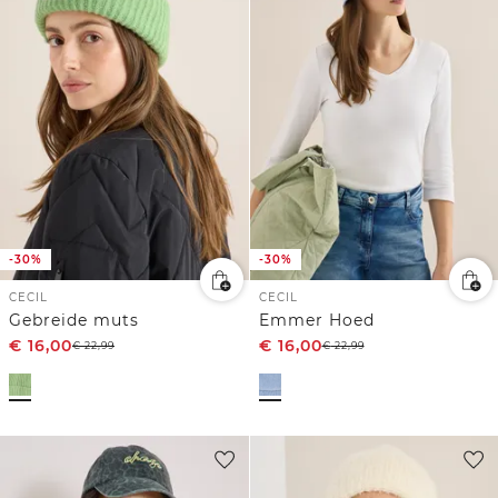
-30%
-30%
CECIL
CECIL
Gebreide muts
Emmer Hoed
€
16,00
€
16,00
€
22,99
€
22,99