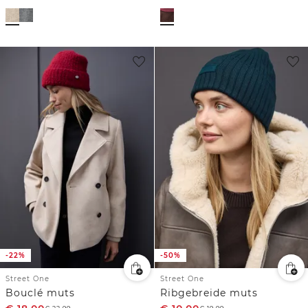
-22%
-50%
Street One
Street One
Bouclé muts
Ribgebreide muts