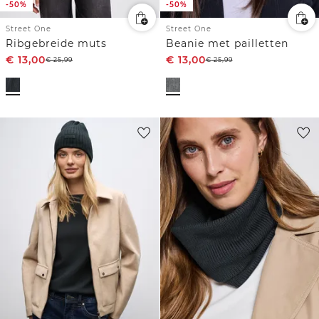
-50%
-50%
Street One
Street One
Ribgebreide muts
Beanie met pailletten
€
13,00
€
13,00
€
25,99
€
25,99