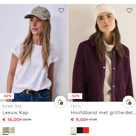
-30%
-50%
Street One
CECIL
Leeuw Kap
Hoofdband met glitterdetails
€
16,00
€
9,00
€
22,99
€
17,99