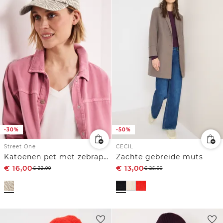
-30%
-50%
Street One
CECIL
Katoenen pet met zebraprint
Zachte gebreide muts
€
16,00
€
13,00
€
22,99
€
25,99