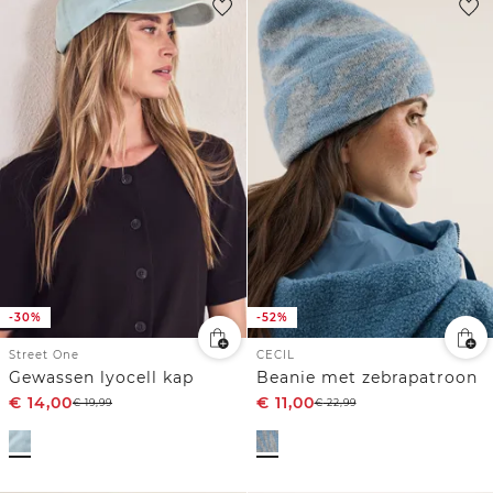
-30%
-52%
Street One
CECIL
Gewassen lyocell kap
Beanie met zebrapatroon
€
14,00
€
11,00
€
19,99
€
22,99