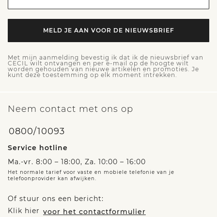
MELD JE AAN VOOR DE NIEUWSBRIEF
Met mijn aanmelding bevestig ik dat ik de nieuwsbrief van
CECIL wilt ontvangen en per e-mail op de hoogte wilt
worden gehouden van nieuwe artikelen en promoties. Je
kunt deze toestemming op elk moment intrekken.
Neem contact met ons op
0800/10093
Service hotline
Ma.-vr. 8:00 – 18:00, Za. 10:00 – 16:00
Het normale tarief voor vaste en mobiele telefonie van je
telefoonprovider kan afwijken.
Of stuur ons een bericht:
Klik hier
voor het contactformulier