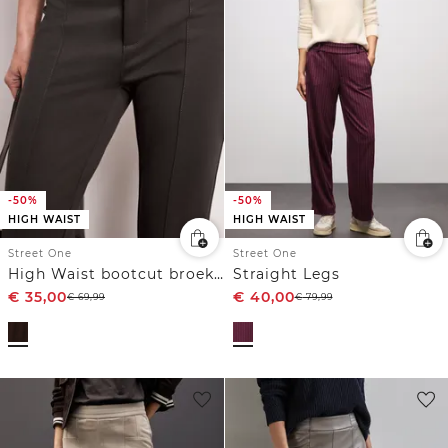
-50%
-50%
HIGH WAIST
HIGH WAIST
Street One
Street One
High Waist bootcut broek in een skinny Fit
Straight Legs
€
35,00
€
40,00
€
69,99
€
79,99