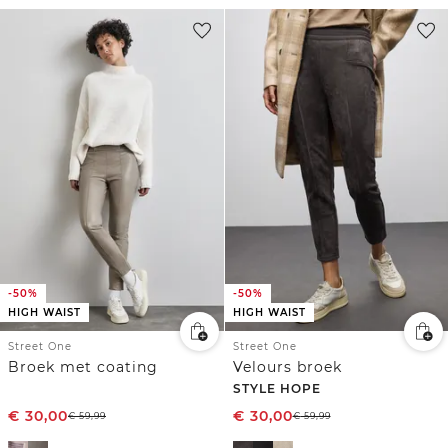
-50%
-50%
HIGH WAIST
HIGH WAIST
Street One
Street One
Broek met coating
Velours broek
STYLE HOPE
€
30,00
€
30,00
€
59,99
€
59,99