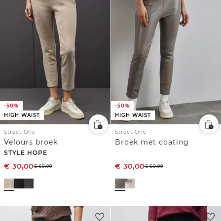
-50%
-50%
HIGH WAIST
HIGH WAIST
Street One
Street One
Velours broek
Broek met coating
STYLE HOPE
€
30,00
€
30,00
€
59,99
€
59,99