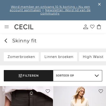
Word member en ontvang 10 % korting
– Nu een
account aanmaken
|
Newsletter: Word lid van de
community
Skinny fit
Zomerbroeken
Linnen broeken
High Waist
FILTEREN
SORTEER OP