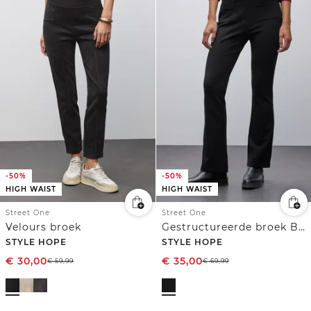
-50%
-50%
HIGH WAIST
HIGH WAIST
Street One
Street One
Velours broek
Gestructureerde broek Bootcut
STYLE HOPE
STYLE HOPE
€
30,00
€
35,00
€
59,99
€
69,99