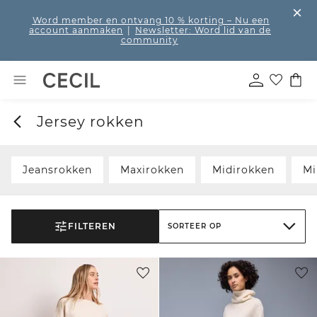
Word member en ontvang 10 % korting
– Nu een
account aanmaken
|
Newsletter: Word lid van de
community
Jersey rokken
Jeansrokken
Maxirokken
Midirokken
Mi
FILTEREN
SORTEER OP