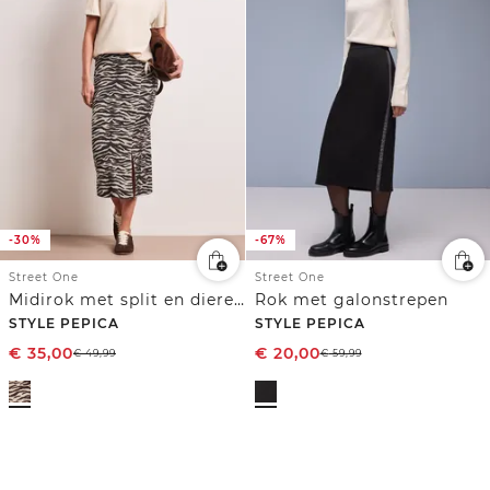
-30%
-67%
Street One
Street One
Midirok met split en dierenprint
Rok met galonstrepen
STYLE PEPICA
STYLE PEPICA
€
35,00
€
20,00
€
49,99
€
59,99