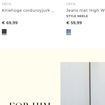
CECIL
CECIL
Kniehoge corduroyjurk met luipaardprint op de borstzak
STYLE NEELE
€
69,99
€
59,99