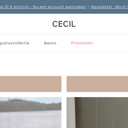
 10 % korting
– Nu een account aanmaken
|
Newsletter: Word 
gustuscollectie
Basics
Promotion