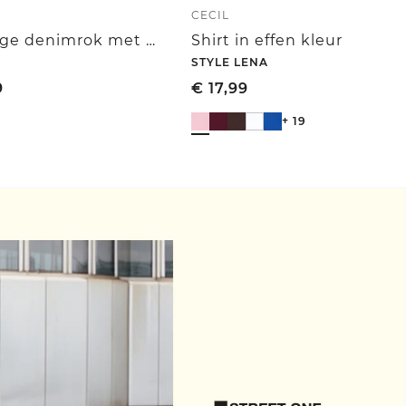
CECIL
Kniehoge denimrok met luipaardprint
Shirt in effen kleur
STYLE LENA
9
€
17,99
+ 19