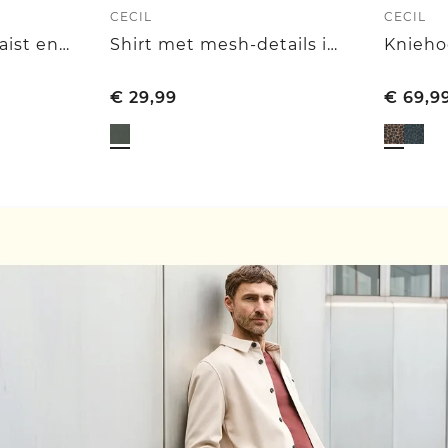
CECIL
CECIL
Jeans met High Waist en Wide Leg pijpen in een Loose Fit pasvorm
Shirt met mesh-details in luipaardprint
€
29,99
€
69,9