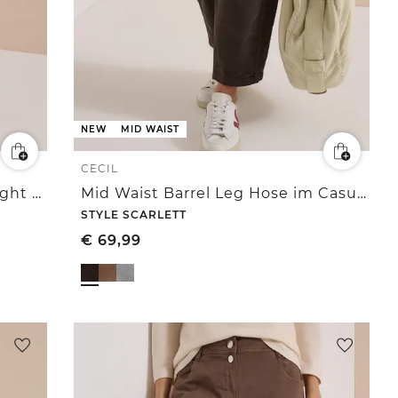
NEW
MID WAIST
CECIL
Broek met High Waist en Straight Leg pijpen, met patroon
Mid Waist Barrel Leg Hose im Casual Fit
STYLE SCARLETT
€
69,99