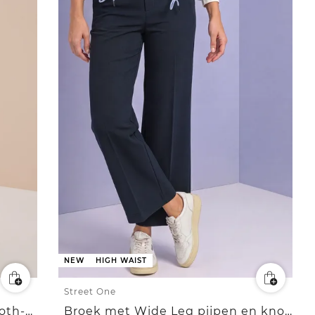
NEW
HIGH WAIST
Street One
Slim Leg-broek met houndstooth-patroon
Broek met Wide Leg pijpen en knoopdetails