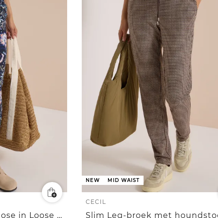
NEW
MID WAIST
CECIL
Mid Waist Slim Leg Hose in Loose Fit