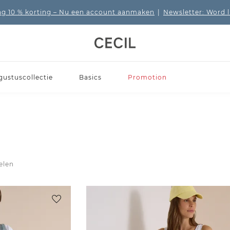
 10 % korting
– Nu een account aanmaken
|
Newsletter: Word 
gustuscollectie
Basics
Promotion
kelen