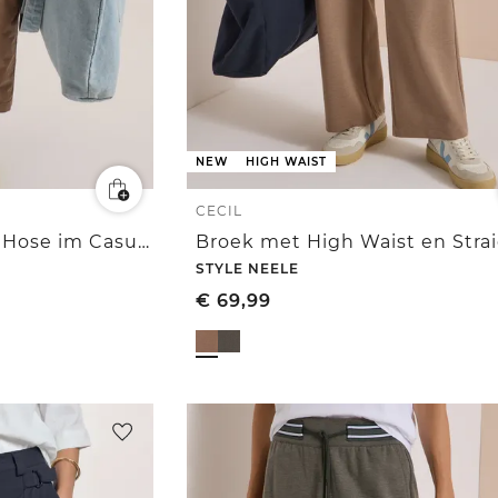
NEW
HIGH WAIST
CECIL
Mid Waist Barrel Leg Hose im Casual Fit
STYLE NEELE
€
69,99