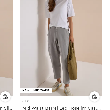
NEW
MID WAIST
CECIL
Broek met Wide Leg pijpen van Silk-Touch-kwaliteit
Mid Waist Barrel Leg Hose im Casual Fit