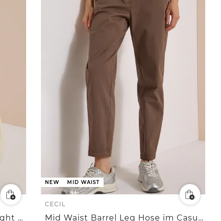
NEW
MID WAIST
CECIL
Broek met High Waist en Straight Leg pijpen, met patroon
Mid Waist Barrel Leg Hose im Casual Fit