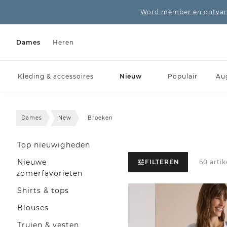
Word member en ontvang
Dames
Heren
Kleding & accessoires
Nieuw
Populair
Au
Dames
New
Broeken
Top nieuwigheden
Nieuwe
FILTEREN
60 arti
zomerfavorieten
Shirts & tops
Blouses
Truien & vesten