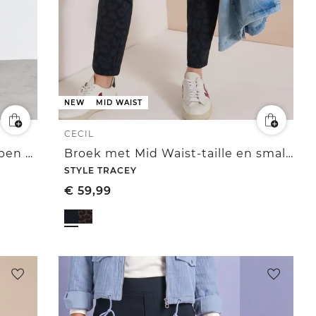
NEW
MID WAIST
CECIL
Broek met wijd uitlopende pijpen en gespdetails
Broek met Mid Waist-taille en smalle pijpen in Slim Fit-pasvorm
STYLE TRACEY
€
59,99