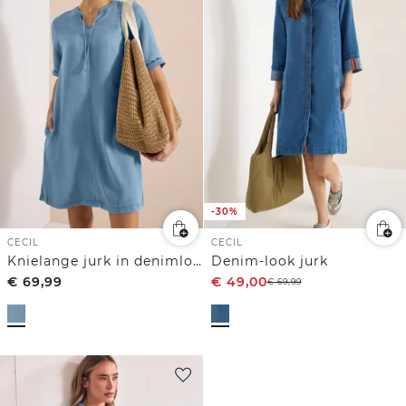
-30%
CECIL
CECIL
Knielange jurk in denimlook
Denim-look jurk
€
69,99
€
49,00
€
69,99