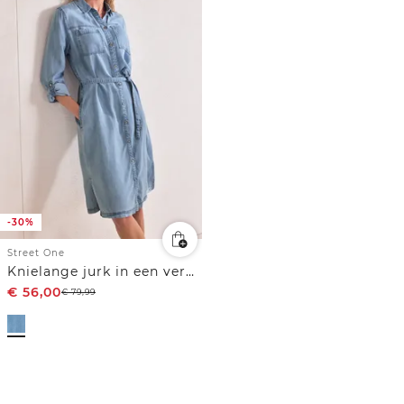
-30%
Street One
Knielange jurk in een verwassen look
€
56,00
€
79,99