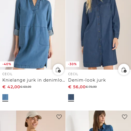
-40%
-30%
CECIL
CECIL
Knielange jurk in denimlook
Denim-look jurk
€
42,00
€
56,00
€
69,99
€
79,99