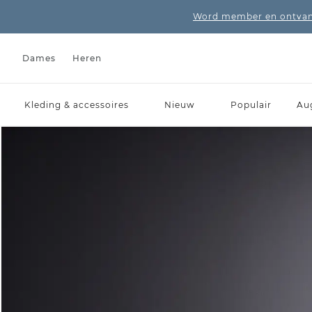
Word member en ontvang
Dames
Heren
Kleding & accessoires
Nieuw
Populair
Au