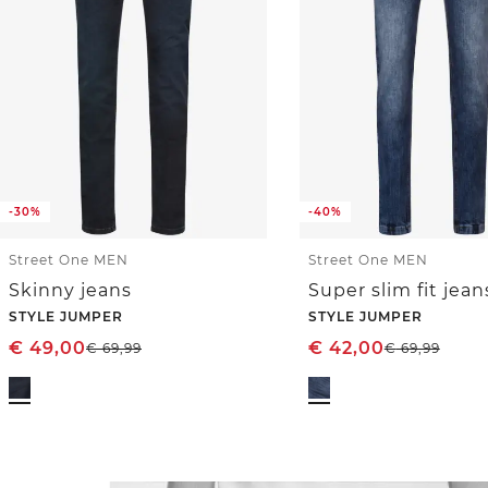
-30%
-40%
Street One MEN
Street One MEN
Skinny jeans
Super slim fit jean
STYLE JUMPER
STYLE JUMPER
€
49,00
€
42,00
€
69,99
€
69,99