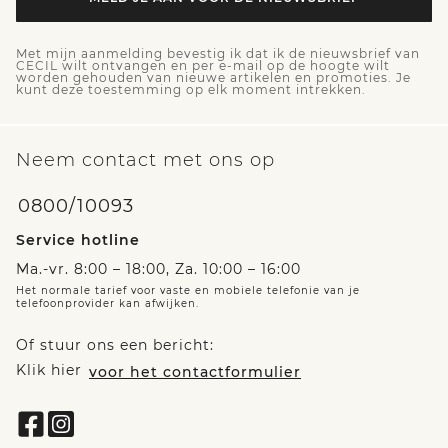
Met mijn aanmelding bevestig ik dat ik de nieuwsbrief van
CECIL wilt ontvangen en per e-mail op de hoogte wilt
worden gehouden van nieuwe artikelen en promoties. Je
kunt deze toestemming op elk moment intrekken.
Neem contact met ons op
0800/10093
Service hotline
Ma.-vr. 8:00 – 18:00, Za. 10:00 – 16:00
Het normale tarief voor vaste en mobiele telefonie van je
telefoonprovider kan afwijken.
Of stuur ons een bericht:
Klik hier
voor het contactformulier