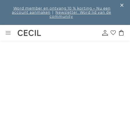
Word member en ontvang 10 % korting
– Nu een
account aanmaken
|
Newsletter: Word lid van de
community