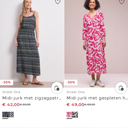
-30%
-30%
Street One
Street One
Midi-jurk met zigzagpatroon
Midi-jurk met gespleten hals en print
€
42,00
€
49,00
€
59,99
€
69,99