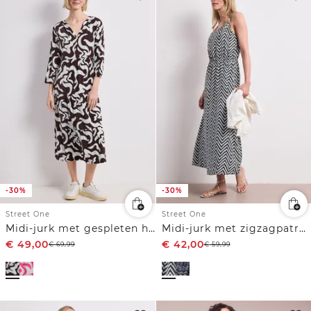
-30%
-30%
Street One
Street One
Midi-jurk met gespleten hals en print
Midi-jurk met zigzagpatroon
€
49,00
€
42,00
€
69,99
€
59,99