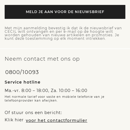
MELD JE AAN VOOR DE NIEUWSBRIEF
Met mijn aanmelding bevestig ik dat ik de nieuwsbrief van
CECIL wilt ontvangen en per e-mail op de hoogte wilt
worden gehouden van nieuwe artikelen en promoties. Je
kunt deze toestemming op elk moment intrekken.
Neem contact met ons op
0800/10093
Service hotline
Ma.-vr. 8:00 – 18:00, Za. 10:00 – 16:00
Het normale tarief voor vaste en mobiele telefonie van je
telefoonprovider kan afwijken.
Of stuur ons een bericht:
Klik hier
voor het contactformulier