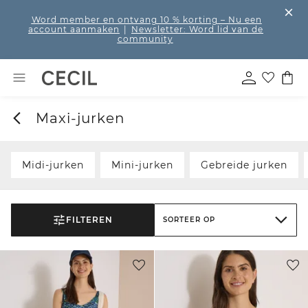
Word member en ontvang 10 % korting
– Nu een
account aanmaken
|
Newsletter: Word lid van de
community
Maxi-jurken
Midi-jurken
Mini-jurken
Gebreide jurken
FILTEREN
SORTEER OP