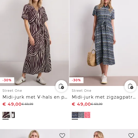
-30%
-30%
Street One
Street One
Midi-jurk met V-hals en print
Midi-jurk met zigzagpatroon
€
49,00
€
49,00
€
69,99
€
69,99