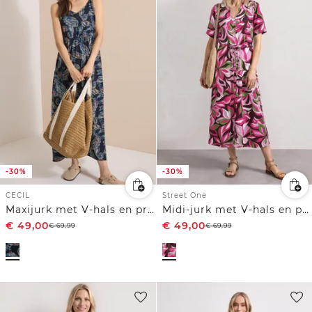
-30%
-30%
CECIL
Street One
Maxijurk met V-hals en print
Midi-jurk met V-hals en print
€
49,00
€
49,00
€
69,99
€
69,99