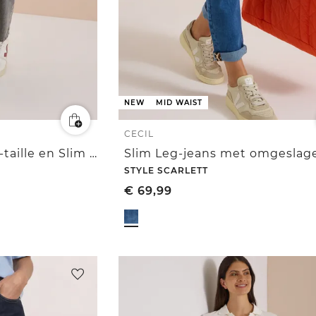
NEW
MID WAIST
CECIL
Jeans met Mid Waist-taille en Slim Leg-pijpen in casual pasvorm
STYLE SCARLETT
€
69,99