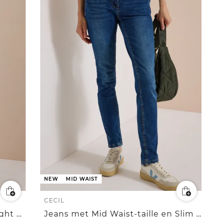
NEW
MID WAIST
CECIL
Jeans met High Waist en Straight Leg in Slim Fit
Jeans met Mid Waist-taille en Slim Leg-pijpen in casual pasvorm