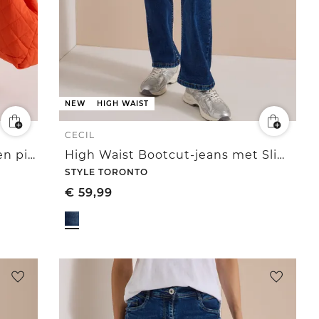
NEW
HIGH WAIST
CECIL
Slim Leg-jeans met omgeslagen pijpen en luipaardprintband
High Waist Bootcut-jeans met Slim Fit-pasvorm
STYLE TORONTO
€
59,99