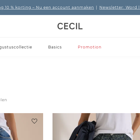
 10 % korting
– Nu een account aanmaken
|
Newsletter: Word 
gustuscollectie
Basics
Promotion
elen