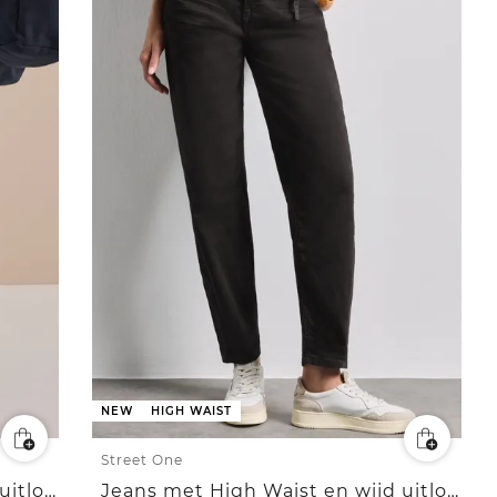
NEW
HIGH WAIST
Street One
Jeans met High Waist en wijd uitlopende pijpen in een Loose Fit-pasvorm
Jeans met High Waist en wijd uitlopende pijpen in een Loose Fit pasvorm