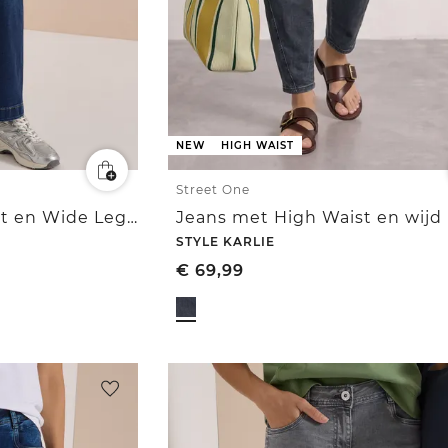
NEW
HIGH WAIST
Street One
Jeans met High Waist en Wide Leg pijpen in een Loose Fit pasvorm
STYLE KARLIE
€
69,99