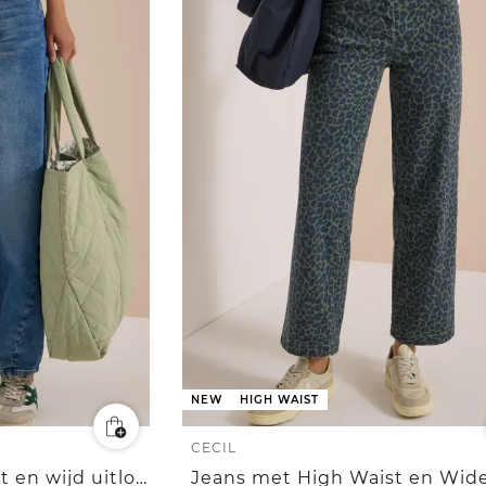
NEW
HIGH WAIST
CECIL
Jeans met High Waist en wijd uitlopende pijpen in een Loose Fit-pasvorm