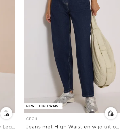
NEW
HIGH WAIST
CECIL
Jeans met High Waist en Wide Leg pijpen met luipaardprint
Jeans met High Waist en wijd uitlopende pijpen in een Loose Fit pasvorm