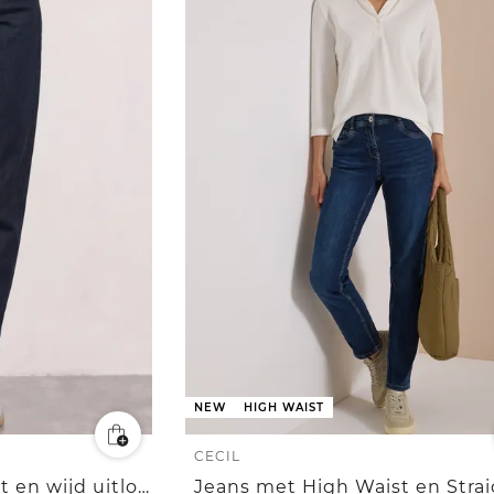
NEW
HIGH WAIST
CECIL
Jeans met High Waist en wijd uitlopende pijpen in een Loose Fit-pasvorm