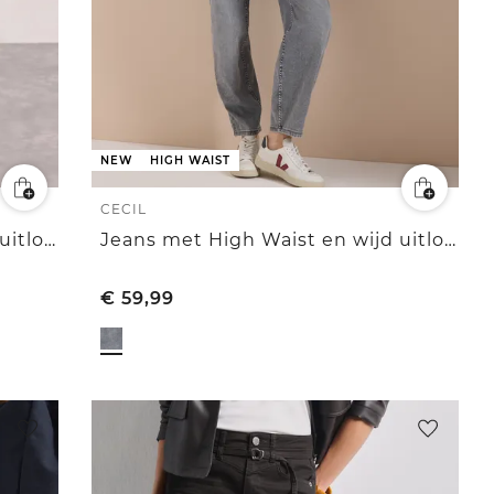
NEW
HIGH WAIST
CECIL
Jeans met High Waist en wijd uitlopende pijpen in een Loose Fit pasvorm
Jeans met High Waist en wijd uitlopende pijpen in een Loose Fit-pasvorm
€
59,99