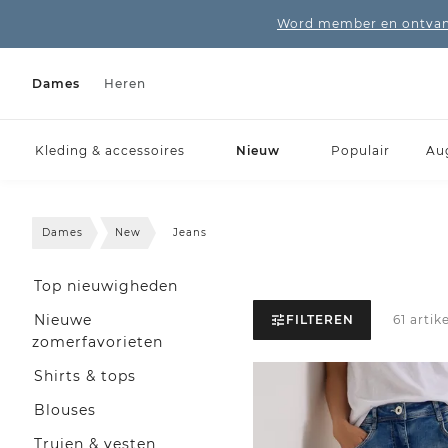
Word member en ontvang
Dames
Heren
Kleding & accessoires
Nieuw
Populair
Au
Dames
New
Jeans
Top nieuwigheden
Nieuwe
FILTEREN
61 artik
zomerfavorieten
Shirts & tops
Blouses
Truien & vesten