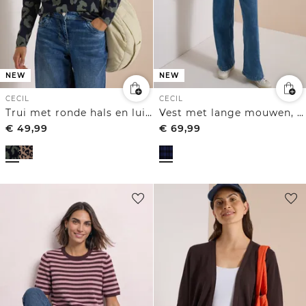
NEW
NEW
CECIL
CECIL
Trui met ronde hals en luipaardprint
Vest met lange mouwen, ronde hals en ritssluiting
€
49,99
€
69,99