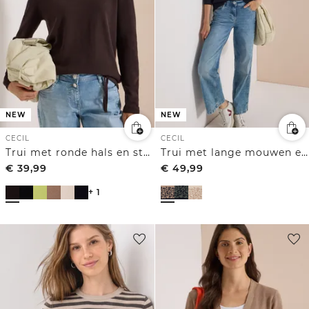
NEW
NEW
CECIL
CECIL
Trui met ronde hals en structuur
Trui met lange mouwen en luipaardjacquardpatroon
€
39,99
€
49,99
+ 1