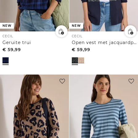
NEW
NEW
CECIL
CECIL
Geruite trui
Open vest met jacquardpatroon
€
59,99
€
59,99