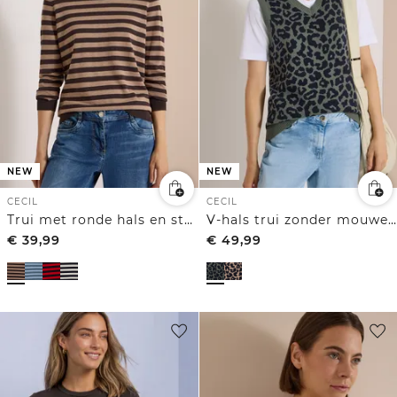
NEW
NEW
CECIL
CECIL
Trui met ronde hals en strepen
V-hals trui zonder mouwen met luipaardprint
€
39,99
€
49,99