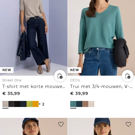
NEW
NEW
Street One
CECIL
T-shirt met korte mouwen en ronde hals in effen kleur
Trui met 3/4-mouwen, V-hals en gestructureerd voorpand
€
35,99
€
39,99
+ 2