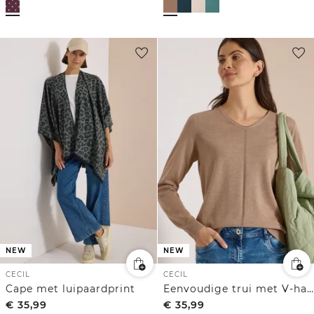
NEW
NEW
CECIL
CECIL
Cape met luipaardprint
Eenvoudige trui met V-hals in effen kleur
€
35,99
€
35,99