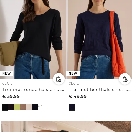
NEW
NEW
CECIL
CECIL
Trui met ronde hals en structuur
Trui met boothals en structuur
€
39,99
€
49,99
+ 1