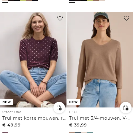
NEW
NEW
Street One
CECIL
Trui met korte mouwen, ronde hals en patroon
Trui met 3/4-mouwen, V-hals en gestructureerd voorpand
€
49,99
€
39,99