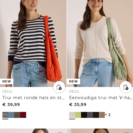
NEW
NEW
CECIL
CECIL
Trui met ronde hals en strepen
Eenvoudige trui met V-hals in effen kleur
€
39,99
€
35,99
+ 2