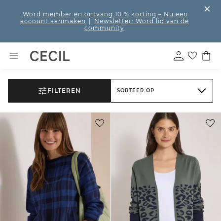
Word member en ontvang 10 % korting
– Nu een
account aanmaken
|
Newsletter: Word lid van de
community
FILTEREN
SORTEER OP