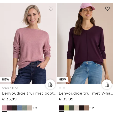
NEW
NEW
Street One
CECIL
Eenvoudige trui met boothals
Eenvoudige trui met V-hals in effen kleur
€
35,99
€
35,99
+ 2
+ 2