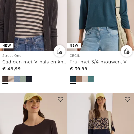
NEW
NEW
Street One
CECIL
Cadigan met V-hals en knoopsluiting
Trui met 3/4-mouwen, V-hals en gestructureerd voorpand
€
49,99
€
39,99