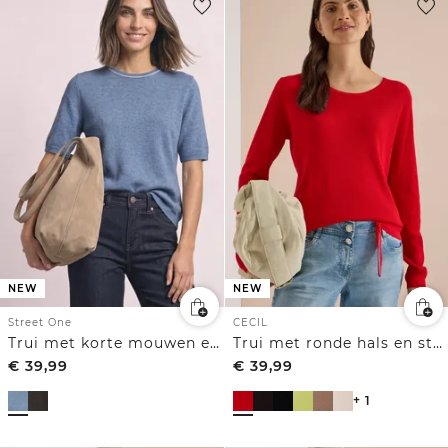
NEW
NEW
Street One
CECIL
Trui met korte mouwen en contrasterende details
Trui met ronde hals en structuur
€
39,99
€
39,99
+ 1