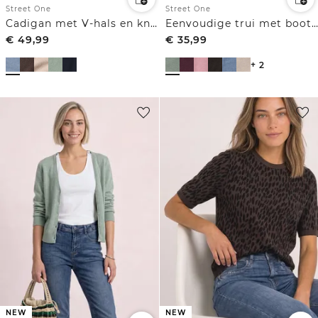
Street One
Street One
Cadigan met V-hals en knoopsluiting
Eenvoudige trui met boothals
€
49,99
€
35,99
+ 2
NEW
NEW