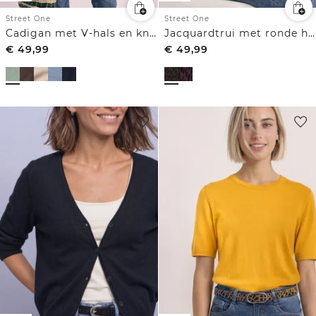
Street One
Street One
Cadigan met V-hals en knoopsluiting
Jacquardtrui met ronde hals en luipaardprint
€
49,99
€
49,99