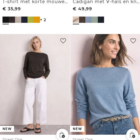
T-shirt met korte mouwen en ronde hals in effen kleur
Cadigan met V-hals en knoopsluiting
€
35,99
€
49,99
+ 2
NEW
NEW
Street One
Street One