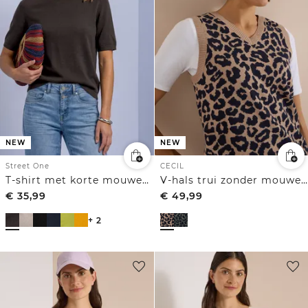
NEW
NEW
Street One
CECIL
T-shirt met korte mouwen en ronde hals in effen kleur
V-hals trui zonder mouwen met luipaardprint
€
35,99
€
49,99
+ 2