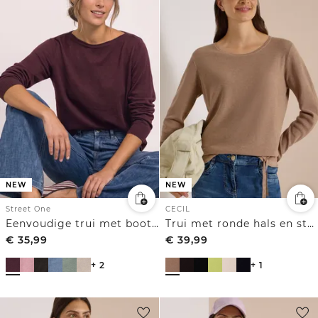
NEW
NEW
Street One
CECIL
Eenvoudige trui met boothals
Trui met ronde hals en structuur
€
35,99
€
39,99
+ 2
+ 1