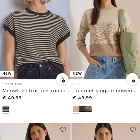
NEW
NEW
Street One
CECIL
Mouwloze trui met ronde hals
Trui met lange mouwen en luipaardjacquardpatroon
€
49,99
€
49,99