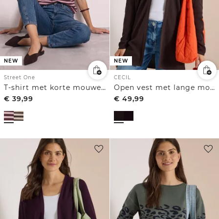
NEW
NEW
Street One
CECIL
T-shirt met korte mouwen, ronde hals en strepen
Open vest met lange mouwen
€
39,99
€
49,99