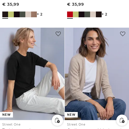
€
35,99
€
35,99
+ 2
+ 2
NEW
NEW
Street One
Street One