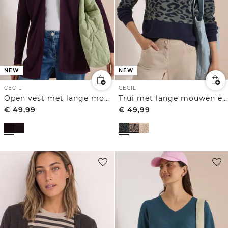
NEW
NEW
CECIL
CECIL
Open vest met lange mouwen
Trui met lange mouwen en luipaardjacquardpatroon
€
49,99
€
49,99