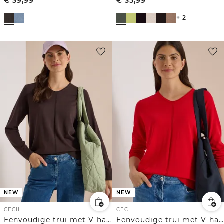
€
39,99
€
35,99
+ 2
NEW
NEW
CECIL
CECIL
Eenvoudige trui met V-hals in effen kleur
Eenvoudige trui met V-hals in effen kleur