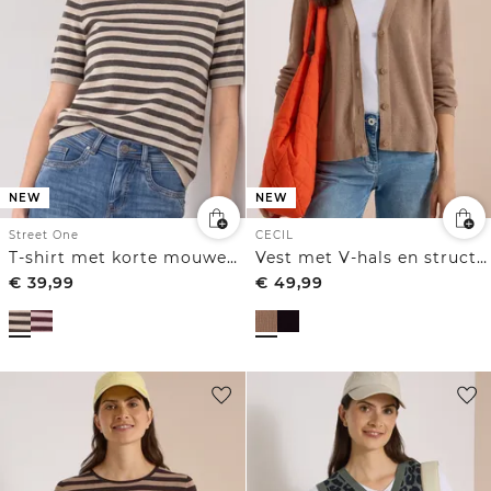
NEW
NEW
Street One
CECIL
T-shirt met korte mouwen, ronde hals en strepen
Vest met V-hals en structuur
€
39,99
€
49,99