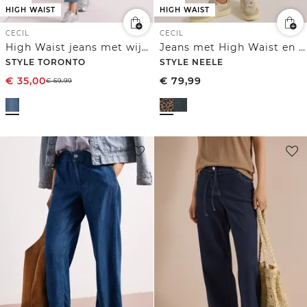
HIGH WAIST
HIGH WAIST
CECIL
CECIL
High Waist jeans met wijde pijpen in Slim Fit
Jeans met High Waist en Wide Leg pijpen met luipaardprint
STYLE TORONTO
STYLE NEELE
€
35,00
€
79,99
€
69,99