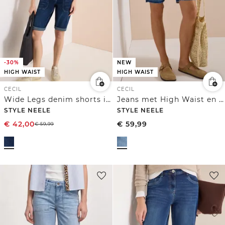
-30%
NEW
HIGH WAIST
HIGH WAIST
CECIL
CECIL
Wide Legs denim shorts in een Loose Fit
Jeans met High Waist en Wide Leg pijpen in een Loose Fit pasvorm
STYLE NEELE
STYLE NEELE
€
42,00
€
59,99
€
59,99