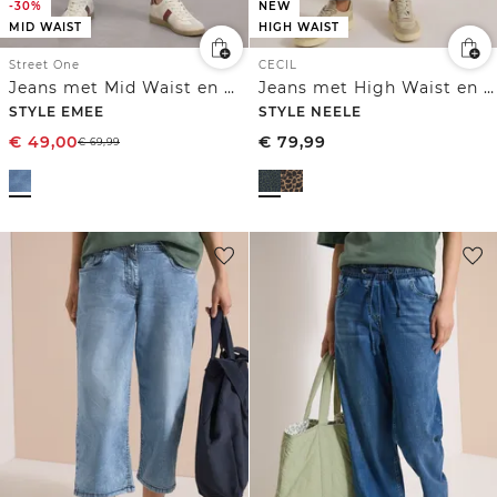
-30%
NEW
MID WAIST
HIGH WAIST
Street One
CECIL
Jeans met Mid Waist en Wide Leg pijpen in een Loose Fit pasvorm
Jeans met High Waist en Wide Leg pijpen met luipaardprint
STYLE EMEE
STYLE NEELE
€
49,00
€
79,99
€
69,99