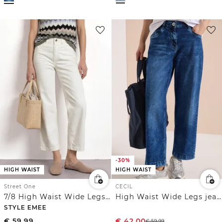
-30%
HIGH WAIST
HIGH WAIST
Street One
CECIL
7/8 High Waist Wide Legs jeans in Loose Fit
High Waist Wide Legs jeans in Loose Fit
STYLE EMEE
€
59,99
€
42,00
€
59,99