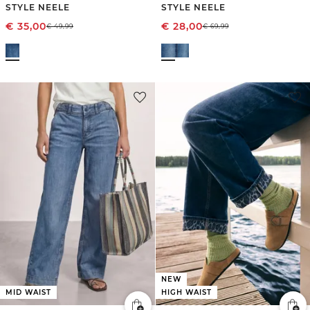
STYLE NEELE
STYLE NEELE
€
35,00
€
28,00
€
49,99
€
69,99
NEW
MID WAIST
HIGH WAIST