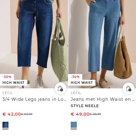
-30%
-30%
HIGH WAIST
HIGH WAIST
CECIL
CECIL
3/4 Wide Legs jeans in Loose Fit
Jeans met High Waist en Wide Leg pijpen in een Loose Fit pasvorm
STYLE NEELE
€
42,00
€
49,00
€
59,99
€
69,99