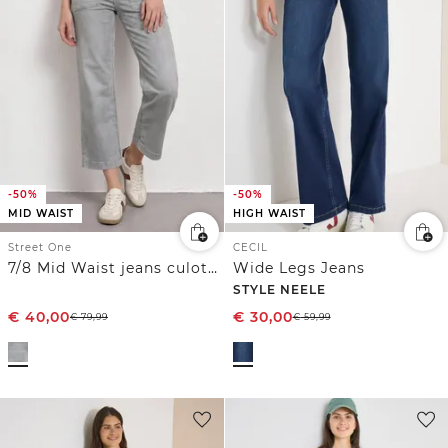
-50%
-50%
MID WAIST
HIGH WAIST
Street One
CECIL
7/8 Mid Waist jeans culotte in Loose Fit
Wide Legs Jeans
STYLE NEELE
€
40,00
€
30,00
€
79,99
€
59,99