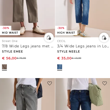
-30%
-30%
MID WAIST
HIGH WAIST
Street One
CECIL
7/8 Wide Legs jeans met riemdetail
3/4 Wide Legs jeans in Loose Fit
STYLE EMEE
STYLE NEELE
€
56,00
€
35,00
€
79,99
€
49,99