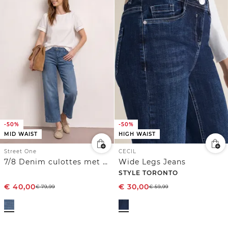
-50%
-50%
MID WAIST
HIGH WAIST
Street One
CECIL
7/8 Denim culottes met mid waist en knoopdetails
Wide Legs Jeans
STYLE TORONTO
€
40,00
€
30,00
€
79,99
€
59,99