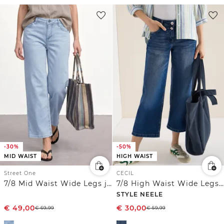
-30%
-50%
MID WAIST
HIGH WAIST
Street One
CECIL
7/8 Mid Waist Wide Legs jeans in Loose Fit
7/8 High Waist Wide Legs jeans in Loose Fit
STYLE NEELE
€
49,00
€
30,00
€
69,99
€
59,99