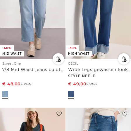
-40%
-30%
MID WAIST
HIGH WAIST
Street One
CECIL
7/8 Mid Waist jeans culotte in Loose Fit
Wide Legs gewassen look jeans
STYLE NEELE
€
48,00
€
49,00
€
79,99
€
69,99