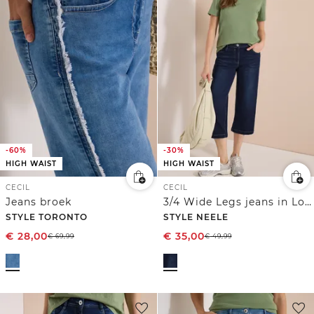
-60%
-30%
HIGH WAIST
HIGH WAIST
CECIL
CECIL
Jeans broek
3/4 Wide Legs jeans in Loose Fit
STYLE TORONTO
STYLE NEELE
€
28,00
€
35,00
€
69,99
€
49,99