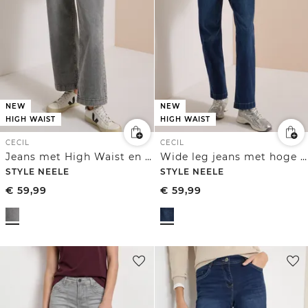
NEW
NEW
HIGH WAIST
HIGH WAIST
CECIL
CECIL
Jeans met High Waist en Wide Leg pijpen in een Loose Fit pasvorm
Wide leg jeans met hoge taille en loose fit
STYLE NEELE
STYLE NEELE
€
59,99
€
59,99