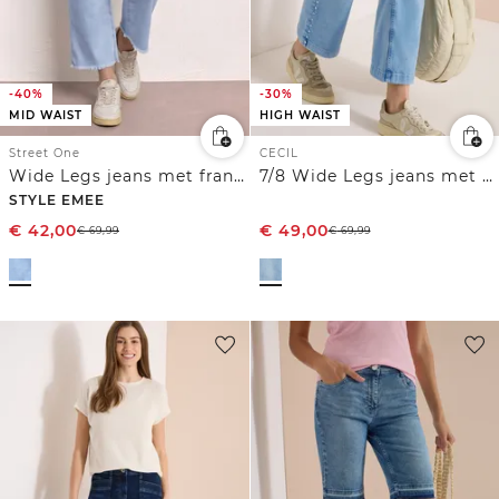
-40%
-30%
MID WAIST
HIGH WAIST
Street One
CECIL
Wide Legs jeans met franje aan de zoom
7/8 Wide Legs jeans met geborduurd detail
STYLE EMEE
€
42,00
€
49,00
€
69,99
€
69,99