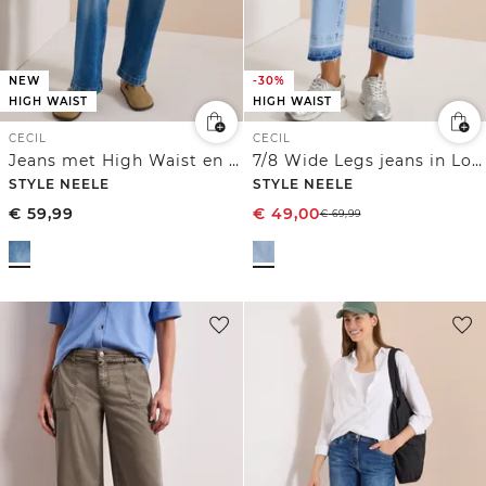
NEW
-30%
HIGH WAIST
HIGH WAIST
CECIL
CECIL
Jeans met High Waist en Wide Leg pijpen in een Loose Fit pasvorm
7/8 Wide Legs jeans in Loose Fit
STYLE NEELE
STYLE NEELE
€
59,99
€
49,00
€
69,99