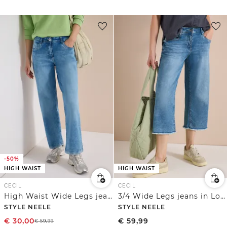
-50%
HIGH WAIST
HIGH WAIST
CECIL
CECIL
High Waist Wide Legs jeans in Loose Fit
3/4 Wide Legs jeans in Loose Fit
STYLE NEELE
STYLE NEELE
€
30,00
€
59,99
€
59,99