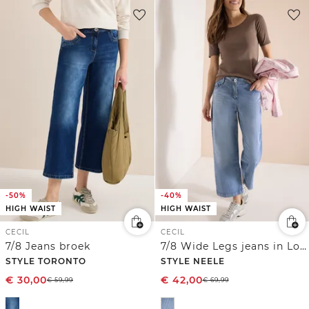
-50%
-40%
HIGH WAIST
HIGH WAIST
CECIL
CECIL
7/8 Jeans broek
7/8 Wide Legs jeans in Loose Fit
STYLE TORONTO
STYLE NEELE
€
30,00
€
42,00
€
59,99
€
69,99