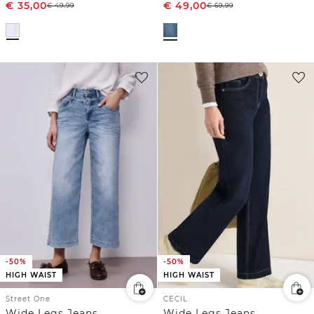
€
35,00
€
49,00
€
49,99
€
69,99
-50%
-50%
HIGH WAIST
HIGH WAIST
Street One
CECIL
Wide Legs Jeans
Wide Legs Jeans