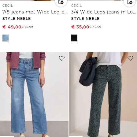
CECIL
CECIL
7/8-jeans met Wide Leg pijpen en riem
3/4 Wide Legs jeans in Loose Fit
STYLE NEELE
STYLE NEELE
€
49,00
€
35,00
€
69,99
€
49,99