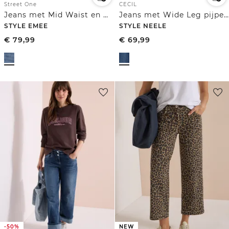
Street One
CECIL
Jeans met Mid Waist en Wide Leg pijpen in een Loose Fit pasvorm
Jeans met Wide Leg pijpen en omgeslagen boorden in luipaardprint
STYLE EMEE
STYLE NEELE
€
79,99
€
69,99
-50%
NEW