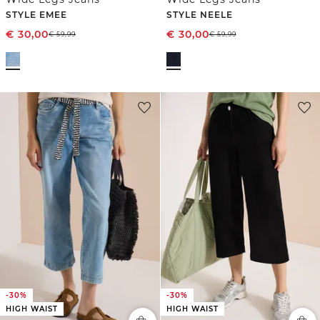
STYLE EMEE
STYLE NEELE
€
30,00
€
30,00
€
59,99
€
59,99
-30%
-30%
HIGH WAIST
HIGH WAIST