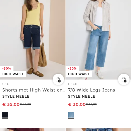
-30%
-50%
HIGH WAIST
HIGH WAIST
CECIL
CECIL
Shorts met High Waist en Wide Leg pijpen in een Loose Fit pasvorm
7/8 Wide Legs Jeans
STYLE NEELE
STYLE NEELE
€
35,00
€
30,00
€
49,99
€
59,99