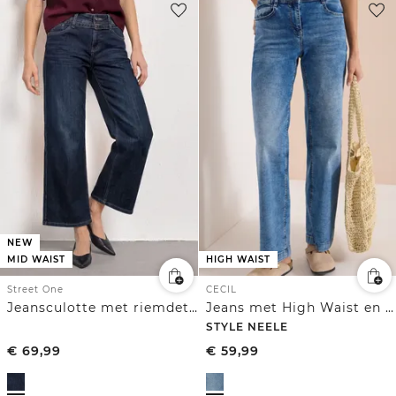
NEW
MID WAIST
HIGH WAIST
Street One
CECIL
Jeansculotte met riemdetail
Jeans met High Waist en Wide Leg pijpen in een Loose Fit pasvorm
STYLE NEELE
€
69,99
€
59,99