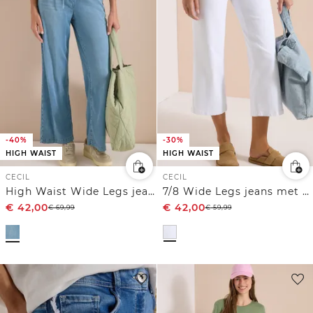
-40%
-30%
HIGH WAIST
HIGH WAIST
CECIL
CECIL
High Waist Wide Legs jeans in Loose Fit
7/8 Wide Legs jeans met opgestikte zakken
€
42,00
€
42,00
€
69,99
€
59,99