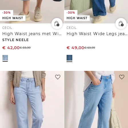
-30%
-30%
HIGH WAIST
HIGH WAIST
CECIL
CECIL
High Waist jeans met Wide Legs en strepen
High Waist Wide Legs jeans in Loose Fit
STYLE NEELE
€
42,00
€
49,00
€
59,99
€
69,99