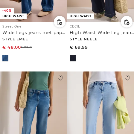
-40%
HIGH WAIST
HIGH WAIST
Street One
CECIL
Wide Legs jeans met paperbag tailleband
High Waist Wide Leg jeans in Loose Fit
STYLE EMEE
STYLE NEELE
€
48,00
€
69,99
€
79,99