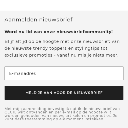
Aanmelden nieuwsbrief
Word nu lid van onze nieuwsbriefcommunity!
Blijf altijd op de hoogte met onze nieuwsbrief: van
de nieuwste trendy toppers en stylingtips tot
exclusieve promoties - vanaf nu mis je niets meer.
E-mailadres
MELD JE AAN VOOR DE NIEUWSBRIEF
Met mijn aanmelding bevestig ik dat ik de nieuwsbrief van
CECIL wilt ontvangen en per e-mail op de hoogte wilt
worden gehouden van nieuwe artikelen en promoties. Je
kunt deze toestemming op elk moment intrekken.