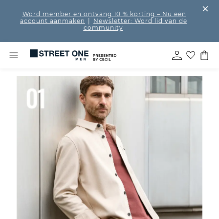
Word member en ontvang 10 % korting
– Nu een
account aanmaken
|
Newsletter: Word lid van de
community