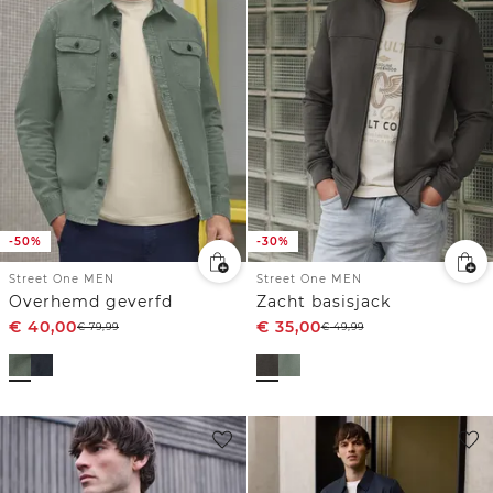
-50%
-30%
Street One MEN
Street One MEN
Overhemd geverfd
Zacht basisjack
€
40,00
€
35,00
€
79,99
€
49,99