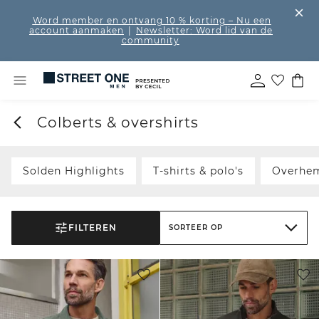
Word member en ontvang 10 % korting
– Nu een
account aanmaken
|
Newsletter: Word lid van de
community
Colberts & overshirts
Solden Highlights
T-shirts & polo's
Overhe
FILTEREN
SORTEER OP