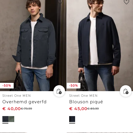
-50%
-50%
Street One MEN
Street One MEN
Overhemd geverfd
Blouson piqué
€
40,00
€
45,00
€
79,99
€
89,99