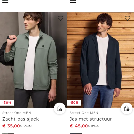
-30%
-50%
Street One MEN
Street One MEN
Zacht basisjack
Jas met structuur
€
35,00
€
45,00
€
49,99
€
89,99