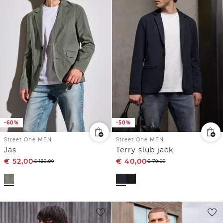
-60%
-50%
Street One MEN
Street One MEN
Jas
Terry slub jack
€
52,00
€
40,00
€
129,99
€
79,99