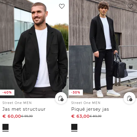
-40%
-30%
Street One MEN
Street One MEN
Jas met structuur
Piqué jersey jas
€
60,00
€
63,00
€
99,99
€
89,99