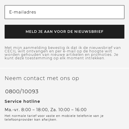
E-mailadres
MELD JE AAN VOOR DE NIEUWSBRIEF
Met mijn aanmelding bevestig ik dat ik de nieuwsbrief van
CECIL wilt ontvangen en per e-mail op de hoogte wilt
worden gehouden van nieuwe artikelen en promoties. Je
kunt deze toestemming op elk moment intrekken.
Neem contact met ons op
0800/10093
Service hotline
Ma.-vr. 8:00 – 18:00, Za. 10:00 – 16:00
Het normale tarief voor vaste en mobiele telefonie van je
telefoonprovider kan afwijken.