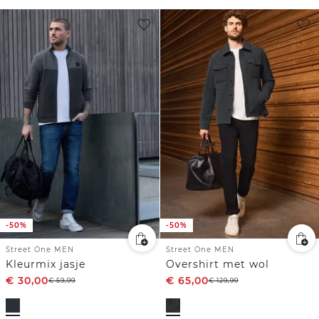
-50%
-50%
Street One MEN
Street One MEN
Kleurmix jasje
Overshirt met wol
€
30,00
€
65,00
€
59,99
€
129,99