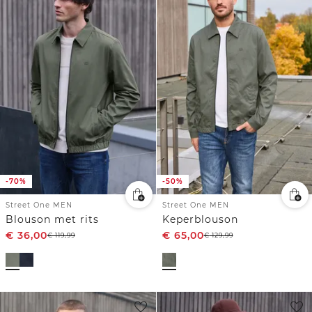
-70%
-50%
Street One MEN
Street One MEN
Blouson met rits
Keperblouson
€
36,00
€
65,00
€
119,99
€
129,99