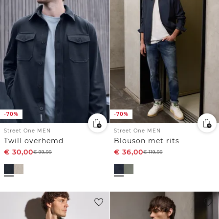
-70%
-70%
Street One MEN
Street One MEN
Twill overhemd
Blouson met rits
€
30,00
€
36,00
€
99,99
€
119,99