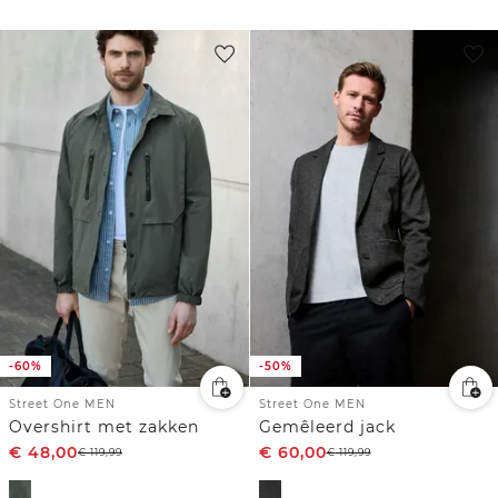
-60%
-50%
Street One MEN
Street One MEN
Overshirt met zakken
Gemêleerd jack
€
48,00
€
60,00
€
119,99
€
119,99