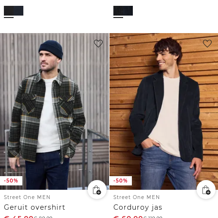
-50%
-50%
Street One MEN
Street One MEN
Geruit overshirt
Corduroy jas