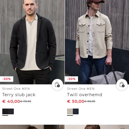
-50%
-50%
Street One MEN
Street One MEN
Terry slub jack
Twill overhemd
€
40,00
€
50,00
€
79,99
€
99,99