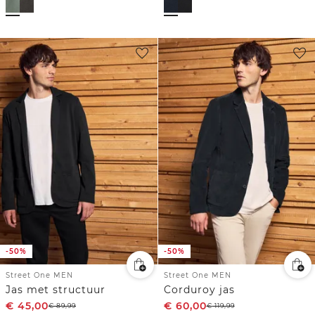
-50%
-50%
Street One MEN
Street One MEN
Jas met structuur
Corduroy jas
€
45,00
€
60,00
€
89,99
€
119,99