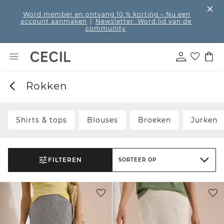
Word member en ontvang 10 % korting
– Nu een
account aanmaken
|
Newsletter: Word lid van de
community
Rokken
Shirts & tops
Blouses
Broeken
Jurken
FILTEREN
SORTEER OP