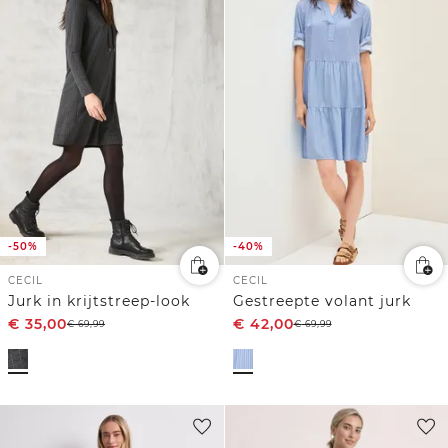
-50%
-40%
CECIL
CECIL
Jurk in krijtstreep-look
Gestreepte volant jurk
€
35,00
€
42,00
€
69,99
€
69,99