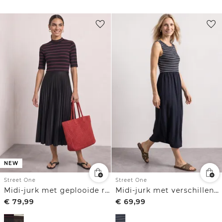
NEW
Street One
Street One
Midi-jurk met geplooide rok en strepen
Midi-jurk met verschillende texturen en knoopdetails
€
79,99
€
69,99