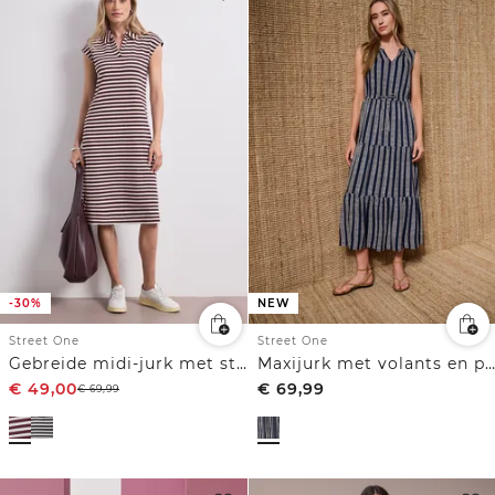
-30%
NEW
Street One
Street One
Gebreide midi-jurk met strepen
Maxijurk met volants en print
€
49,00
€
69,99
€
69,99