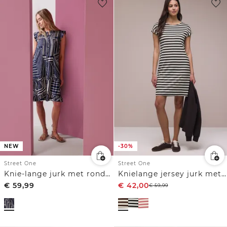
NEW
-30%
Street One
Street One
Knie-lange jurk met ronde hals en print
Knielange jersey jurk met strepen
€
59,99
€
42,00
€
59,99