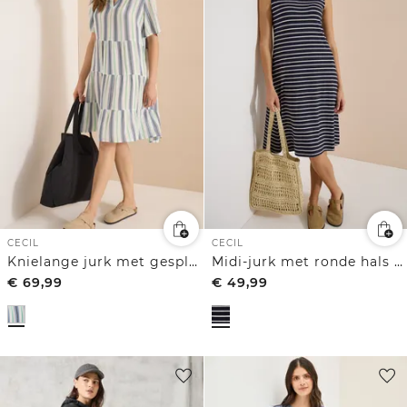
CECIL
CECIL
Knielange jurk met gespleten hals en strepen
Midi-jurk met ronde hals en strepen
€
69,99
€
49,99