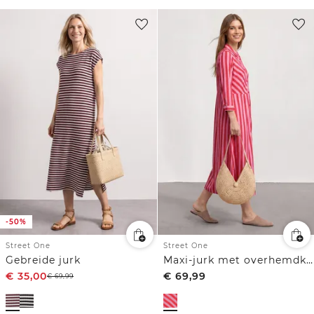
-50%
Street One
Street One
Gebreide jurk
Maxi-jurk met overhemdkraag en print
€
35,00
€
69,99
€
69,99