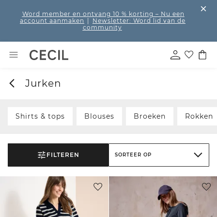
Word member en ontvang 10 % korting
– Nu een
account aanmaken
|
Newsletter: Word lid van de
community
Jurken
Shirts & tops
Blouses
Broeken
Rokken
FILTEREN
SORTEER OP