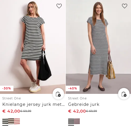
-30%
-40%
Street One
Street One
Knielange jersey jurk met strepen
Gebreide jurk
€
42,00
€
42,00
€
59,99
€
69,99