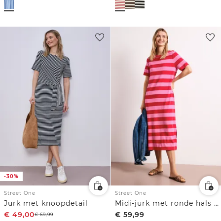
-30%
Street One
Street One
Jurk met knoopdetail
Midi-jurk met ronde hals en strepen
€
49,00
€
59,99
€
69,99