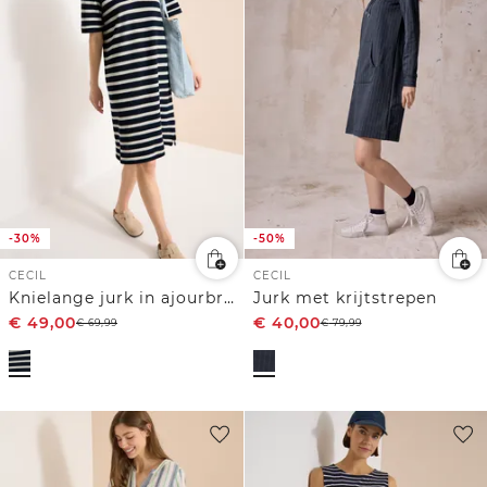
-30%
-50%
CECIL
CECIL
Knielange jurk in ajourbreisel
Jurk met krijtstrepen
€
49,00
€
40,00
€
69,99
€
79,99