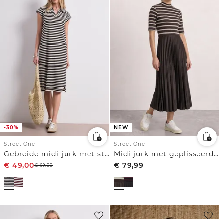
-30%
NEW
Street One
Street One
Gebreide midi-jurk met strepen
Midi-jurk met geplisseerde rok en strepen
€
49,00
€
79,99
€
69,99