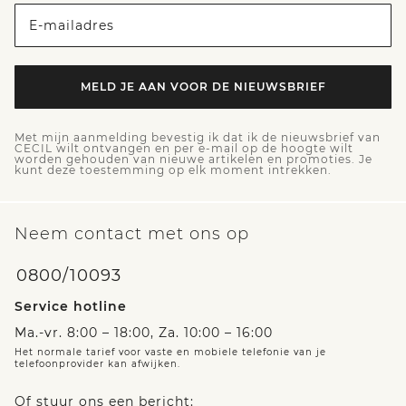
E-mailadres
MELD JE AAN VOOR DE NIEUWSBRIEF
Met mijn aanmelding bevestig ik dat ik de nieuwsbrief van
CECIL wilt ontvangen en per e-mail op de hoogte wilt
worden gehouden van nieuwe artikelen en promoties. Je
kunt deze toestemming op elk moment intrekken.
Neem contact met ons op
0800/10093
Service hotline
Ma.-vr. 8:00 – 18:00, Za. 10:00 – 16:00
Het normale tarief voor vaste en mobiele telefonie van je
telefoonprovider kan afwijken.
Of stuur ons een bericht: