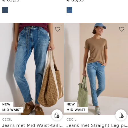
NEW
NEW
MID WAIST
MID WAIST
CECIL
CECIL
Jeans met Mid Waist-taille en Slim Leg-pijpen in casual pasvorm
Jeans met Straight Leg pijpen en luipaardprint-piping