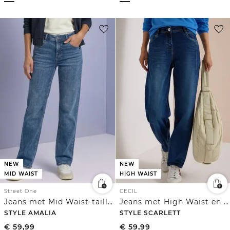
NEW
NEW
MID WAIST
HIGH WAIST
Street One
CECIL
Jeans met Mid Waist-taille en Straight Leg-pijpen in casual pasvorm
Jeans met High Waist en wijd uitlopende pijpen in een Loose Fit-pasvorm
STYLE AMALIA
STYLE SCARLETT
€
59,99
€
59,99