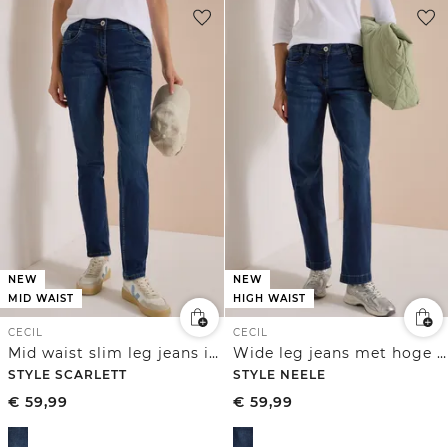
NEW
NEW
MID WAIST
HIGH WAIST
CECIL
CECIL
Mid waist slim leg jeans in een casual fit
Wide leg jeans met hoge taille en loose fit
STYLE SCARLETT
STYLE NEELE
€
59,99
€
59,99