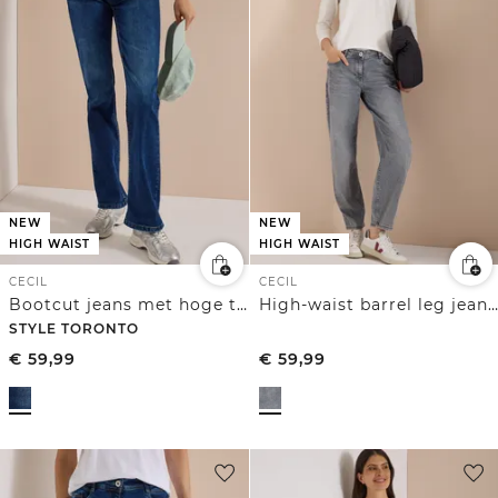
NEW
NEW
HIGH WAIST
HIGH WAIST
CECIL
CECIL
Bootcut jeans met hoge taille en slim fit
High-waist barrel leg jeans in een losse pasvorm
STYLE TORONTO
€
59,99
€
59,99