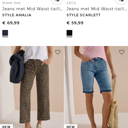
Street One
CECIL
Jeans met Mid Waist-taille en Straight Leg-pijpen in casual pasvorm
Jeans met Mid Waist-taille en Slim Leg-pijpen in casual pasvorm
STYLE AMALIA
STYLE SCARLETT
€
69,99
€
59,99
NEW
NEW