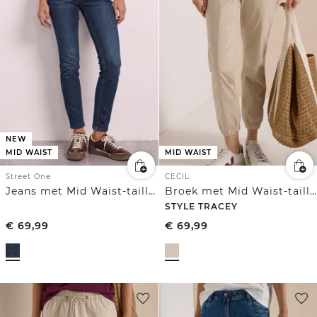
NEW
MID WAIST
MID WAIST
Street One
CECIL
Jeans met Mid Waist-taille en Slim Leg-pijpen, met decoratief detail
Broek met Mid Waist-taille en smalle pijpen in een Loose Fit-pasvorm
STYLE TRACEY
€
69,99
€
69,99