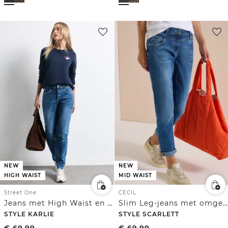
NEW
NEW
HIGH WAIST
MID WAIST
Street One
CECIL
Jeans met High Waist en wijd uitlopende pijpen in een Loose Fit-pasvorm
Slim Leg-jeans met omgeslagen pijpen en luipaardprintband
STYLE KARLIE
STYLE SCARLETT
€
69,99
€
69,99