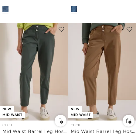
NEW
NEW
MID WAIST
MID WAIST
CECIL
CECIL
Mid Waist Barrel Leg Hose im Casual Fit
Mid Waist Barrel Leg Hose im Casual Fit