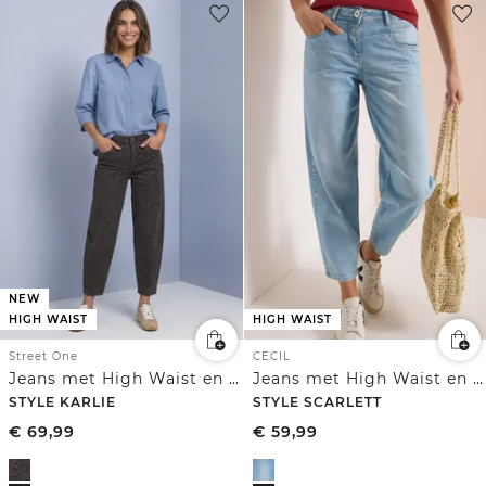
NEW
HIGH WAIST
HIGH WAIST
Street One
CECIL
Jeans met High Waist en wijd uitlopende pijpen in een Loose Fit-pasvorm
Jeans met High Waist en wijd uitlopende pijpen in een Loose Fit-pasvorm
STYLE KARLIE
STYLE SCARLETT
€
69,99
€
59,99