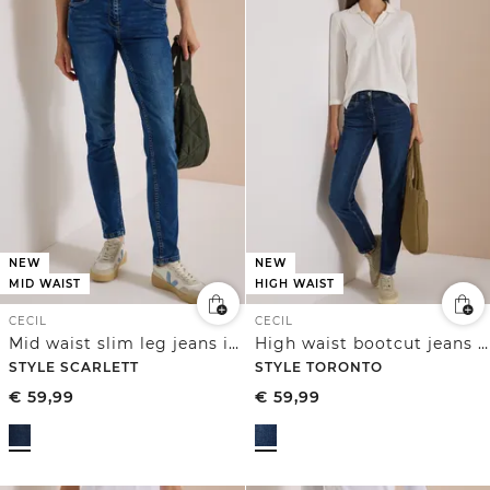
NEW
NEW
MID WAIST
HIGH WAIST
CECIL
CECIL
Mid waist slim leg jeans in een casual fit
High waist bootcut jeans in een slim fit
STYLE SCARLETT
STYLE TORONTO
€
59,99
€
59,99