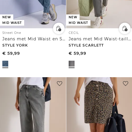
NEW
NEW
MID WAIST
MID WAIST
Street One
CECIL
Jeans met Mid Waist en Slim Leg in Slim Fit
Jeans met Mid Waist-taille en Slim Leg-pijpen in casual pasvorm
STYLE YORK
STYLE SCARLETT
€
59,99
€
59,99