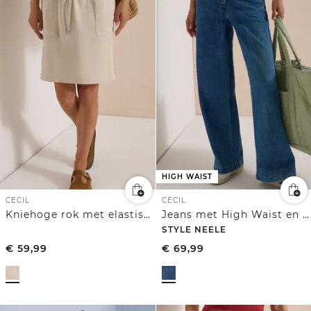
HIGH WAIST
CECIL
CECIL
Kniehoge rok met elastische tailleband
Jeans met High Waist en Flared pijpen in een Loose Fit pasvorm
STYLE NEELE
€
59,99
€
69,99