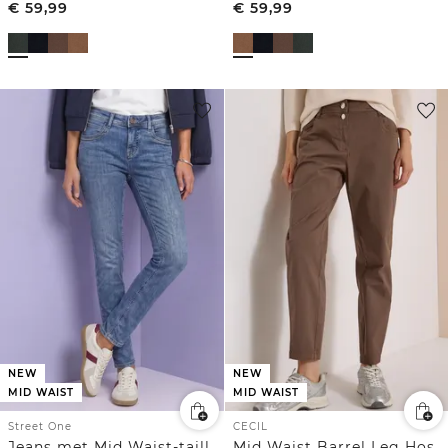
€
59,99
€
59,99
NEW
NEW
MID WAIST
MID WAIST
Street One
CECIL
Jeans met Mid Waist-taille en Slim Leg-pijpen in casual pasvorm
Mid Waist Barrel Leg Hose im Casual Fit