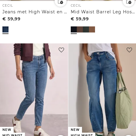
CECIL
CECIL
Jeans met High Waist en smalle pijpen in Slim Fit
Mid Waist Barrel Leg Hose im Casual Fit
€
59,99
€
59,99
NEW
NEW
MID WAIST
HIGH WAIST