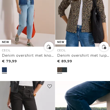
NEW
NEW
CECIL
CECIL
Denim overshirt met knoopsluiting
Denim overshirt met luipaardprint
€
79,99
€
89,99