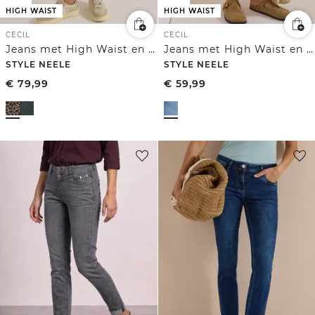
HIGH WAIST
HIGH WAIST
CECIL
CECIL
Jeans met High Waist en Wide Leg pijpen met luipaardprint
Jeans met High Waist en Wide Leg pijpen in een Loose Fit pasvorm
STYLE NEELE
STYLE NEELE
€
79,99
€
59,99