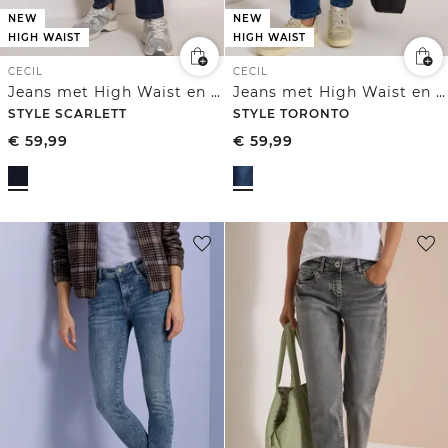
NEW
NEW
HIGH WAIST
HIGH WAIST
CECIL
CECIL
Jeans met High Waist en wijd uitlopende pijpen in een Loose Fit pasvorm
Jeans met High Waist en smalle pijpen in Slim Fit
STYLE SCARLETT
STYLE TORONTO
€
59,99
€
59,99