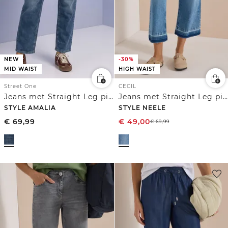
NEW
-30%
MID WAIST
HIGH WAIST
Street One
CECIL
Jeans met Straight Leg pijpen en knoopdetails
Jeans met Straight Leg pijpen en een rafelige zoom
STYLE AMALIA
STYLE NEELE
€
69,99
€
49,00
€
69,99