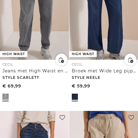
HIGH WAIST
HIGH WAIST
CECIL
CECIL
Jeans met High Waist en wijd uitlopende pijpen in een Loose Fit-pasvorm
Broek met Wide Leg pijpen in denimlook
STYLE SCARLETT
STYLE NEELE
€
69,99
€
59,99