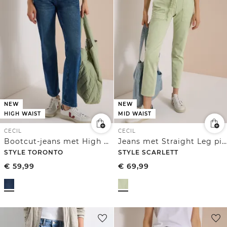
NEW
NEW
HIGH WAIST
MID WAIST
CECIL
CECIL
Bootcut-jeans met High Waist in Slim Fit
Jeans met Straight Leg pijpen en riemdetail
STYLE TORONTO
STYLE SCARLETT
€
59,99
€
69,99