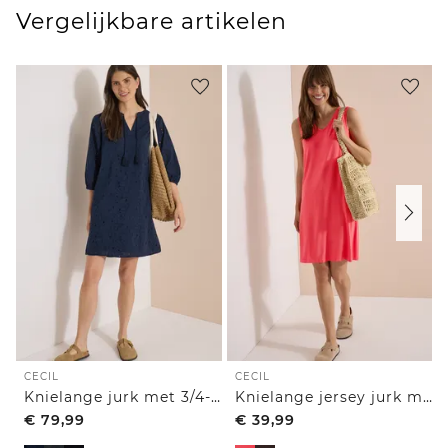
Vergelijkbare artikelen
CECIL
CECIL
Knielange jurk met 3/4-mouwen en borduursel
Knielange jersey jurk met V-hals
€
79,99
€
39,99