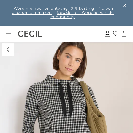
Word member en ontvang 10 % korting
– Nu een
account aanmaken
|
Newsletter: Word lid van de
community