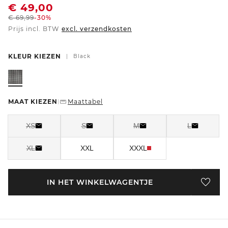
€
49,00
€
69,99
-30%
Prijs incl. BTW
excl. verzendkosten
KLEUR KIEZEN
|
Black
MAAT KIEZEN
Maattabel
|
XS
S
M
L
XL
XXL
XXXL
IN HET WINKELWAGENTJE