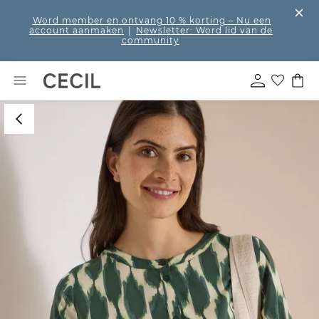
Word member en ontvang 10 % korting
– Nu een
account aanmaken
|
Newsletter: Word lid van de
community