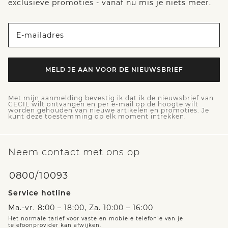
exclusieve promoties - vanaf nu mis je niets meer.
E-mailadres
MELD JE AAN VOOR DE NIEUWSBRIEF
Met mijn aanmelding bevestig ik dat ik de nieuwsbrief van
CECIL wilt ontvangen en per e-mail op de hoogte wilt
worden gehouden van nieuwe artikelen en promoties. Je
kunt deze toestemming op elk moment intrekken.
Neem contact met ons op
0800/10093
Service hotline
Ma.-vr. 8:00 – 18:00, Za. 10:00 – 16:00
Het normale tarief voor vaste en mobiele telefonie van je
telefoonprovider kan afwijken.