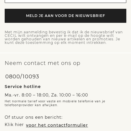
MELD JE AAN VOOR DE NIEUWSBRIEF
Met mijn aanmelding bevestig ik dat ik de nieuwsbrief van
CECIL wilt ontvangen en per e-mail op de hoogte wilt
worden gehouden van nieuwe artikelen en promoties. Je
kunt deze toestemming op elk moment intrekken.
Neem contact met ons op
0800/10093
Service hotline
Ma.-vr. 8:00 – 18:00, Za. 10:00 – 16:00
Het normale tarief voor vaste en mobiele telefonie van je
telefoonprovider kan afwijken.
Of stuur ons een bericht:
Klik hier
voor het contactformulier