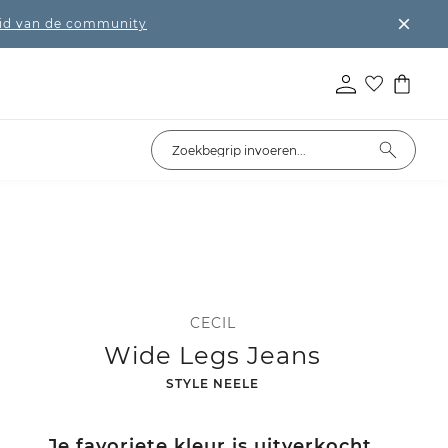
lid van de community
CECIL
Wide Legs Jeans
-
STYLE NEELE
Je favoriete kleur is uitverkocht.