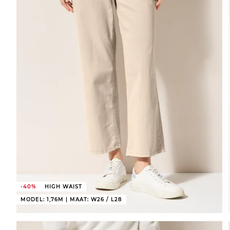
-40%
HIGH WAIST
MODEL: 1,76M | MAAT: W26 / L28