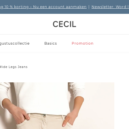
 10 % korting
– Nu een account aanmaken
|
Newsletter: Word 
gustuscollectie
Basics
Promotion
Wide Legs Jeans