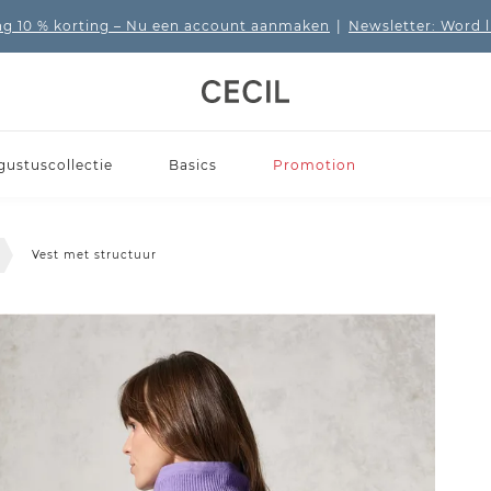
 10 % korting
– Nu een account aanmaken
|
Newsletter: Word 
gustuscollectie
Basics
Promotion
Vest met structuur