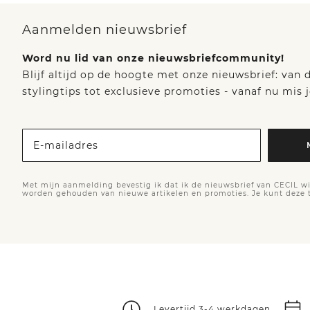
Aanmelden nieuwsbrief
Word nu lid van onze nieuwsbriefcommunity!
Blijf altijd op de hoogte met onze nieuwsbrief: van
stylingtips tot exclusieve promoties - vanaf nu mis j
E-mailadres
Met mijn aanmelding bevestig ik dat ik de nieuwsbrief van CECIL wi
worden gehouden van nieuwe artikelen en promoties. Je kunt deze
Levertijd 3-4 werkdagen