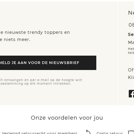
N
0
 de nieuwste trendy toppers en
Se
e niets meer.
Ma
Het
tel
MELD JE AAN VOOR DE NIEUWSBRIEF
Of
Kl
lt ontvangen en per e-mail op de hoogte wilt
 toestemming op elk moment intrekken.
Onze voordelen voor jou
Verlengd retourrecht voor members
Gratis retour