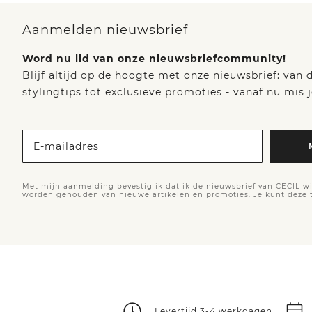
Aanmelden nieuwsbrief
Word nu lid van onze nieuwsbriefcommunity!
Blijf altijd op de hoogte met onze nieuwsbrief: van
stylingtips tot exclusieve promoties - vanaf nu mis j
E-mailadres
Met mijn aanmelding bevestig ik dat ik de nieuwsbrief van CECIL wi
worden gehouden van nieuwe artikelen en promoties. Je kunt deze
Levertijd 3-4 werkdagen