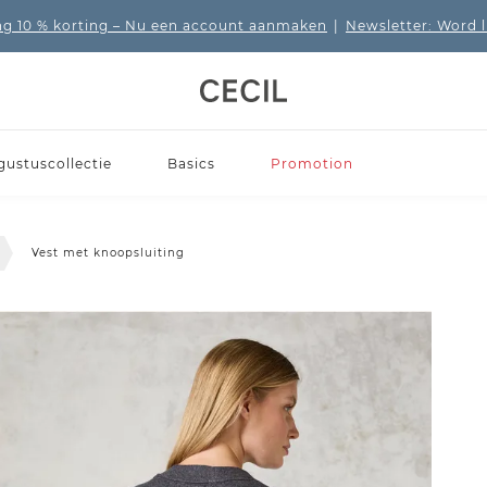
 10 % korting
– Nu een account aanmaken
|
Newsletter: Word 
gustuscollectie
Basics
Promotion
Vest met knoopsluiting