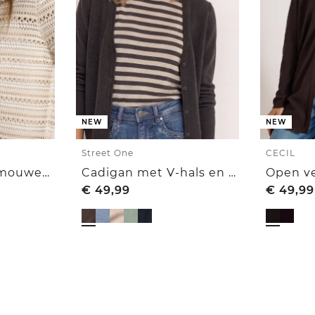
NEW
NEW
Street One
CECIL
Vest met korte mouwen en polokraag
Cadigan met V-hals en knoopsluiting
€
49,99
€
49,99