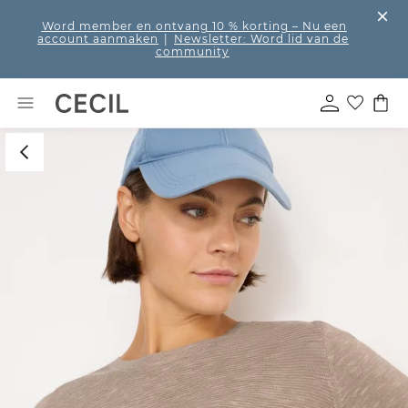
Word member en ontvang 10 % korting
– Nu een
account aanmaken
|
Newsletter: Word lid van de
community