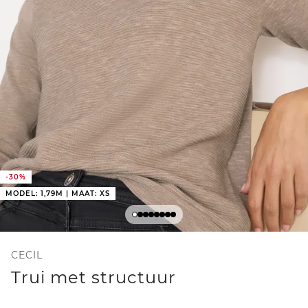
-30%
MODEL: 1,79M | MAAT: XS
CECIL
Trui met structuur