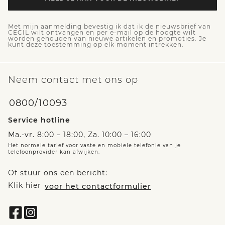
Met mijn aanmelding bevestig ik dat ik de nieuwsbrief van
CECIL wilt ontvangen en per e-mail op de hoogte wilt
worden gehouden van nieuwe artikelen en promoties. Je
kunt deze toestemming op elk moment intrekken.
Neem contact met ons op
0800/10093
Service hotline
Ma.-vr. 8:00 – 18:00, Za. 10:00 – 16:00
Het normale tarief voor vaste en mobiele telefonie van je
telefoonprovider kan afwijken.
Of stuur ons een bericht:
Klik hier
voor het contactformulier