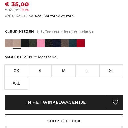
€
35,00
€
49,99
-30%
Prijs incl. BTW
excl. verzendkosten
KLEUR KIEZEN
|
toffee cream heather melange
MAAT KIEZEN
Maattabel
|
XS
S
M
L
XL
XXL
IN HET WINKELWAGENTJE
SHOP THE LOOK