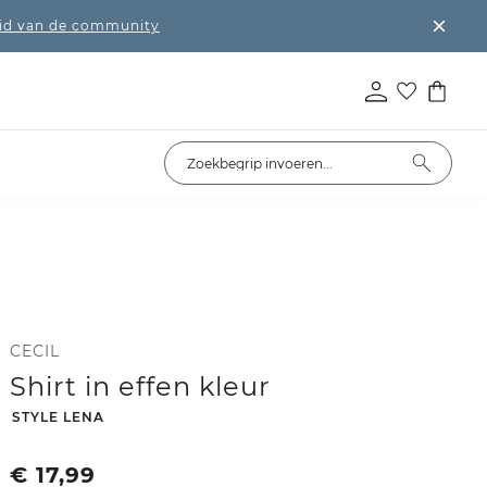
lid van de community
CECIL
Shirt in effen kleur
-
STYLE LENA
€
17,99