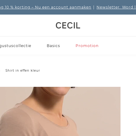
 10 % korting
– Nu een account aanmaken
|
Newsletter: Word 
gustuscollectie
Basics
Promotion
Shirt in effen kleur