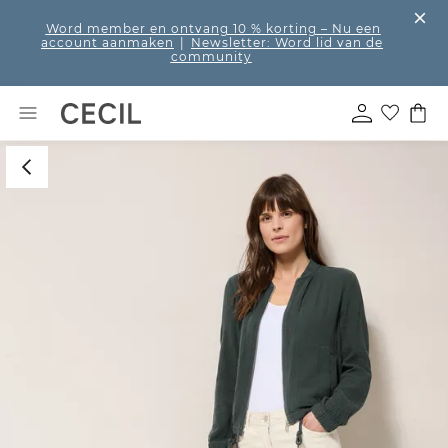
Word member en ontvang 10 % korting
– Nu een
account aanmaken
|
Newsletter: Word lid van de
community