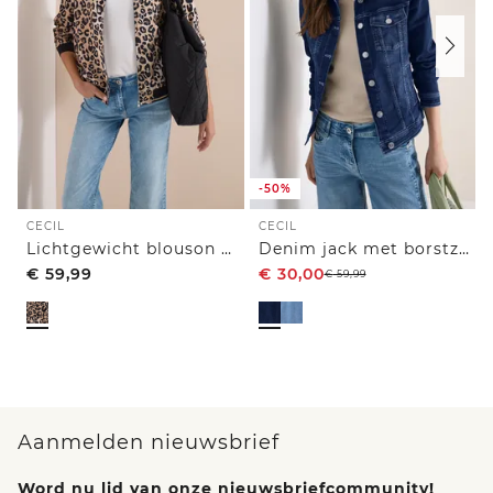
-50%
CECIL
CECIL
Lichtgewicht blouson met rits en leoprint
Denim jack met borstzakken en knopen
€
59,99
€
30,00
€
59,99
Aanmelden nieuwsbrief
Word nu lid van onze nieuwsbriefcommunity!