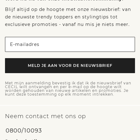
Blijf altijd op de hoogte met onze nieuwsbrief: van
de nieuwste trendy toppers en stylingtips tot
exclusieve promoties - vanaf nu mis je niets meer.
E-mailadres
MELD JE AAN VOOR DE NIEUWSBRIEF
Met mijn aanmelding bevestig ik dat ik de nieuwsbrief van
CECIL wilt ontvangen en per e-mail op de hoogte wilt
worden gehouden van nieuwe artikelen en promoties. Je
kunt deze toestemming op elk moment intrekken.
Neem contact met ons op
0800/10093