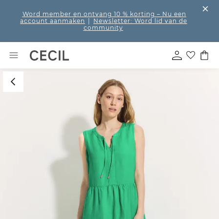
Word member en ontvang 10 % korting
– Nu een
account aanmaken
|
Newsletter: Word lid van de
community