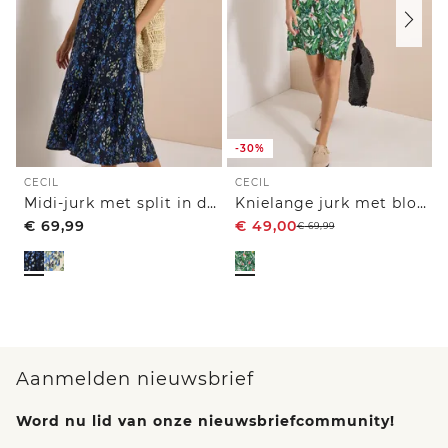
-30%
CECIL
CECIL
Midi-jurk met split in de hals en print
Knielange jurk met bloemenpatroon
€
69,99
€
49,00
€
69,99
Aanmelden nieuwsbrief
Word nu lid van onze nieuwsbriefcommunity!