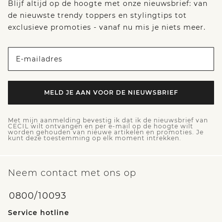
Blijf altijd op de hoogte met onze nieuwsbrief: van
de nieuwste trendy toppers en stylingtips tot
exclusieve promoties - vanaf nu mis je niets meer.
E-mailadres
MELD JE AAN VOOR DE NIEUWSBRIEF
Met mijn aanmelding bevestig ik dat ik de nieuwsbrief van
CECIL wilt ontvangen en per e-mail op de hoogte wilt
worden gehouden van nieuwe artikelen en promoties. Je
kunt deze toestemming op elk moment intrekken.
Neem contact met ons op
0800/10093
Service hotline