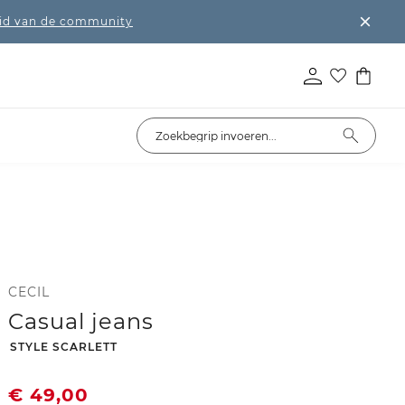
lid van de community
CECIL
Casual jeans
-
STYLE SCARLETT
€
49,00