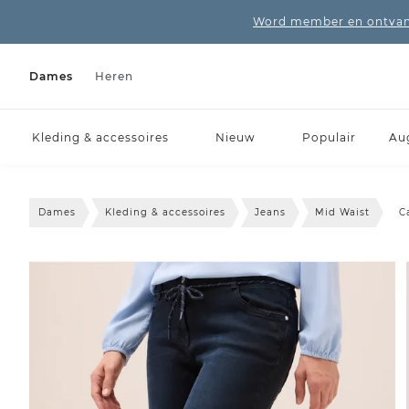
Word member en ontvang
Dames
Heren
Kleding & accessoires
Nieuw
Populair
Au
Dames
Kleding & accessoires
Jeans
Mid Waist
C