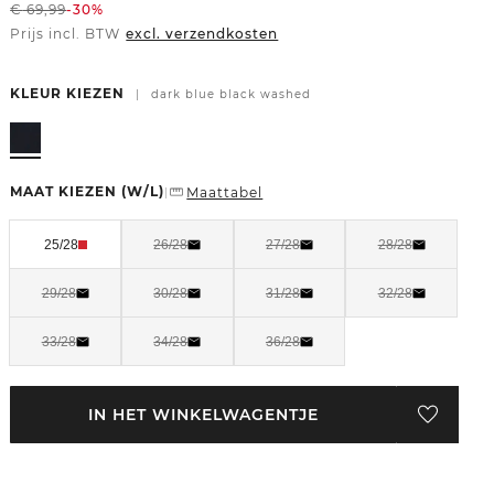
€
69,99
-30%
Prijs incl. BTW
excl. verzendkosten
KLEUR KIEZEN
|
dark blue black washed
MAAT KIEZEN
(W/L)
Maattabel
|
25/28
26/28
27/28
28/28
29/28
30/28
31/28
32/28
33/28
34/28
36/28
IN HET WINKELWAGENTJE