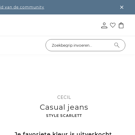
lid van de community
CECIL
Casual jeans
-
STYLE SCARLETT
Je favoriete kleur is uitverkocht.