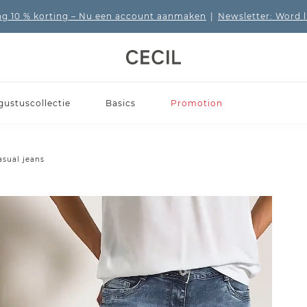
 10 % korting
– Nu een account aanmaken
|
Newsletter: Word 
gustuscollectie
Basics
Promotion
asual jeans