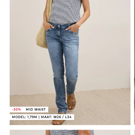
-30%
MID WAIST
MODEL: 1,79M | MAAT: W26 / L34