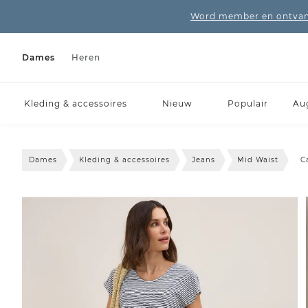
Word member en ontvang
Dames
Heren
Kleding & accessoires
Nieuw
Populair
Au
Dames
Kleding & accessoires
Jeans
Mid Waist
C