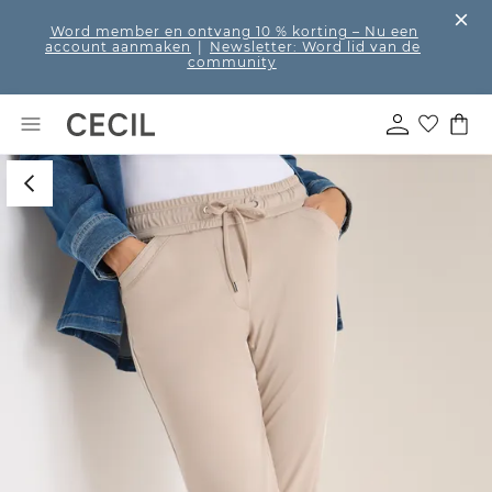
Word member en ontvang 10 % korting
– Nu een
account aanmaken
|
Newsletter: Word lid van de
community