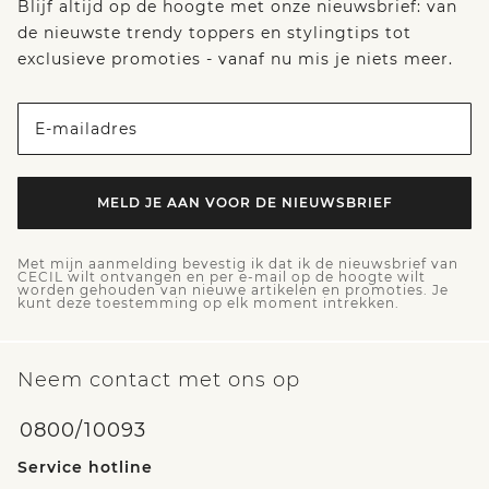
Blijf altijd op de hoogte met onze nieuwsbrief: van
de nieuwste trendy toppers en stylingtips tot
exclusieve promoties - vanaf nu mis je niets meer.
E-mailadres
MELD JE AAN VOOR DE NIEUWSBRIEF
Met mijn aanmelding bevestig ik dat ik de nieuwsbrief van
CECIL wilt ontvangen en per e-mail op de hoogte wilt
worden gehouden van nieuwe artikelen en promoties. Je
kunt deze toestemming op elk moment intrekken.
Neem contact met ons op
0800/10093
Service hotline