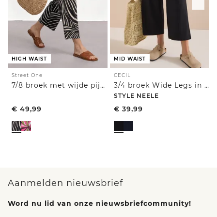
HIGH WAIST
MID WAIST
Street One
CECIL
7/8 broek met wijde pijpen in Loose Fit
3/4 broek Wide Legs in casual pasvorm
STYLE NEELE
€
49,99
€
39,99
Aanmelden nieuwsbrief
Word nu lid van onze nieuwsbriefcommunity!