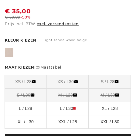
€
35,00
€
69,99
-50%
Prijs incl. BTW
excl. verzendkosten
KLEUR KIEZEN
|
light sandalwood beige
MAAT KIEZEN
Maattabel
|
XS / L28
XS / L30
S / L28
S / L30
M / L28
M / L30
L / L28
L / L30
XL / L28
XL / L30
XXL / L28
XXL / L30