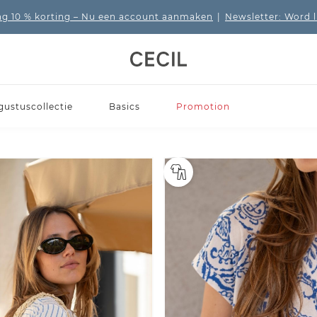
 10 % korting
– Nu een account aanmaken
|
Newsletter: Word 
gustuscollectie
Basics
Promotion