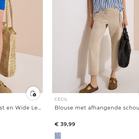
CECIL
Shorts met High Waist en Wide Leg pijpen in een Loose Fit pasvorm
€
39,99