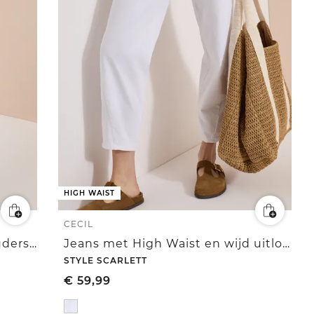
HIGH WAIST
CECIL
Blouse met afhangende schouders en strepen
Jeans met High Waist en wijd uitlopende pijpen in een Loose Fit-pasvorm
STYLE SCARLETT
€
59,99