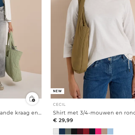
NEW
CECIL
Licht jasje met opstaande kraag en ritssluiting
€
29,99