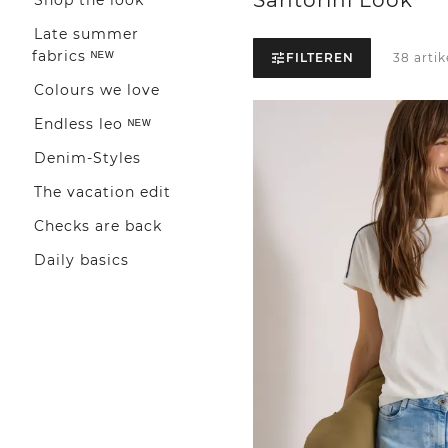
Late summer
fabrics ᴺᴱᵂ
FILTEREN
38 arti
Colours we love
Endless leo ᴺᴱᵂ
Denim-Styles
The vacation edit
Checks are back
Daily basics