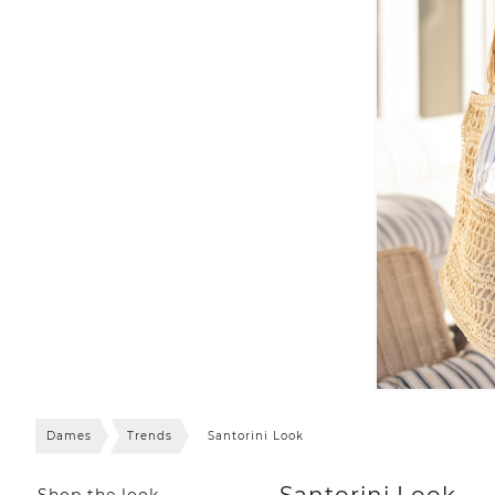
Dames
Trends
Santorini Look
Santorini Look
Shop the look