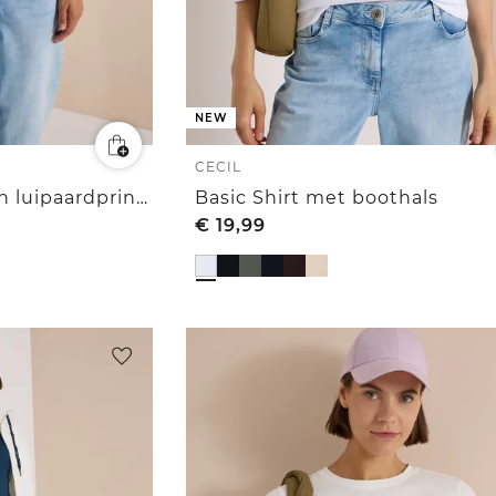
NEW
CECIL
Shirt met boothals en luipaardprint-bies
Basic Shirt met boothals
€
19,99