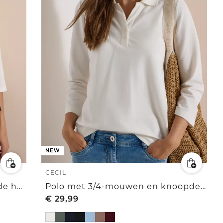
NEW
CECIL
Shirt met 3/4-mouwen en ronde hals in effen kleur
Polo met 3/4-mouwen en knoopdetail
€
29,99