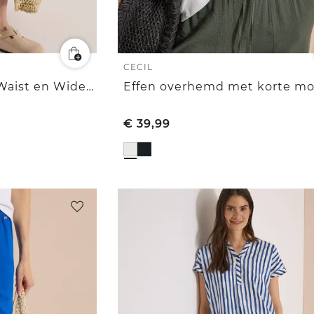
CECIL
7/8-broek met High Waist en Wide Leg pijpen in een Loose Fit pasvorm
Effen overhemd met korte m
€
39,99