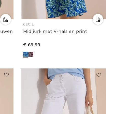
CECIL
ouwen
Midijurk met V-hals en print
€
69,99