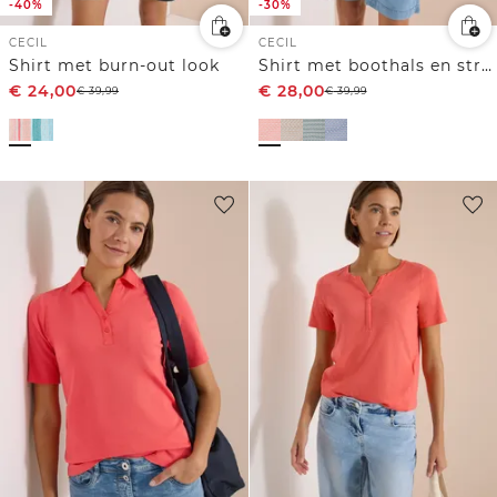
-40%
-30%
CECIL
CECIL
Shirt met burn-out look
Shirt met boothals en strepen
€
24,00
€
28,00
€
39,99
€
39,99