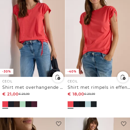
-30%
-40%
CECIL
CECIL
Shirt met overhangende schouders en uitgesneden details
Shirt met rimpels in effen kleur
€
21,00
€
18,00
€
29,99
€
29,99