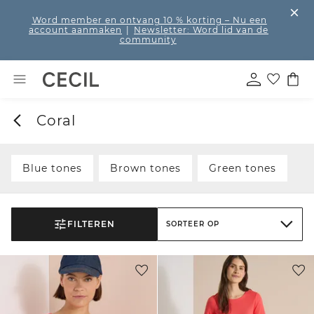
Word member en ontvang 10 % korting
– Nu een
account aanmaken
|
Newsletter: Word lid van de
community
Coral
Blue tones
Brown tones
Green tones
FILTEREN
SORTEER OP