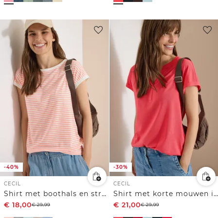
-40%
-30%
CECIL
CECIL
Shirt met boothals en strepen
Shirt met korte mouwen in tuniekstijl
€
18,00
€
21,00
€
29,99
€
29,99