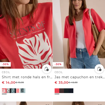
-30%
-30%
CECIL
CECIL
Shirt met ronde hals en frontprint
Jas met capuchon en trekkoorden aan de zijkant
€
14,00
€
35,00
€
19,99
€
49,99