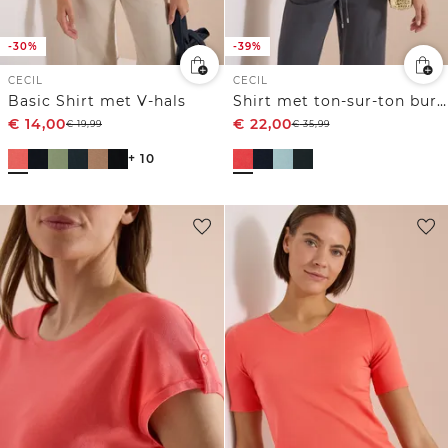
-30%
-39%
CECIL
CECIL
Basic Shirt met V-hals
Shirt met ton-sur-ton burn-outpatroon
€
14,00
€
22,00
€
19,99
€
35,99
+ 10