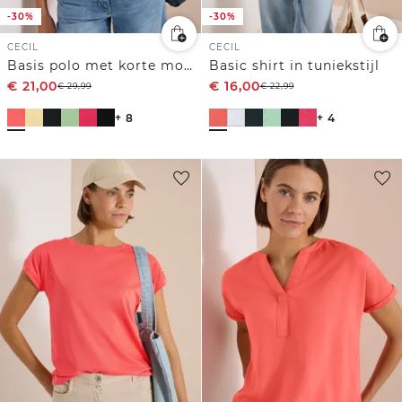
-30%
-30%
CECIL
CECIL
Basis polo met korte mouwen
Basic shirt in tuniekstijl
€
21,00
€
16,00
€
29,99
€
22,99
+ 8
+ 4