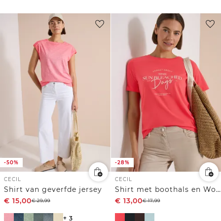
-50%
-28%
CECIL
CECIL
Shirt van geverfde jersey
Shirt met boothals en Wording Artwork
€
15,00
€
13,00
€
29,99
€
17,99
+ 3