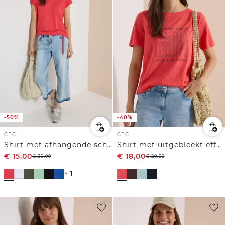
-50%
-40%
CECIL
CECIL
Shirt met afhangende schouders en uitgesneden detail
Shirt met uitgebleekt effect
€
15,00
€
18,00
€
29,99
€
29,99
+ 1