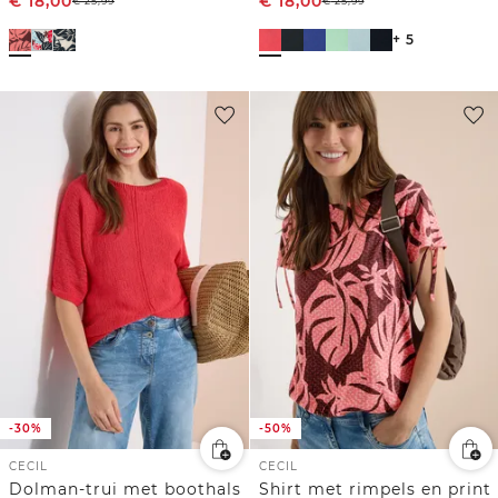
€
18,00
€
18,00
€
25,99
€
25,99
+ 5
-30%
-50%
CECIL
CECIL
Dolman-trui met boothals
Shirt met rimpels en print