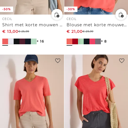
-50%
-30%
CECIL
CECIL
Shirt met korte mouwen en rimpels
Blouse met korte mouwen en gespleten hals
€
13,00
€
21,00
€
25,99
€
29,99
+ 16
+ 8