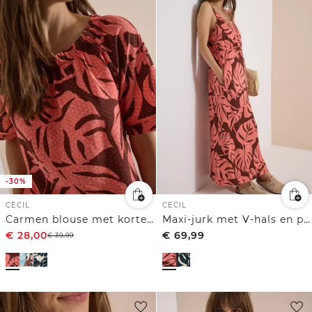
-30%
CECIL
CECIL
Carmen blouse met korte mouwen en bladprint
Maxi-jurk met V-hals en print
€
28,00
€
69,99
€
39,99