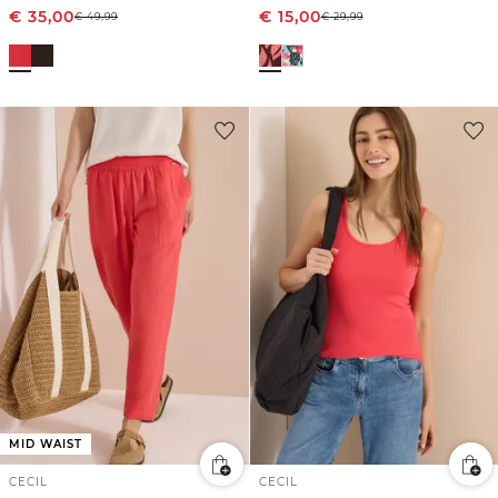
€
35,00
€
15,00
€
49,99
€
29,99
MID WAIST
CECIL
CECIL