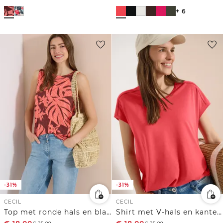
+ 6
-31%
-31%
CECIL
CECIL
Top met ronde hals en bladprint
Shirt met V-hals en kanten detail