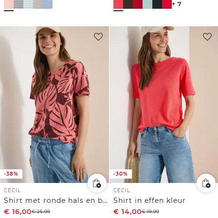
+ 7
-38%
-30%
CECIL
CECIL
Shirt met ronde hals en bladprint
Shirt in effen kleur
€
16,00
€
14,00
€
25,99
€
19,99