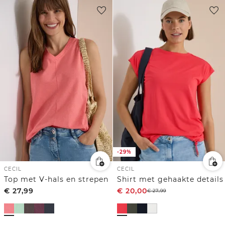
-29%
CECIL
CECIL
Top met V-hals en strepen
Shirt met gehaakte details
€
27,99
€
20,00
€
27,99