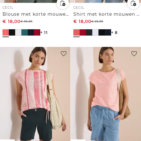
CECIL
CECIL
Blouse met korte mouwen en structuurmix
Shirt met korte mouwen en V-hals in effen kleur
€
18,00
€
18,00
€
35,99
€
25,99
+ 11
+ 8