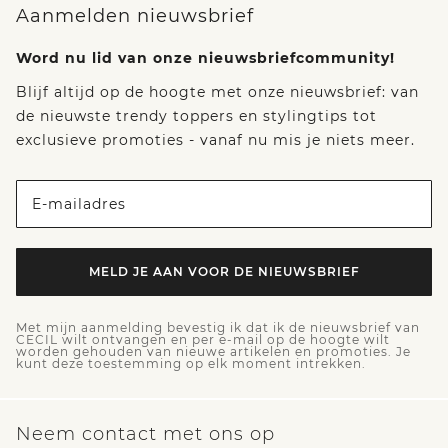
Aanmelden nieuwsbrief
Word nu lid van onze nieuwsbriefcommunity!
Blijf altijd op de hoogte met onze nieuwsbrief: van
de nieuwste trendy toppers en stylingtips tot
exclusieve promoties - vanaf nu mis je niets meer.
E-mailadres
MELD JE AAN VOOR DE NIEUWSBRIEF
Met mijn aanmelding bevestig ik dat ik de nieuwsbrief van
CECIL wilt ontvangen en per e-mail op de hoogte wilt
worden gehouden van nieuwe artikelen en promoties. Je
kunt deze toestemming op elk moment intrekken.
Neem contact met ons op