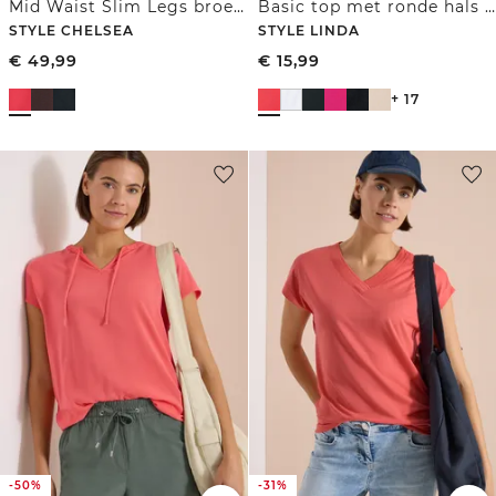
Mid Waist Slim Legs broek in Loose Fit
Basic top met ronde hals gemaakt van katoen
STYLE CHELSEA
STYLE LINDA
€
49,99
€
15,99
+ 17
-50%
-31%