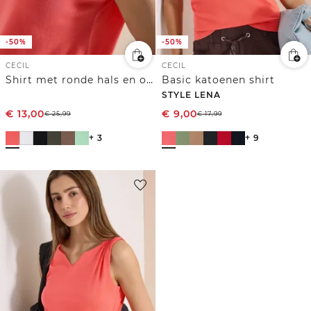
-50%
-50%
CECIL
CECIL
Shirt met ronde hals en omslagdetail
Basic katoenen shirt
STYLE LENA
€
13,00
€
9,00
€
25,99
€
17,99
+ 3
+ 9