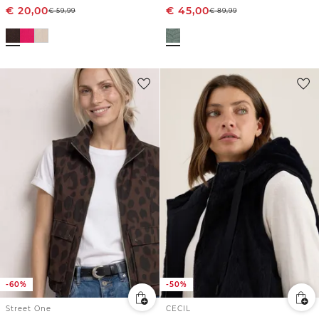
€
20,00
€
45,00
€
59,99
€
89,99
-60%
-50%
Street One
CECIL