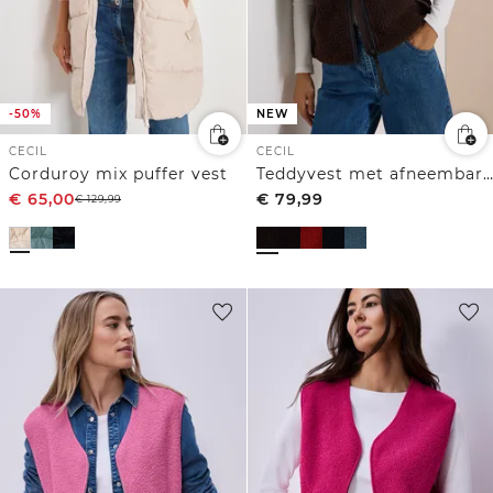
-50%
NEW
CECIL
CECIL
Corduroy mix puffer vest
Teddyvest met afneembare capuchon
€
65,00
€
79,99
€
129,99