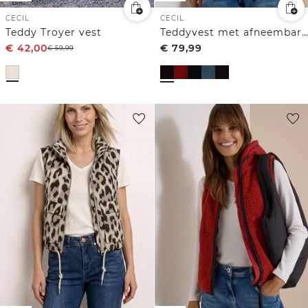
CECIL
CECIL
Teddy Troyer vest
Teddyvest met afneembare capuchon
€
42,00
€
79,99
€
59,99