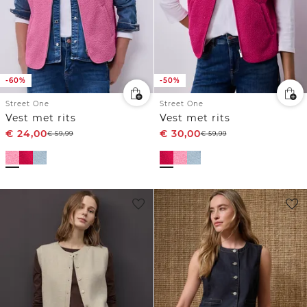
-60%
-50%
Street One
Street One
Vest met rits
Vest met rits
€
24,00
€
30,00
€
59,99
€
59,99