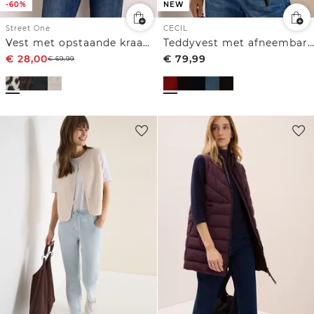
-60%
NEW
Street One
CECIL
Vest met opstaande kraag en leopatroon
Teddyvest met afneembare capuchon
€
28,00
€
79,99
€
69,99