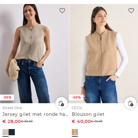
-30%
-50%
Street One
CECIL
Jersey gilet met ronde hals
Blouson gilet
€
28,00
€
40,00
€
39,99
€
79,99