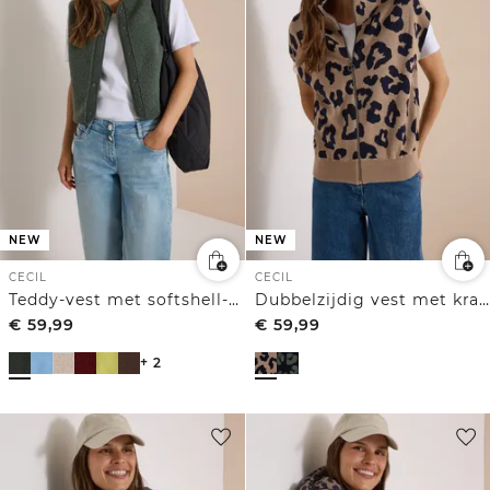
NEW
NEW
CECIL
CECIL
Teddy-vest met softshell-details
Dubbelzijdig vest met kraag en ritssluiting
€
59,99
€
59,99
+ 2