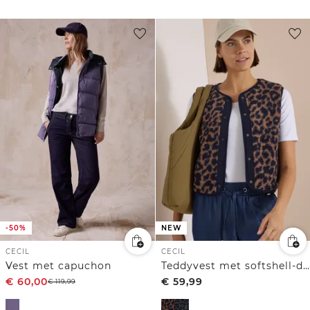
-50%
NEW
CECIL
CECIL
Vest met capuchon
Teddyvest met softshell-details en luipaardprint
€
60,00
€
59,99
€
119,99