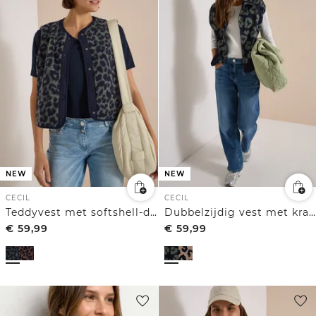
NEW
NEW
CECIL
CECIL
Teddyvest met softshell-details en luipaardprint
Dubbelzijdig vest met kraag en ritssluiting
€
59,99
€
59,99