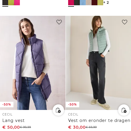
+ 2
-50%
-50%
CECIL
CECIL
Lang vest
Vest om eronder te dragen
€
50,00
€
30,00
€
99,99
€
59,99