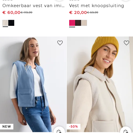
Omkeerbaar vest van imitatiebont
Vest met knoopsluiting
€
60,00
€
20,00
€
119,99
€
59,99
NEW
-50%