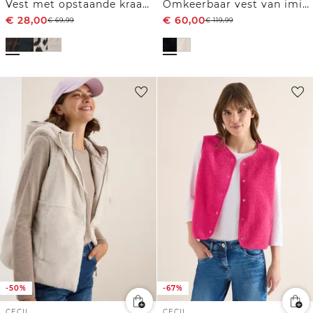
Vest met opstaande kraag en leopatroon
Omkeerbaar vest van imitatiebont
€
28,00
€
60,00
€
69,99
€
119,99
-50%
-67%
CECIL
CECIL