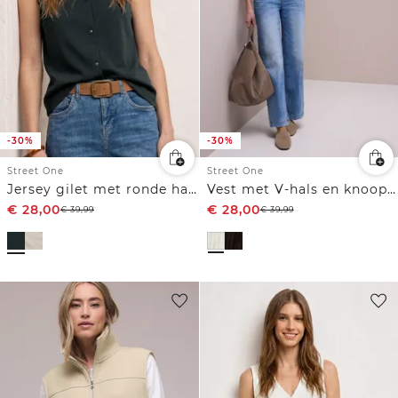
-30%
-30%
Street One
Street One
Jersey gilet met ronde hals
Vest met V-hals en knoopsluiting
€
28,00
€
28,00
€
39,99
€
39,99