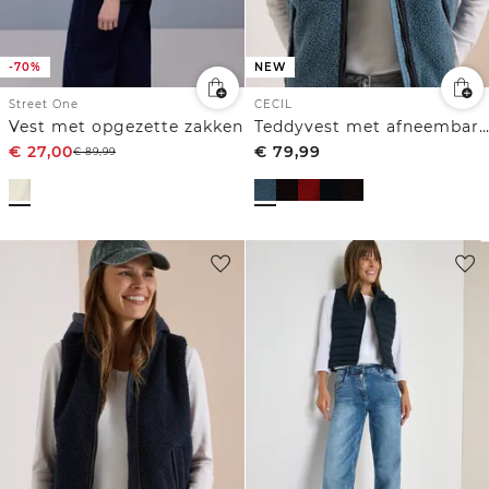
-70%
NEW
Street One
CECIL
Vest met opgezette zakken
Teddyvest met afneembare capuchon
€
27,00
€
79,99
€
89,99