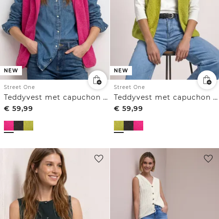
NEW
NEW
Street One
Street One
Teddyvest met capuchon en rits
Teddyvest met capuchon en rits
€
59,99
€
59,99