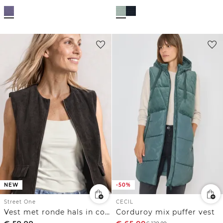
NEW
-50%
Street One
CECIL
Vest met ronde hals in corduroy-look
Corduroy mix puffer vest