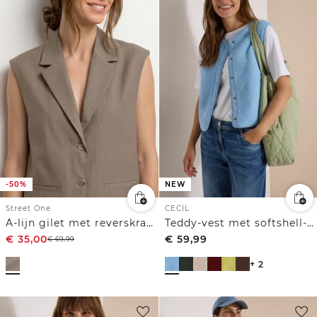
-50%
NEW
Street One
CECIL
A-lijn gilet met reverskraag
Teddy-vest met softshell-details
€
35,00
€
59,99
€
69,99
+ 2