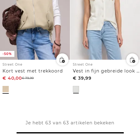
-50%
Street One
Street One
Kort vest met trekkoord
Vest in fijn gebreide look met V-hals
€
40,00
€
39,99
€
79,99
Je hebt 63 van 63 artikelen bekeken