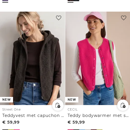
NEW
NEW
Street One
CECIL
Teddyvest met capuchon en rits
Teddy bodywarmer met softshelldetails
€
59,99
€
59,99