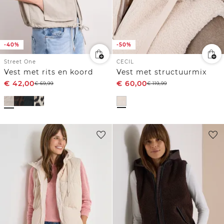
-40%
-50%
Street One
CECIL
Vest met rits en koord
Vest met structuurmix
€
42,00
€
60,00
€
69,99
€
119,99