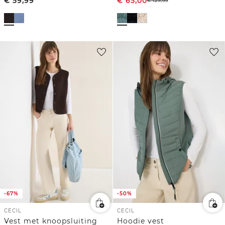
€
59,99
€
65,00
€
129,99
-67%
-50%
CECIL
CECIL
Vest met knoopsluiting
Hoodie vest