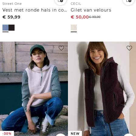
Street One
CECIL
Vest met ronde hals in corduroy-look
Gilet van velours
€
59,99
€
50,00
€
99,99
-30%
NEW