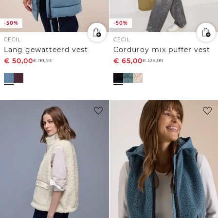
-50%
-50%
CECIL
CECIL
Lang gewatteerd vest
Corduroy mix puffer vest
€
50,00
€
65,00
€
99,99
€
129,99