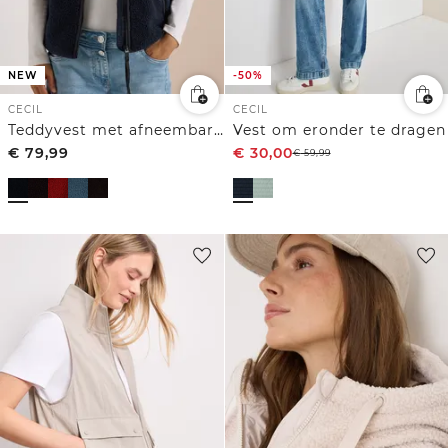
NEW
-50%
CECIL
CECIL
Teddyvest met afneembare capuchon
Vest om eronder te dragen
€
79,99
€
30,00
€
59,99