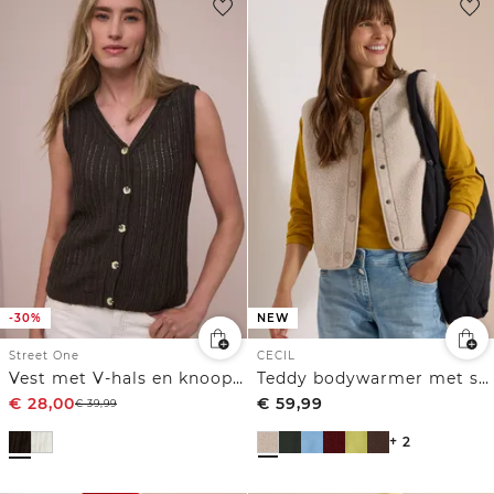
-30%
NEW
Street One
CECIL
Vest met V-hals en knoopsluiting
Teddy bodywarmer met softshelldetails
€
28,00
€
59,99
€
39,99
+ 2