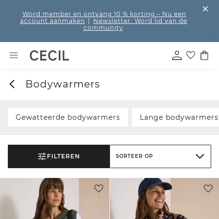
Word member en ontvang 10 % korting
– Nu een
account aanmaken
|
Newsletter: Word lid van de
community
Bodywarmers
Gewatteerde bodywarmers
Lange bodywarmers
FILTEREN
SORTEER OP