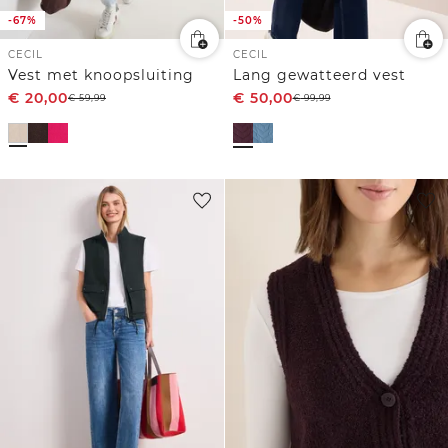
-67%
-50%
CECIL
CECIL
Vest met knoopsluiting
Lang gewatteerd vest
€
20,00
€
50,00
€
59,99
€
99,99