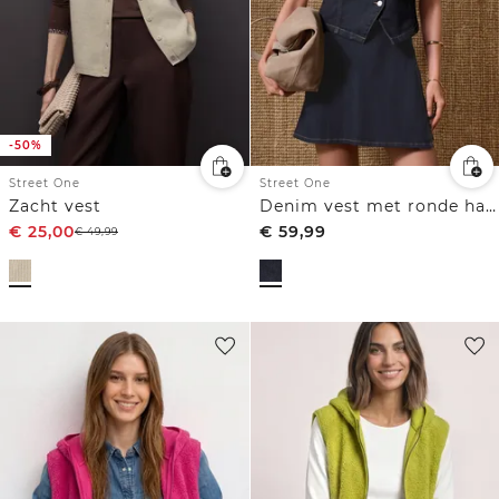
-50%
Street One
Street One
Zacht vest
Denim vest met ronde hals en knopen
€
25,00
€
59,99
€
49,99