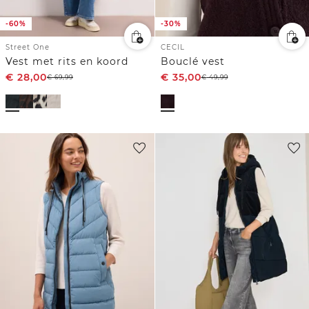
-60%
-30%
Street One
CECIL
Vest met rits en koord
Bouclé vest
€
28,00
€
35,00
€
69,99
€
49,99