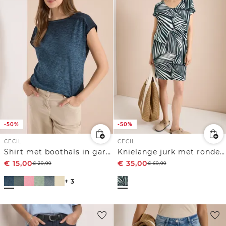
-50%
-50%
CECIL
CECIL
Shirt met boothals in garment-dye look
Knielange jurk met ronde V-hals
€
15,00
€
35,00
€
29,99
€
69,99
+ 3