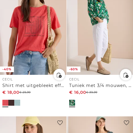
-40%
-60%
CECIL
CECIL
Shirt met uitgebleekt effect
Tuniek met 3/4 mouwen, gespleten hals en print
€
18,00
€
16,00
€
29,99
€
39,99