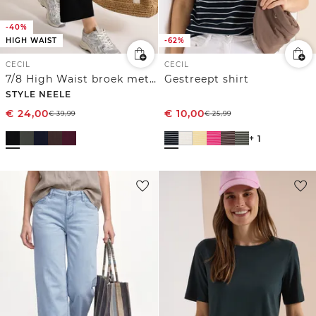
-40%
HIGH WAIST
-62%
CECIL
CECIL
7/8 High Waist broek met wijde pijpen in Loose Fit
Gestreept shirt
STYLE NEELE
€
24,00
€
10,00
€
39,99
€
25,99
+ 1