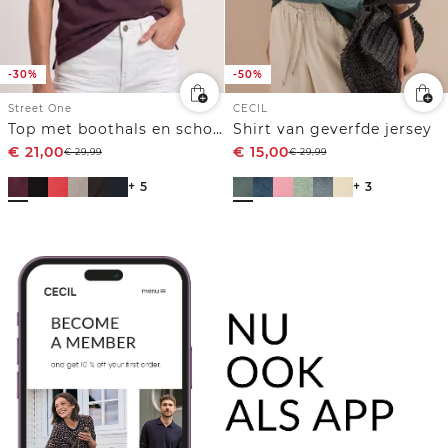
-30%
-50%
Street One
CECIL
Top met boothals en schouderdetail
Shirt van geverfde jersey
€
21,00
€
15,00
€
29,99
€
29,99
+ 5
+ 3