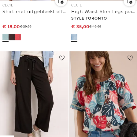
CECIL
CECIL
Shirt met uitgebleekt effect
High Waist Slim Legs jeans in Slim Fit
STYLE TORONTO
€
18,00
€
35,00
€
29,99
€
49,99