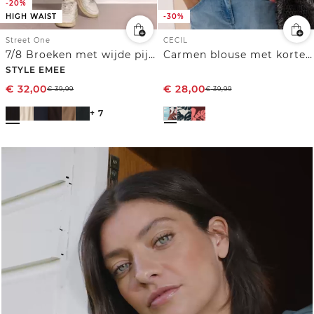
-20%
HIGH WAIST
-30%
Street One
CECIL
7/8 Broeken met wijde pijpen
Carmen blouse met korte mouwen en bladprint
STYLE EMEE
€
32,00
€
28,00
€
39,99
€
39,99
+ 7