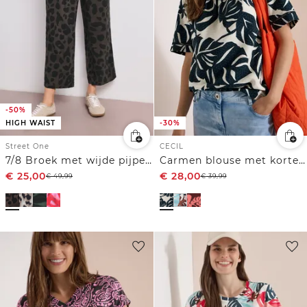
-50%
HIGH WAIST
-30%
Street One
CECIL
7/8 Broek met wijde pijpen in Loose Fit met print
Carmen blouse met korte mouwen en bladprint
€
25,00
€
28,00
€
49,99
€
39,99