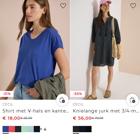
-31%
-30%
CECIL
CECIL
Shirt met V-hals en kanten detail
Knielange jurk met 3/4-mouwen en borduursel
€
18,00
€
56,00
€
25,99
€
79,99
+ 4