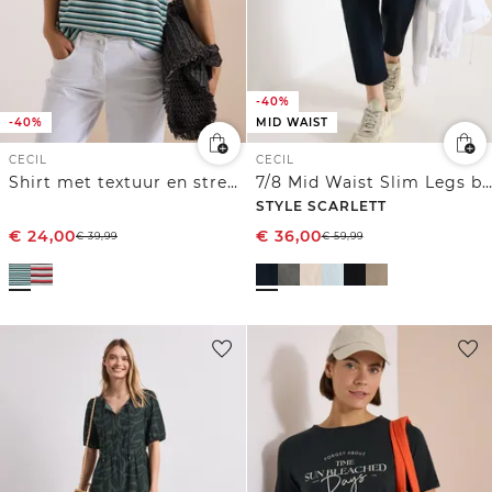
-40%
-40%
MID WAIST
CECIL
CECIL
Shirt met textuur en strepen
7/8 Mid Waist Slim Legs broek in casual fit
STYLE SCARLETT
€
24,00
€
36,00
€
39,99
€
59,99