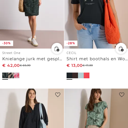
-30%
-28%
Street One
CECIL
Knielange jurk met gespleten hals en print
Shirt met boothals en Wording Artwork
€
42,00
€
13,00
€
59,99
€
17,99