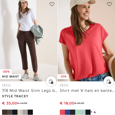
-30%
MID WAIST
-31%
CECIL
CECIL
7/8 Mid Waist Slim Legs broek in casual fit
Shirt met V-hals en kanten detail
STYLE TRACEY
€
35,00
€
18,00
€
49,99
€
25,99
+ 4