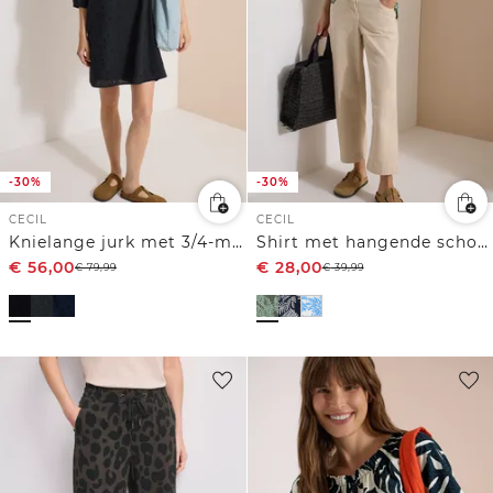
-30%
-30%
CECIL
CECIL
Knielange jurk met 3/4-mouwen en borduursel
Shirt met hangende schouder en print
€
56,00
€
28,00
€
79,99
€
39,99