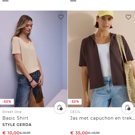
-50%
-30%
Street One
CECIL
Basic Shirt
Jas met capuchon en trekkoorden aan de zijkant
STYLE GERDA
€
10,00
€
35,00
€
19,99
€
49,99