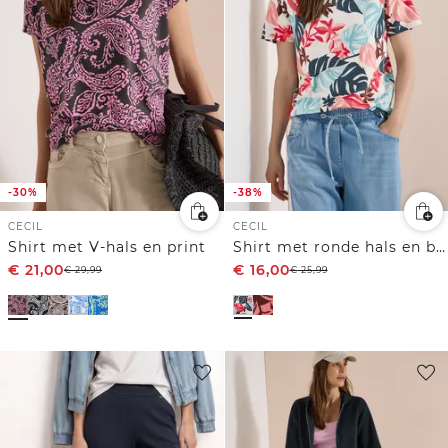
-30%
-38%
CECIL
CECIL
Shirt met V-hals en print
Shirt met ronde hals en bladprint
€
21,00
€
16,00
€
29,99
€
25,99