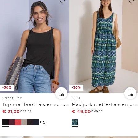
-30%
-30%
Street One
CECIL
Top met boothals en schouderdetail
Maxijurk met V-hals en print
€
21,00
€
49,00
€
29,99
€
69,99
+ 5