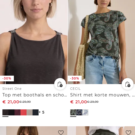
-30%
-30%
Street One
CECIL
Top met boothals en schouderdetail
Shirt met korte mouwen, boothals en rimpels
€
21,00
€
21,00
€
29,99
€
29,99
+ 5