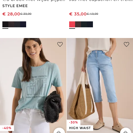
STYLE EMEE
€
28,00
€
35,00
€
39,99
€
49,99
-30%
-40%
HIGH WAIST