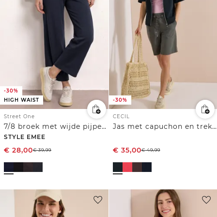
-30%
HIGH WAIST
-30%
Street One
CECIL
7/8 broek met wijde pijpen in Loose Fit
Jas met capuchon en trekkoorden aan de zijkant
STYLE EMEE
€
28,00
€
35,00
€
39,99
€
49,99