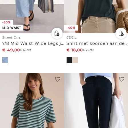
-30%
MID WAIST
-40%
Street One
CECIL
7/8 Mid Waist Wide Legs jeans in Loose Fit
Shirt met koorden aan de zijkant
€
49,00
€
18,00
€
69,99
€
29,99