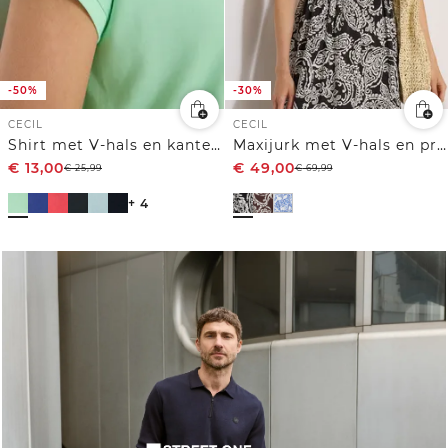
-50%
-30%
CECIL
CECIL
Shirt met V-hals en kanten detail
Maxijurk met V-hals en print
€
13,00
€
49,00
€
25,99
€
69,99
+ 4