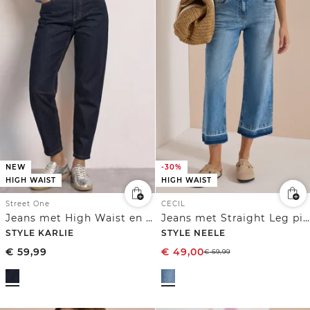
NEW
-30%
HIGH WAIST
HIGH WAIST
Street One
CECIL
Jeans met High Waist en wijd uitlopende pijpen in een Loose Fit-pasvorm
Jeans met Straight Leg pijpen en een rafelige zoom
STYLE KARLIE
STYLE NEELE
€
59,99
€
49,00
€
69,99