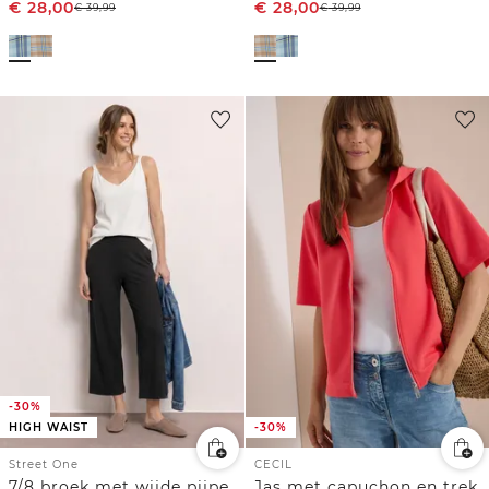
€
28,00
€
28,00
€
39,99
€
39,99
-30%
HIGH WAIST
-30%
Street One
CECIL
7/8 broek met wijde pijpen in Loose Fit
Jas met capuchon en trekkoorden aan de zijkant