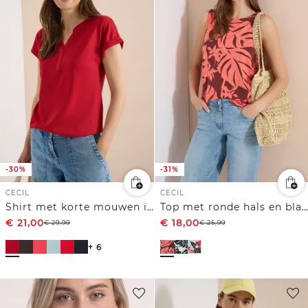
-30%
-31%
CECIL
CECIL
Shirt met korte mouwen in tuniekstijl
Top met ronde hals en bladprint
€
21,00
€
18,00
€
29,99
€
25,99
+ 6