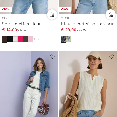
-30%
-30%
CECIL
CECIL
Shirt in effen kleur
Blouse met V-hals en print
€
14,00
€
28,00
€
19,99
€
39,99
+ 6