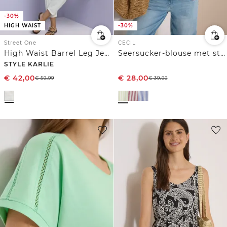
-30%
HIGH WAIST
-30%
Street One
CECIL
High Waist Barrel Leg Jeans in Loose Fit
Seersucker-blouse met strepen
STYLE KARLIE
€
42,00
€
28,00
€
59,99
€
39,99