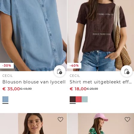
-30%
-40%
CECIL
CECIL
Blouson blouse van lyocell
Shirt met uitgebleekt effect
€
35,00
€
18,00
€
49,99
€
29,99