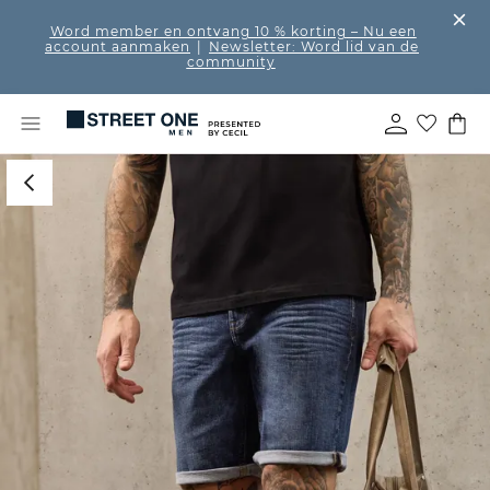
Word member en ontvang 10 % korting
– Nu een
account aanmaken
|
Newsletter: Word lid van de
community