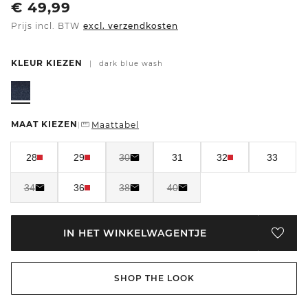
€
49,99
Prijs incl. BTW
excl. verzendkosten
KLEUR KIEZEN
|
dark blue wash
MAAT KIEZEN
Maattabel
|
28
29
30
31
32
33
34
36
38
40
IN HET WINKELWAGENTJE
SHOP THE LOOK