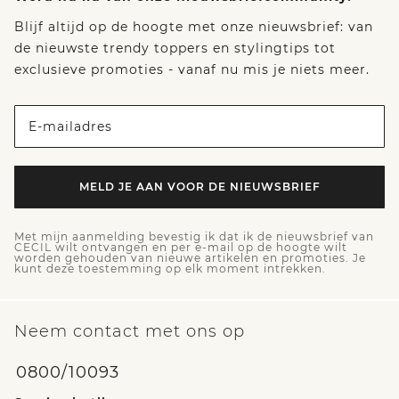
Blijf altijd op de hoogte met onze nieuwsbrief: van
de nieuwste trendy toppers en stylingtips tot
exclusieve promoties - vanaf nu mis je niets meer.
E-mailadres
MELD JE AAN VOOR DE NIEUWSBRIEF
Met mijn aanmelding bevestig ik dat ik de nieuwsbrief van
CECIL wilt ontvangen en per e-mail op de hoogte wilt
worden gehouden van nieuwe artikelen en promoties. Je
kunt deze toestemming op elk moment intrekken.
Neem contact met ons op
0800/10093