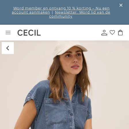
Word member en ontvang 10 % korting
– Nu een
account aanmaken
|
Newsletter: Word lid van de
community