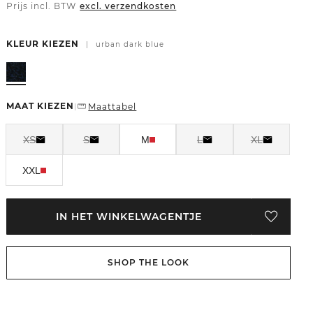
Prijs incl. BTW
excl. verzendkosten
KLEUR KIEZEN
|
urban dark blue
MAAT KIEZEN
Maattabel
|
XS
S
M
L
XL
XXL
IN HET WINKELWAGENTJE
SHOP THE LOOK