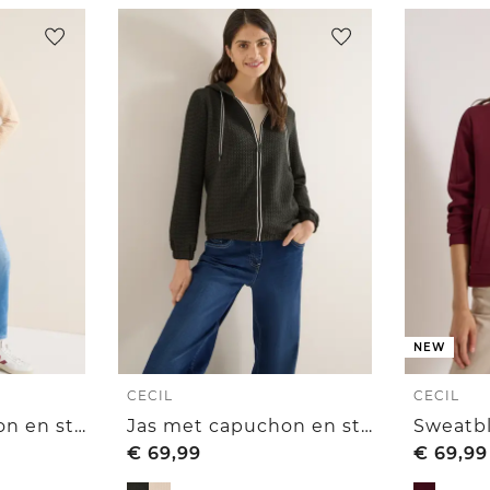
NEW
CECIL
CECIL
Jas met capuchon en structuur
Jas met capuchon en structuur
€
69,99
€
69,99