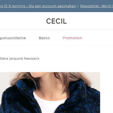
 10 % korting
– Nu een account aanmaken
|
Newsletter: Word 
gustuscollectie
Basics
Promotion
Zebra jacquard fleecejack