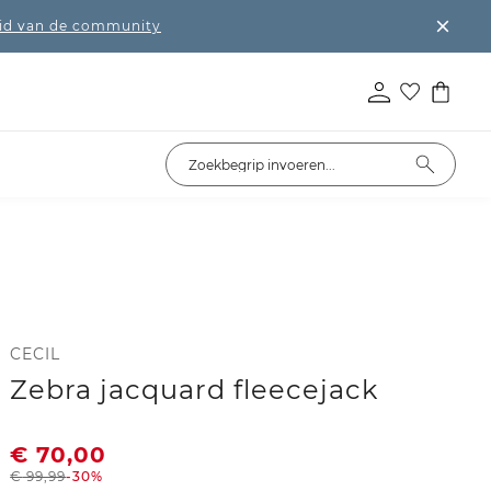
lid van de community
CECIL
Zebra jacquard fleecejack
€
70,00
€
99,99
-30%