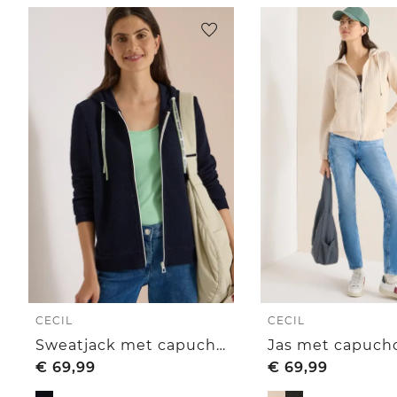
CECIL
CECIL
Sweatjack met capuchon en structuur
€
69,99
€
69,99