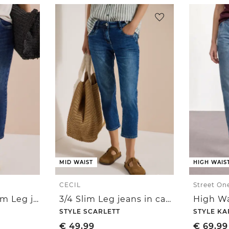
MID WAIST
HIGH WAIS
CECIL
Street On
7/8 Mid Waist Slim Leg jeans in casual fit
3/4 Slim Leg jeans in casual fit
STYLE SCARLETT
STYLE KA
€
49,99
€
69,99