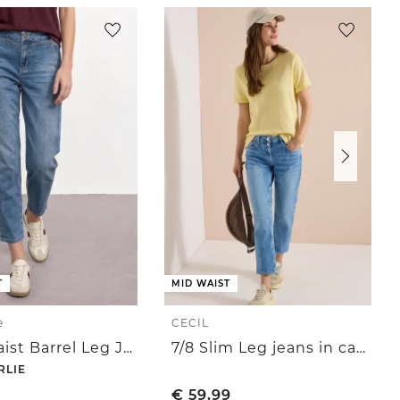
T
MID WAIST
e
CECIL
High Waist Barrel Leg Jeans in Loose Fit
7/8 Slim Leg jeans in casual fit
RLIE
€
59,99