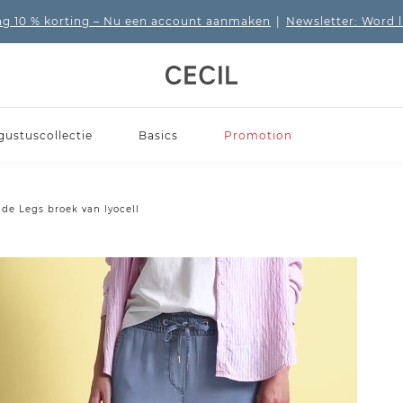
 10 % korting
– Nu een account aanmaken
|
Newsletter: Word 
gustuscollectie
Basics
Promotion
de Legs broek van lyocell