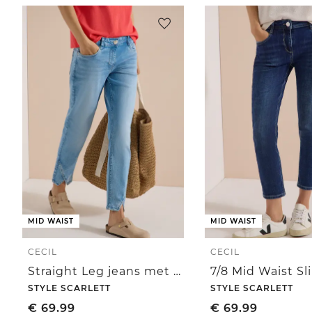
MID WAIST
MID WAIST
CECIL
CECIL
Straight Leg jeans met klinknageldetails
STYLE SCARLETT
STYLE SCARLETT
€
69,99
€
69,99