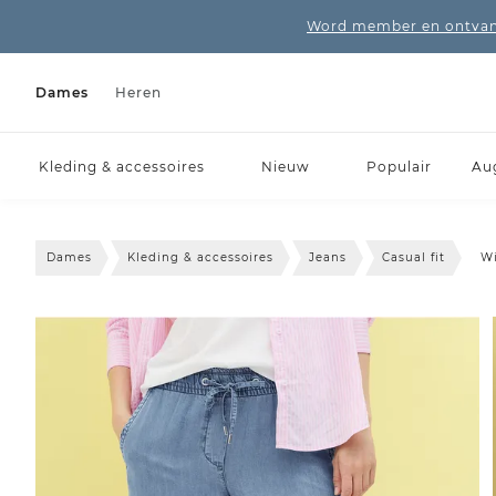
Word member en ontvang
Dames
Heren
Kleding & accessoires
Nieuw
Populair
Au
Dames
Kleding & accessoires
Jeans
Casual fit
Wi