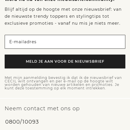
Blijf altijd op de hoogte met onze nieuwsbrief: van
de nieuwste trendy toppers en stylingtips tot
exclusieve promoties - vanaf nu mis je niets meer.
E-mailadres
MELD JE AAN VOOR DE NIEUWSBRIEF
Met mijn aanmelding bevestig ik dat ik de nieuwsbrief van
CECIL wilt ontvangen en per e-mail op de hoogte wilt
worden gehouden van nieuwe artikelen en promoties. Je
kunt deze toestemming op elk moment intrekken.
Neem contact met ons op
0800/10093