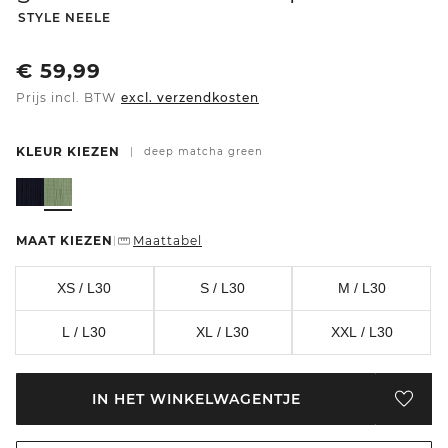
-
STYLE NEELE
€
59,99
Prijs incl. BTW
excl. verzendkosten
KLEUR KIEZEN
|
deep matcha green
MAAT KIEZEN
Maattabel
|
XS / L30
S / L30
M / L30
L / L30
XL / L30
XXL / L30
IN HET WINKELWAGENTJE