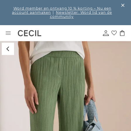
Word member en ontvang 10 % korting
– Nu een
account aanmaken
|
Newsletter: Word lid van de
community