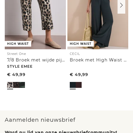
HIGH WAIST
HIGH WAIST
Street One
CECIL
7/8 Broek met wijde pijpen in Loose Fit met print
Broek met High Waist en Wide Leg pijpen in een Loose Fit pasvorm
STYLE EMEE
€
49,99
€
49,99
Aanmelden nieuwsbrief
Word nu lid van onze nieuwsbriefcommunity!