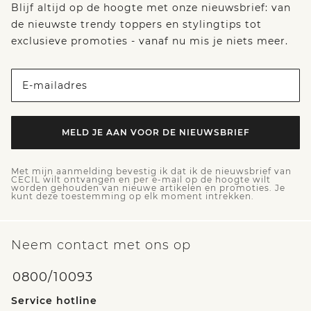
Blijf altijd op de hoogte met onze nieuwsbrief: van
de nieuwste trendy toppers en stylingtips tot
exclusieve promoties - vanaf nu mis je niets meer.
E-mailadres
MELD JE AAN VOOR DE NIEUWSBRIEF
Met mijn aanmelding bevestig ik dat ik de nieuwsbrief van
CECIL wilt ontvangen en per e-mail op de hoogte wilt
worden gehouden van nieuwe artikelen en promoties. Je
kunt deze toestemming op elk moment intrekken.
Neem contact met ons op
0800/10093
Service hotline