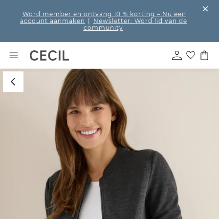
Word member en ontvang 10 % korting
– Nu een
account aanmaken
|
Newsletter: Word lid van de
community