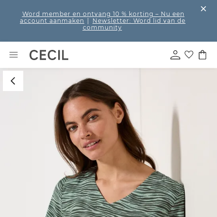
Word member en ontvang 10 % korting
– Nu een
account aanmaken
|
Newsletter: Word lid van de
community