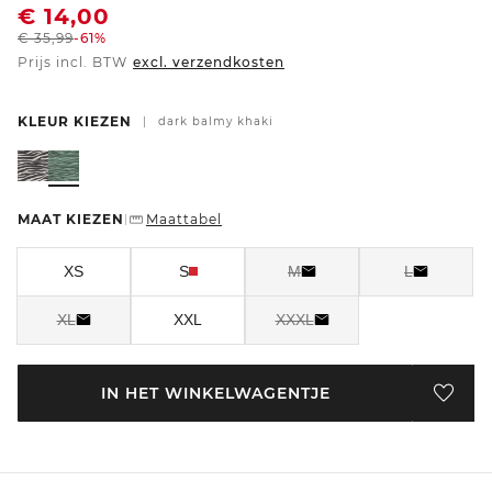
€
14,00
€
35,99
-61%
Prijs incl. BTW
excl. verzendkosten
KLEUR KIEZEN
|
dark balmy khaki
MAAT KIEZEN
Maattabel
|
XS
S
M
L
XL
XXL
XXXL
IN HET WINKELWAGENTJE