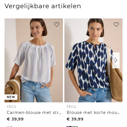
Vergelijkbare artikelen
NEW
CECIL
CECIL
Carmen-blouse met streepjespatroon
Blouse met korte mouwen, ronde hals en print
€
39,99
€
39,99